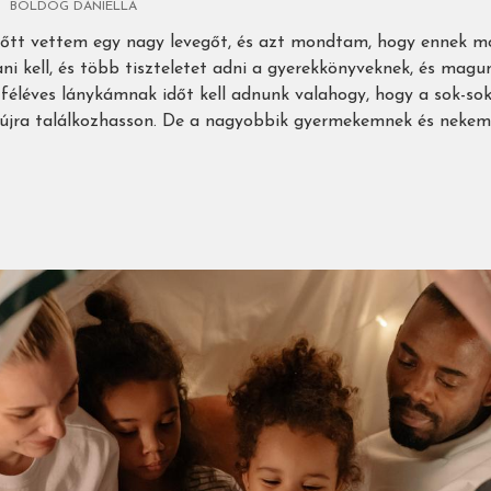
BOLDOG DANIELLA
őtt vettem egy nagy levegőt, és azt mondtam, hogy ennek mos
ani kell, és több tiszteletet adni a gyerekkönyveknek, és magu
 féléves lánykámnak időt kell adnunk valahogy, hogy a sok-so
újra találkozhasson. De a nagyobbik gyermekemnek és nekem i
)