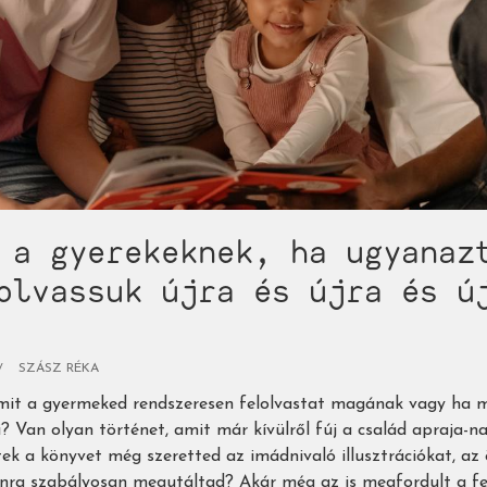
 a gyerekeknek, ha ugyanaz
olvassuk újra és újra és ú
SZÁSZ RÉKA
mit a gyermeked rendszeresen felolvastat magának vagy ha m
zi? Van olyan történet, amit már kívülről fúj a család apraja-
ek a könyvet még szeretted az imádnivaló illusztrációkat, az
nra szabályosan megutáltad? Akár még az is megfordult a fe