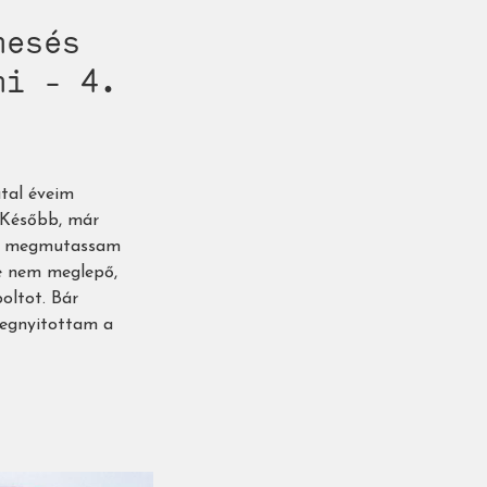
mesés
mi - 4.
atal éveim
. Később, már
is megmutassam
re nem meglepő,
oltot. Bár
megnyitottam a