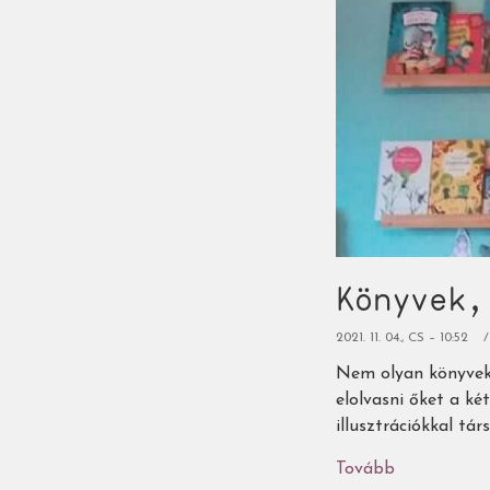
Könyvek,
2021. 11. 04., CS – 10:52
Nem olyan könyvekr
elolvasni őket a ké
illusztrációkkal tá
Tovább
(Könyvek,