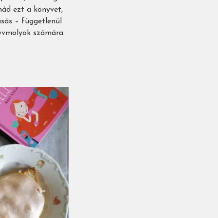
bnád ezt a könyvet,
asás – függetlenül
nyvmolyok számára.