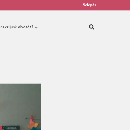
Belépés
neveljünk olvasót?