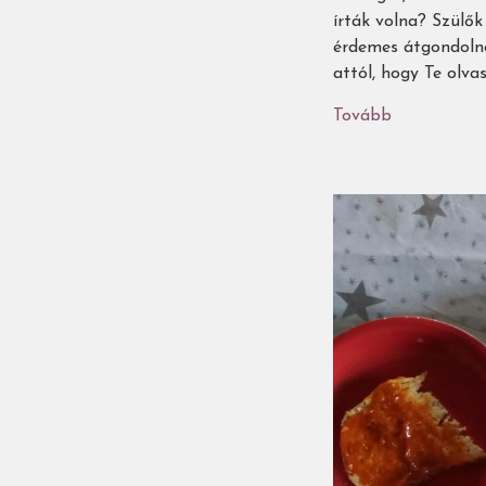
írták volna? Szülők
érdemes átgondolnod
attól, hogy Te olv
Tovább
(Miért
jó
a
gyerekeknek
ha
ugyanazt
a
könyvet
olvassuk
újra
és
újra
és
újra
és