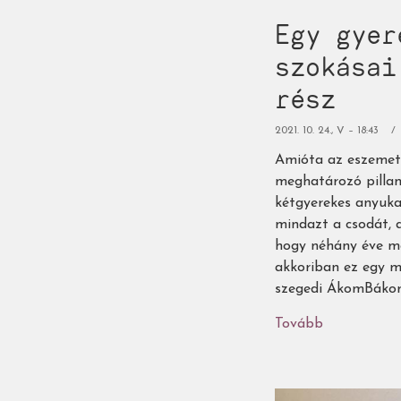
Egy gyer
szokásai
rész
2021. 10. 24., V – 18:43
Amióta az eszemet 
meghatározó pillan
kétgyerekes anyuk
mindazt a csodát, 
hogy néhány éve me
akkoriban ez egy m
szegedi ÁkomBákom
Tovább
(Egy
gyerekköny
családjának
mesés