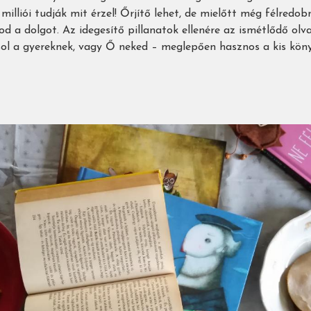
 milliói tudják mit érzel! Őrjítő lehet, de mielőtt még félredo
 a dolgot. Az idegesítő pillanatok ellenére az ismétlődő olv
asol a gyereknek, vagy Ő neked – meglepően hasznos a kis kö
,