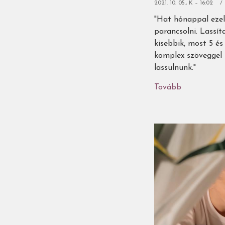
2021. 10. 05., K – 16:02
"Hat hónappal ezel
parancsolni. Lassít
kisebbik, most 5 és
komplex szöveggel 
lassulnunk."
Tovább
(Újat
olvasni
vagy
újraolvasni?