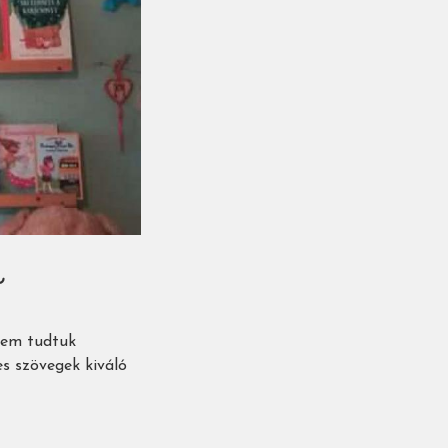
l
nem tudtuk
es szövegek kiváló