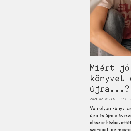
Miért jó
könyvet 
újra...?
2021. 02. 04., CS – 16:33
Van olyan könyv, a
újra és újra előves
először kézbevettét
szöveget, de mosta