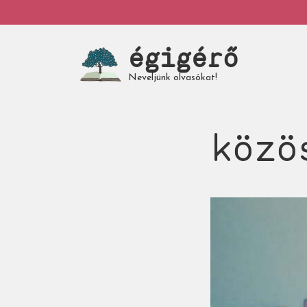
Ugrás
My
a
tartalomra
égigérő
account
Neveljünk olvasókat!
közö