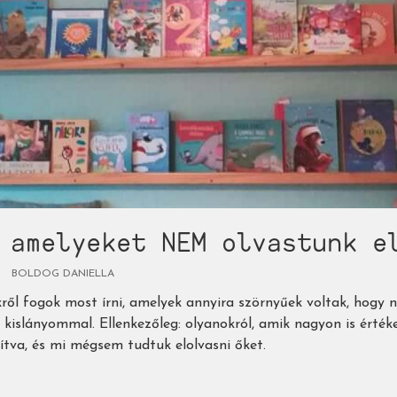
 amelyeket NEM olvastunk e
BOLDOG DANIELLA
ől fogok most írni, amelyek annyira szörnyűek voltak, hogy 
t kislányommal. Ellenkezőleg: olyanokról, amik nagyon is érték
rsítva, és mi mégsem tudtuk elolvasni őket.