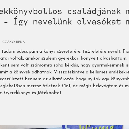
ekkönyvboltos családjának 
 - Így nevelünk olvasókat 
CZAKÓ RÉKA
tudom édesapám a könyv szeretetére, tiszteletére nevelt. Fi
atai voltak, amikor szüleim gyerekkori könyveit olvashattam
aként sem volt számomra soha kérdés, hogy gyermekeimnek 
amit a könyvek adhatnak. Visszatekintve a kellemes emlékek
gszületett bennem az elhatározás, hogy nyitok egy könyvesb
eglehetősen merész ötletnek tűnt, de mégis belevágtam és 
 Gyerekkönyv és Játékboltot.
vboltos