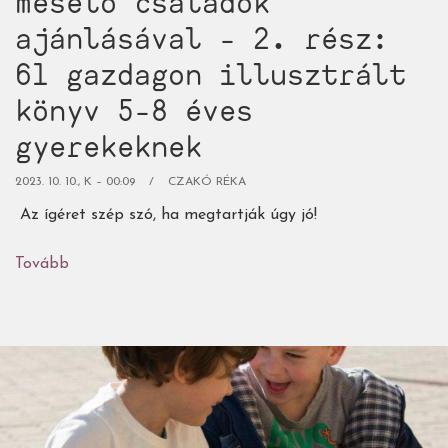
mesélő családok
ajánlásával - 2. rész:
61 gazdagon illusztrált
könyv 5-8 éves
gyerekeknek
2023. 10. 10., K – 00:09
CZAKÓ RÉKA
Az ígéret szép szó, ha megtartják úgy jó!
Tovább
(A
nagy
képeskönyvmustra,
mesélő
családok
ajánlásával
-
2.