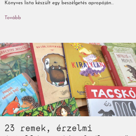
Könyves lista készült egy beszélgetés apropóján...
Tovább
(Természetbe
hívogató
gyerekkönyvek,
melyek
garantáltan
felveszik
a
versenyt
a
kütyükkel)
23 remek, érzelmi