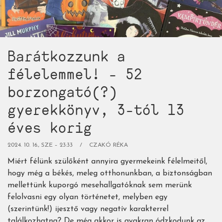
Barátkozzunk a
félelemmel! - 52
borzongató(?)
gyerekkönyv, 3-tól 13
éves korig
2024. 10. 16., SZE – 23:33
CZAKÓ RÉKA
Miért félünk szülőként annyira gyermekeink félelmeitől,
hogy még a békés, meleg otthonunkban, a biztonságban
mellettünk kuporgó mesehallgatóknak sem merünk
felolvasni egy olyan történetet, melyben egy
(szerintünk!) ijesztő vagy negatív karakterrel
találkozhatna? De még akkor is gyakran ódzkodunk az