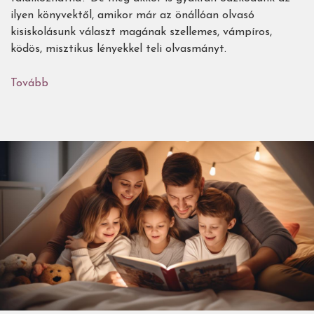
ilyen könyvektől, amikor már az önállóan olvasó
kisiskolásunk választ magának szellemes, vámpíros,
ködös, misztikus lényekkel teli olvasmányt.
Tovább
(Barátkozzunk
a
félelemmel!
-
52
borzongató(?)
gyerekkönyv,
3-
tól
13
éves
korig)