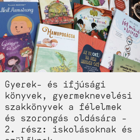
fejlesztő
gyerekkönyv,
plusz
egy
jó
kis
adag
mesélős
elmélet)
Gyerek- és ifjúsági
könyvek, gyermeknevelési
szakkönyvek a félelmek
és szorongás oldására -
2. rész: iskolásoknak és