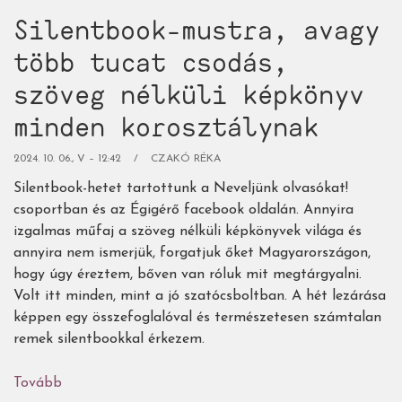
Silentbook-mustra, avagy
több tucat csodás,
szöveg nélküli képkönyv
minden korosztálynak
2024. 10. 06., V – 12:42
CZAKÓ RÉKA
Silentbook-hetet tartottunk a Neveljünk olvasókat!
csoportban és az Égigérő facebook oldalán. Annyira
izgalmas műfaj a szöveg nélküli képkönyvek világa és
annyira nem ismerjük, forgatjuk őket Magyarországon,
hogy úgy éreztem, bőven van róluk mit megtárgyalni.
Volt itt minden, mint a jó szatócsboltban. A hét lezárása
képpen egy összefoglalóval és természetesen számtalan
remek silentbookkal érkezem.
Tovább
(Silentbook-