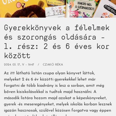
-
2.
rész:
iskolásoknak
Gyerekkönyvek a félelmek
és
szülőknek)
és szorongás oldására -
1. rész: 2 és 6 éves kor
között
2024. 03. 17., V – 19:47
CZAKÓ RÉKA
Az itt látható listán csupa olyan könyvet láttok,
melyeket 2 és 6 év közötti gyerekekkel lehet már
forgatni de több kiadvány is lesz a sorban, amit még
bőven kisiskolásokkal is tudtok majd használni. A
második listára hozom majd azokat a képeskönyveket,
gyerek -és meseregényeket, melyek iskolás korban lesznek
igazán hasznosak, szülővel közösen forgatva vagy éppen