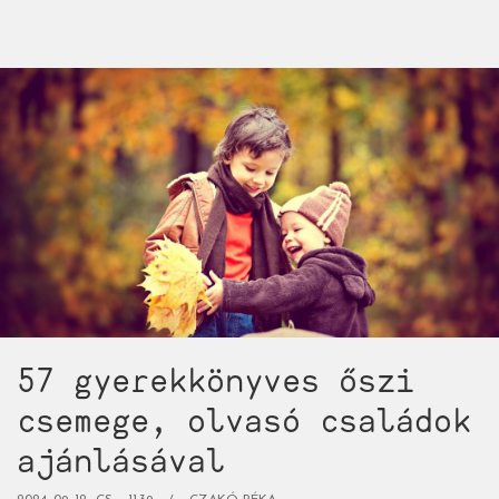
mustra,
avagy
több
tucat
csodás,
szöveg
nélküli
képkönyv
minden
korosztálynak)
57 gyerekkönyves őszi
csemege, olvasó családok
ajánlásával