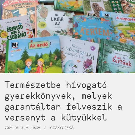
csodát
tesz
a
mesélők
és
mesehallgatók
kreatív
energiáival)
Természetbe hívogató
gyerekkönyvek, melyek
garantáltan felveszik a
versenyt a kütyükkel
2024. 05. 13., H – 16:32
CZAKÓ RÉKA