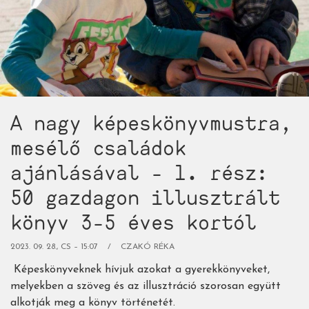
rész:
61
gazdagon
illusztrált
könyv
5-
8
A nagy képeskönyvmustra,
éves
gyerekeknek)
mesélő családok
ajánlásával - 1. rész:
50 gazdagon illusztrált
könyv 3-5 éves kortól
2023. 09. 28., CS – 15:07
CZAKÓ RÉKA
Képeskönyveknek hívjuk azokat a gyerekkönyveket,
melyekben a szöveg és az illusztráció szorosan együtt
alkotják meg a könyv történetét.