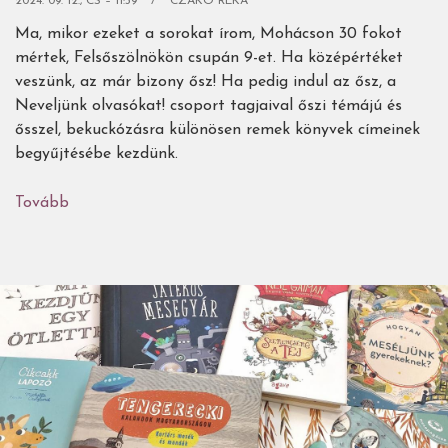
2024. 09. 12., CS – 11:39
CZAKÓ RÉKA
Ma, mikor ezeket a sorokat írom, Mohácson 30 fokot
mértek, Felsőszölnökön csupán 9-et. Ha középértéket
veszünk, az már bizony ősz! Ha pedig indul az ősz, a
Neveljünk olvasókat! csoport tagjaival őszi témájú és
ősszel, bekuckózásra különösen remek könyvek címeinek
begyűjtésébe kezdünk.
Tovább
(57
gyerekkönyves
őszi
csemege,
olvasó
családok
ajánlásával)