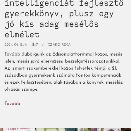
intelligenciát fejlesztő
gyerekkönyv, plusz egy
jó kis adag mesélős
elmélet
2024. 04. 15., H – 11:47
CZAKÓ RÉKA
Tovább dübörgünk az Edisonplatformmal közös, mesés
jelen, mesés jövő elnevezésű beszélgetéssorozatunkkal.
Az ismert szakemberekkel közös felvétlek témái a 21.
században gyermekeink számára fontos kompetenciák
és ezek fejlesztésében, alakításában a könyvek, mesélés,
olvasás szerepe.
Tovább
(23
remek,
érzelmi
intelligenciát