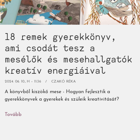
18 remek gyerekkönyv,
ami csodát tesz a
mesélők és mesehallgatók
kreatív energiáival
2024. 06. 10., H – 11:36
CZAKÓ RÉKA
A könyvből kiszökő mese - Hogyan fejlesztik a
gyerekkönyvek a gyerekek és szüleik kreativitását?
Tovább
(18
remek
gyerekkönyv,
ami