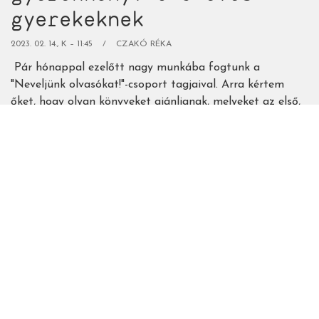
gyerekeknek
2023. 02. 14., K – 11:45
CZAKÓ RÉKA
Pár hónappal ezelőtt nagy munkába fogtunk a
"Neveljünk olvasókat!"-csoport tagjaival. Arra kértem
őket, hogy olyan könyveket ajánljanak, melyeket az első,
rövid mesés könyvek után forgattak 2-5 éves
gyermekeikkel. Tulajdonképpen ennek a listának a
folytatása ez a válogatás. Szintén a csoportban
kezdtünk bele olyan címek gyűjtésébe, melyekkel több
estén át szórakoztathatjuk a nagyobb ovis és kisiskolás
gyermekeinket.
Tovább
(56
remek,
"többestés"
gyerekkönyv
5-