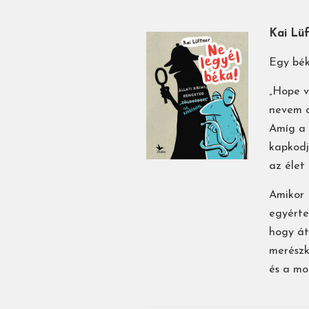
Kai Lüf
Egy bék
„Hope v
nevem a
Amíg a 
kapkodj
az élet
Amikor 
egyérte
hogy át
merészk
és a mo