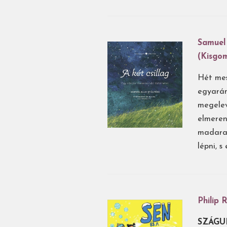
Samuel 
(Kisgo
Hét mesé
egyarán
megelev
elmeren
madarak
lépni, s
Philip 
SZÁGU