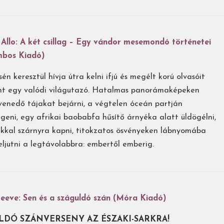
Allo: A két csillag – Egy vándor mesemondó történetei
mbos Kiadó)
n keresztül hívja útra kelni ifjú és megélt korú olvasóit
t egy valódi világutazó. Hatalmas panorámaképeken
enedő tájakat bejárni, a végtelen óceán partján
geni, egy afrikai baobabfa hűsítő árnyéka alatt üldögélni,
kal szárnyra kapni, titokzatos ösvényeken lábnyomába
 eljutni a legtávolabbra: embertől emberig.
Reeve: Sen és a száguldó szán (Móra Kiadó)
LDÓ SZÁNVERSENY AZ ÉSZAKI-SARKRA!