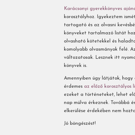
Karácsonyi gyerekkönyves aján
korosztályhoz. Igyekeztem ismé
tartogató és az olvasni kevésbé
könyveket tartalmazó listát h
olvasható kötetekkel és halad
komolyabb olvasmányok felé. Az
változatosak. Lesznek itt nyomoz
könyvek is.
Amennyiben úgy látjátok, hogy 
érdemes
az előző korosztályos l
ezeket a történeteket, lehet e
nap múlva érkeznek. Továbbá 
elkerülése érdekében nem hozta
Jó böngészést!