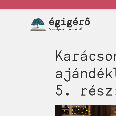
Ugrás
My
a
tartalomra
égigérő
account
Neveljünk olvasókat!
Karácso
ajándék
5. rész