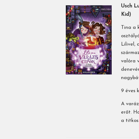
Usch Lu
Kid)
Tina a 
osztály
Lilivel,
származ
valóra 
denevér
nagybát
9 éves k
A varáz
erőt. H
a titko