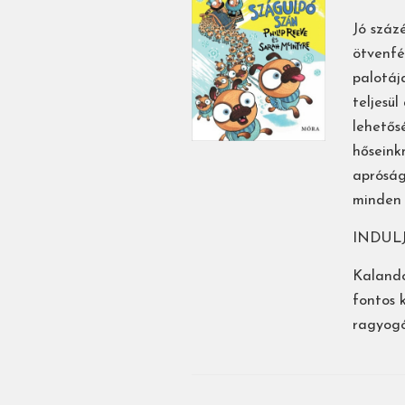
Jó száz
ötvenfé
palotáj
teljesü
lehetős
hőseink
apróság
minden 
INDUL
Kalando
fontos 
ragyogó 