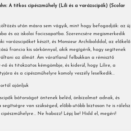
hn: A titkos cipészműhely (Lili és a varázscipők) (Scolar
költözés után másra sem vágyik, mint hogy befogadják: az új
ába és az iskolai focicsapatba. Szerencsére megismerkedik
 aki varázscipőket készít, és Monsieur Archibalddal, az előkelő
ású francia kis sárkánnyal, akik megígérik, hogy segítenek
váltani az álmát. Ám váratlanul felbukkan a rémisztő
-nő és titokzatos kémgömbje, és kiderül, hogy Lilire, a
yjára és a cipészműhelyre komoly veszély leselkedik…
ortól ajánljuk
scipők bátorságot öntenek beléd, önbizalmat adnak, és
a segítségre van szükséged, előbb-utóbb biztosan te is rálelsz
s cipészműhelyre… Ne habozz! Lépj be! Hidd el, megéri!