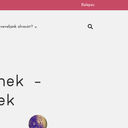
Belépés
neveljünk olvasót?
nek -
ek