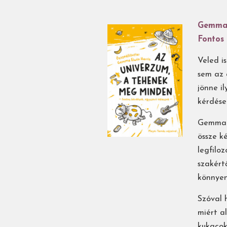
Gemma 
Fontos 
Veled i
sem az 
jönne i
kérdése
Gemma E
össze k
legfilo
szakért
könnyen
Szóval 
miért a
kukacok