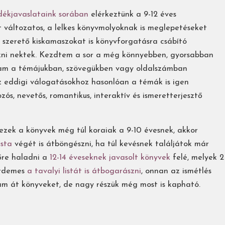
dékjavaslataink sorában
elérkeztünk a 9-12 éves
t változatos, a lelkes könyvmolyoknak is meglepetéseket
 szerető kiskamaszokat is könyvforgatásra csábító
ozni nektek. Kezdtem a sor a még könnyebben, gyorsabban
tam a témájukban, szövegükben vagy oldalszámban
 eddigi válogatásokhoz hasonlóan a témák is igen
ós, nevetős, romantikus, interaktív és ismeretterjesztő
ezek a könyvek még túl koraiak a 9-10 évesnek, akkor
ista
végét is átböngészni, ha túl kevésnek találjátok már
lőre haladni a
12-14 éveseknek javasolt könyvek
felé, melyek 2
érdemes
a tavalyi listát is átbogarászni
, onnan az ismétlés
m át könyveket, de nagy részük még most is kapható.