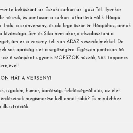
évente beköszönt az Északi sarkon az Igazi Tél. Ilyenkor
le hó esik, és pontosan a sarkon láthatóvá válik Hóapó
a. Indul a szánverseny, és aki legelőször ér Hóapóhoz, annak
l a kívánsága. Sen és Sika nem akarja elszalasztani a
éget, ám ez a verseny teli van ÁDÁZ veszedelmekkel. De
nek sok apróság siet a segítségére. Egészen pontosan 66
: az ő szánjukat ugyanis MOPSZOK húzzák, 264 tappancs
erejével!
JON HÁT A VERSENY!
k, izgalom, humor, barátság, felelősségvállalás, az élet
kérdéseinek megismerése kell ennél több? És mindehhez
illusztrációk.