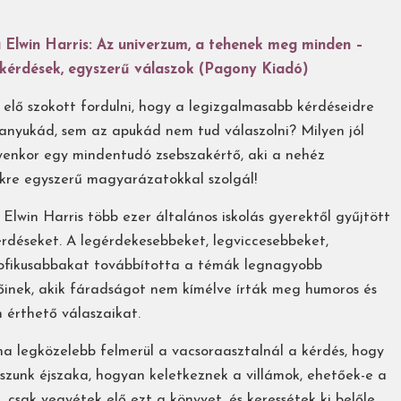
Elwin Harris: Az univerzum, a tehenek meg minden –
kérdések, egyszerű válaszok (Pagony Kiadó)
s elő szokott fordulni, hogy a legizgalmasabb kérdéseidre
anyukád, sem az apukád nem tud válaszolni? Milyen jól
lyenkor egy mindentudó zsebszakértő, aki a nehéz
kre egyszerű magyarázatokkal szolgál!
lwin Harris több ezer általános iskolás gyerektől gyűjtött
érdéseket. A legérdekesebbeket, legviccesebbeket,
zofikusabbakat továbbította a témák legnagyobb
őinek, akik fáradságot nem kímélve írták meg humoros és
 érthető válaszaikat.
ha legközelebb felmerül a vacsoraasztalnál a kérdés, hogy
lszunk éjszaka, hogyan keletkeznek a villámok, ehetőek-e a
, csak vegyétek elő ezt a könyvet, és keressétek ki belőle