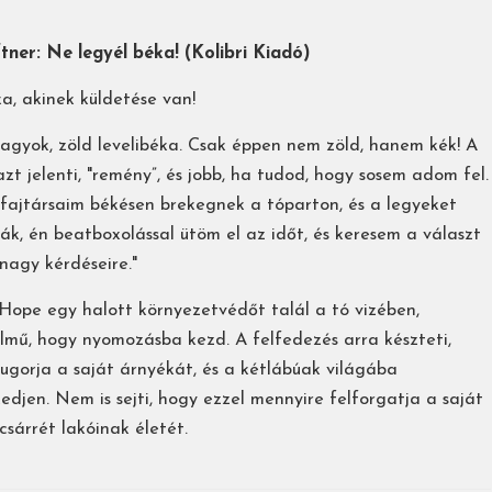
tner: Ne legyél béka! (Kolibri Kiadó)
a, akinek küldetése van!
agyok, zöld levelibéka. Csak éppen nem zöld, hanem kék! A
zt jelenti, "remény”, és jobb, ha tudod, hogy sosem adom fel.
fajtársaim békésen brekegnek a tóparton, és a legyeket
ák, én beatboxolással ütöm el az időt, és keresem a választ
 nagy kérdéseire."
Hope egy halott környezetvédőt talál a tó vizében,
lmű, hogy nyomozásba kezd. A felfedezés arra készteti,
ugorja a saját árnyékát, és a kétlábúak világába
edjen. Nem is sejti, hogy ezzel mennyire felforgatja a saját
csárrét lakóinak életét.