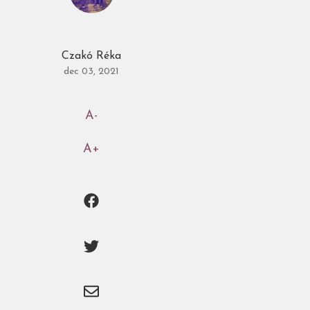
Czakó Réka
dec 03, 2021
A-
A+