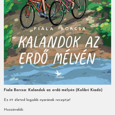
Fiala Borcsa: Kalandok az erdő mélyén (Kolibri Kiadó)
Ez itt életed legjobb nyarának receptje!
Hozzávalók: