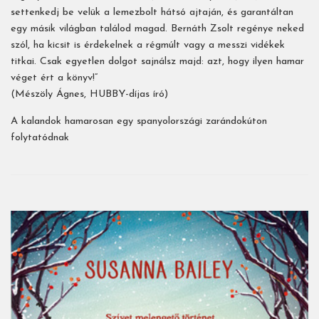
settenkedj be velük a lemezbolt hátsó ajtaján, és garantáltan
egy másik világban találod magad. Bernáth Zsolt regénye neked
szól, ha kicsit is érdekelnek a régmúlt vagy a messzi vidékek
titkai. Csak egyetlen dolgot sajnálsz majd: azt, hogy ilyen hamar
véget ért a könyv!”
(Mészöly Ágnes, HUBBY-díjas író)
A kalandok hamarosan egy spanyolországi zarándokúton
folytatódnak