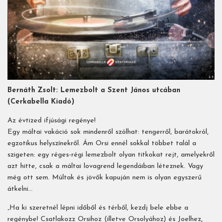
Bernáth Zsolt: Lemezbolt a Szent János utcában
(Cerkabella Kiadó)
Az évtized ifjúsági regénye!
Egy máltai vakáció sok mindenről szólhat: tengerről, barátokról,
egzotikus helyszínekről. Ám Orsi ennél sokkal többet talál a
szigeten: egy réges-régi lemezbolt olyan titkokat rejt, amelyekről
azt hitte, csak a máltai lovagrend legendáiban léteznek. Vagy
még ott sem. Múltak és jövők kapuján nem is olyan egyszerű
átkelni…
„Ha ki szeretnél lépni időből és térből, kezdj bele ebbe a
regénybe! Csatlakozz Orsihoz (illetve Orsolyához) és Joelhez,