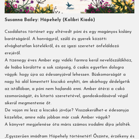
Susanna Bailey: Hópehely (Kolibri Kiadó)
Csodálatos történet egy eltévedt póni és egy magányos kislány
barátságáról. A honvágyról, szülő és gyerek közötti
elvághatatlan kötelékről, és az igazi szeretet önfeláldozó
erejéről.
A tizenegy éves Amber egy vidéki farmra kerül nevelőszülőkhöz,
de hiába körülötte a sok szépség, ő csakis egyetlen dologra
vágyik: hogy újra az édesanyjával lehessen. Búskomorságát a
nagy hó alól kimentett kiscsikó enyhíti, ám akárhogy dédelgetik
az istállóban, a póni nem hajlandó enni. Amber átérzi a csikó
szomorúságát, és kitartó szeretetével, gondoskodásával végül
sikerül megmentenie őt.
De vajon mi lesz a kiscsikó jövője? Visszakerülhet-e édesanyja
közelébe, amire nála jobban már csak Amber vágyik?
A könyvet megjelenése óta máris számos irodalmi díjra jelölték.
„Egyszerűen imádtam Hópehely történetét! Őszinte, érzékeny és