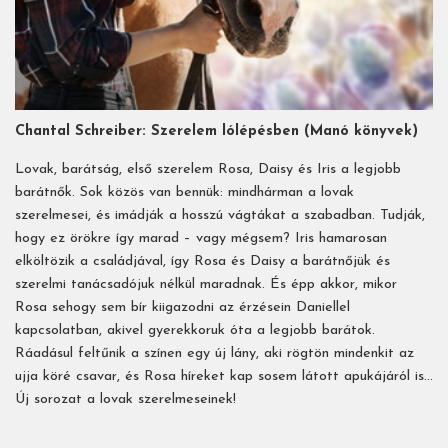
Chantal Schreiber: Szerelem lólépésben (Manó könyvek)
Lovak, barátság, első szerelem Rosa, Daisy és Iris a legjobb
barátnők. Sok közös van bennük: mindhárman a lovak
szerelmesei, és imádják a hosszú vágtákat a szabadban. Tudják,
hogy ez örökre így marad – vagy mégsem? Iris hamarosan
elköltözik a családjával, így Rosa és Daisy a barátnőjük és
szerelmi tanácsadójuk nélkül maradnak. És épp akkor, mikor
Rosa sehogy sem bír kiigazodni az érzésein Daniellel
kapcsolatban, akivel gyerekkoruk óta a legjobb barátok.
Ráadásul feltűnik a színen egy új lány, aki rögtön mindenkit az
ujja köré csavar, és Rosa híreket kap sosem látott apukájáról is…
Új sorozat a lovak szerelmeseinek!