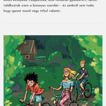
kellős közepébe csöppennek, ahol mindenki gyanúsított, akivel
találkoztak ezen a bizonyos szerdán – és senkiről sem tudni,
hogy igazat mond vagy titkol valamit…