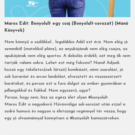
Maros Edit: Bonyolult egy csaj (Bonyolult-sorozat) (Manő
Könyvek)
Nem könnyű a szülőkkel… legalábbis Adél ezt érzi. Nem elég jó
semmiből (matekból pláne), az anyukájának nem elég csajos, az
apukájának nem elég sportos. A dobolás érdekli, azt meg ők nem
tartják valami sokra. Lehet ezt még fokozni? Naná! Adjunk
hozzá egy tökéletes(nek látszó) bombázót, némi zsarolást, jó
sok kavarást és arcon landolást, elvesztett és visszaszerzett
barátokat, és persze ezt a fura dolgot az ember gyomrában a
pillangókkal és fiúkkal. Nem egyszerű, ugye?
Persze, hogy nem, hisz az egész élet olyan #bonyolult.
Maros Edit a nagysikerű Hűvösvölgyi suli-sorozat után ezzel a
sodró humorú és nagyon is életszagú regénnyel tér vissza, hogy
egy jó olvasmánnyal könnyítsen a #bonyolult kamaszéveken.