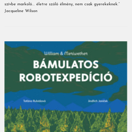
szívbe markoló… életre szóló élmény, nem csak gyerekeknek.”
Jacqueline Wilson