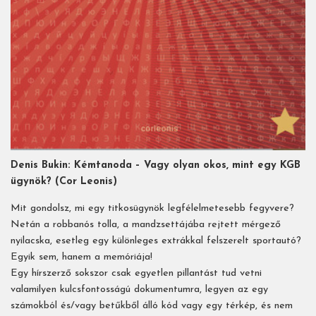
Denis Bukin: Kémtanoda – Vagy olyan okos, mint egy KGB
ügynök? (Cor Leonis)
Mit gondolsz, mi egy titkosügynök legfélelmetesebb fegyvere?
Netán a robbanós tolla, a mandzsettájába rejtett mérgező
nyilacska, esetleg egy különleges extrákkal felszerelt sportautó?
Egyik sem, hanem a memóriája!
Egy hírszerző sokszor csak egyetlen pillantást tud vetni
valamilyen kulcsfontosságú dokumentumra, legyen az egy
számokból és/vagy betűkből álló kód vagy egy térkép, és nem