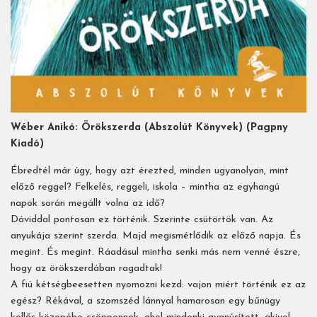
Wéber Anikó: Örökszerda (Abszolút Könyvek) (Pagpny
Kiadó)
Ébredtél már úgy, hogy azt érezted, minden ugyanolyan, mint
előző reggel? Felkelés, reggeli, iskola – mintha az egyhangú
napok során megállt volna az idő?
Dáviddal pontosan ez történik. Szerinte csütörtök van. Az
anyukája szerint szerda. Majd megismétlődik az előző napja. És
megint. És megint. Ráadásul mintha senki más nem venné észre,
hogy az örökszerdában ragadtak!
A fiú kétségbeesetten nyomozni kezd: vajon miért történik ez az
egész? Rékával, a szomszéd lánnyal hamarosan egy bűnügy