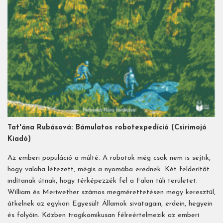
Tat'ána Rubásová: Bámulatos robotexpedíció (Csirimojó
Kiadó)
Az emberi populáció a múlté. A robotok még csak nem is sejtik,
hogy valaha létezett, mégis a nyomába erednek. Két felderítőt
indítanak útnak, hogy térképezzék fel a Falon túli területet.
William és Meriwether számos megmérettetésen megy keresztül,
átkelnek az egykori Egyesült Államok sivatagain, erdein, hegyein
és folyóin. Közben tragikomikusan félreértelmezik az emberi