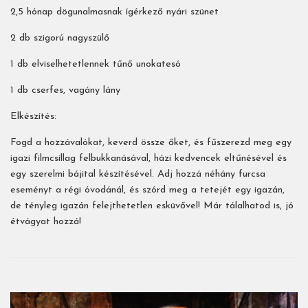
2,5 hónap dögunalmasnak ígérkező nyári szünet
2 db szigorú nagyszülő
1 db elviselhetetlennek tűnő unokatesó
1 db cserfes, vagány lány
Elkészítés:
Fogd a hozzávalókat, keverd össze őket, és fűszerezd meg egy
igazi filmcsillag felbukkanásával, házi kedvencek eltűnésével és
egy szerelmi bájital készítésével. Adj hozzá néhány furcsa
eseményt a régi óvodánál, és szórd meg a tetejét egy igazán,
de tényleg igazán felejthetetlen esküvővel! Már tálalhatod is, jó
étvágyat hozzá!