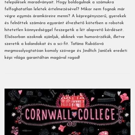
települések maradványait. Hogy boldogulnak a számukra
felfoghatatlan leletek értelmezésével? Mikor nem fognak már
végre egymás áramköreire menni? A képregényszerű, gyerekek
és felnőttek számára egyaránt élvezhető kötetben a robotok
hitetetlen könnyedséggel feszegetik a lét alapvető kérdéseit.
Elsősorban azoknak ajánljuk, akiknek van humorérzékük, illetve
szeretik a kalandokat és a sci-fit. Taťána Rubášová
megmosolyogtatóan komoly szövege és Jindřich Janíček eredeti
képi világa garantáltan magával ragad!