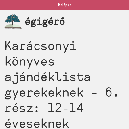
Ugrás
Belépés
My
a
égigérő
tartalomra
account
Karácsonyi
könyves
ajándéklista
gyerekeknek - 6.
rész: 12-14
éveseknek