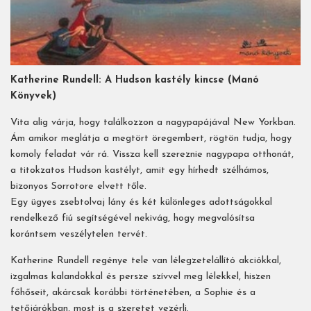
Katherine Rundell: A Hudson kastély kincse (Manó
Könyvek)
Vita alig várja, hogy találkozzon a nagypapájával New Yorkban.
Ám amikor meglátja a megtört öregembert, rögtön tudja, hogy
komoly feladat vár rá. Vissza kell szereznie nagypapa otthonát,
a titokzatos Hudson kastélyt, amit egy hírhedt szélhámos,
bizonyos Sorrotore elvett tőle.
Egy ügyes zsebtolvaj lány és két különleges adottságokkal
rendelkező fiú segítségével nekivág, hogy megvalósítsa
korántsem veszélytelen tervét.
Katherine Rundell regénye tele van lélegzetelállító akciókkal,
izgalmas kalandokkal és persze szívvel meg lélekkel, hiszen
főhőseit, akárcsak korábbi történetében, a Sophie és a
tetőjárókban, most is a szeretet vezérli.