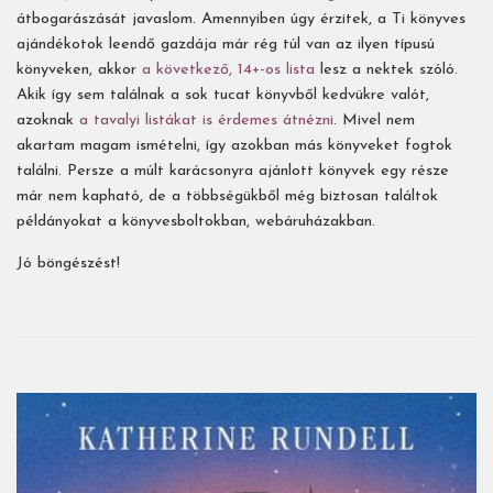
átbogarászását javaslom. Amennyiben úgy érzitek, a Ti könyves
ajándékotok leendő gazdája már rég túl van az ilyen típusú
könyveken, akkor
a következő, 14+-os lista
lesz a nektek szóló.
Akik így sem találnak a sok tucat könyvből kedvükre valót,
azoknak
a tavalyi listákat is érdemes átnézni
. Mivel nem
akartam magam ismételni, így azokban más könyveket fogtok
találni. Persze a múlt karácsonyra ajánlott könyvek egy része
már nem kapható, de a többségükből még biztosan találtok
példányokat a könyvesboltokban, webáruházakban.
Jó böngészést!