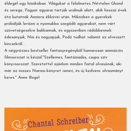
éldegél egy házikóban. Világukat a félelmetes Névtelen Ghond
és serege, Fagyar agyarai tartják uralmuk alatt, akik hosszú évek
óta kutatnak Anniera ékkövei után. Miközben a gyerekek
próbálják lerázni a nyomukba szegődő agyarakat, nem várt
szövetségesekre bukkannak, és egyszeriben rádöbbennek:
édesanyjuk, Nia és nagyapjuk, Podó tudhat valamit az elveszett
kincsekről…
A négyrészes bestseller fantasyregényből hamarosan animációs
filmsorozat is készül."Szellemes, fantáziadús, csupa szív
könyvsorozat. Szeretettel ajánlom minden fiatal olvasónak, aki
már az összes Narnia-könyvet ismeri, és új kedvenc olvasmányt
keres." Anne Bogel