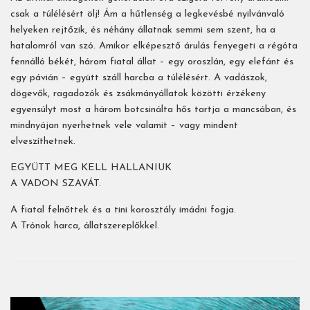
csak a túlélésért ölj! Ám a hűtlenség a legkevésbé nyilvánvaló
helyeken rejtőzik, és néhány állatnak semmi sem szent, ha a
hatalomról van szó. Amikor elképesztő árulás fenyegeti a régóta
fennálló békét, három fiatal állat – egy oroszlán, egy elefánt és
egy pávián – együtt száll harcba a túlélésért. A vadászok,
dögevők, ragadozók és zsákmányállatok közötti érzékeny
egyensúlyt most a három botcsinálta hős tartja a mancsában, és
mindnyájan nyerhetnek vele valamit – vagy mindent
elveszíthetnek.
EGYÜTT MEG KELL HALLANIUK
A VADON SZAVÁT.
A fiatal felnőttek és a tini korosztály imádni fogja.
A Trónok harca, állatszereplőkkel.