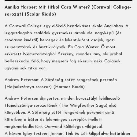
Annika Harper: Mit titkol Cara Winter? (Cornwall College-
sorozat) (Scolar Kiadó)
A Cornwall College egy előkelő bentlakásos iskola Angliában. A
leggazdagabb családok gyermekei járnak ide: nagyképű (és
csodásan kinéző!) hercegek és kikent-kifent csajok, igazi
szupersztárok és hisztikirálynők. És Cara Winter. Ő most
érkezett Németországból. Szerény, csöndes lány, aki próbál
beilleszkedni, félő, hogy mégsem fog sikerülni neki. Carának
ugyanis sok titka van…
Andrew Peterson: A Sötétség sötét tengerének peremén
(Hajnalszárnya-sorozat) (Harmat Kiadó)
Andrew Peterson díjnyertes, minden korosztályt lebilincselő
Hajnalszárnya-sorozatának (The Wingfeather Saga) első
könyvében, A Sötétség sötét tengerének peremén című
kötetben a bátor és leleményes szereplők mellett
megismerkedhetünk Oerwend különleges világával.
A három Igiby testvér, Jennár, Tink és Léli Glippfalva határában