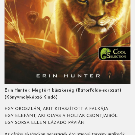
Erin Hunter: Megtört büszkeség (Bátorfölde-sorozat)
(Könyvmolyképző Kiadó)
EGY OROSZLÁN, AKIT KITASZÍTOTT A FALKÁJA.
EGY ELEFÁNT, AKI OLVAS A HOLTAK CSONTJAIBÓL.
EGY SORSA ELLEN LÁZADÓ PÁVIÁN.
Az afrikai síkságokon generációk óta szigorú törvény uralkodik: