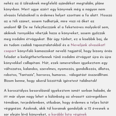
nehéz az ő ízlésüknek megfelelő ajándékot megtalálni, pláne
könyvben. Mert ugye azért egy könyvnek még a nagyon nem
olvasós felsősöknél is érdemes helyet szorítani a fa alatt. Hosszú
az a téli szünet, sosem tudhatjuk, mire viszi rá őket az
unalom! 😂 De ne felejtkezzünk el a feketeöves molyokról sem,
akiknek tornyokba vihetjük haza a könyveket, sosem győzzük
meg irodalmi étvágyukat. Bár úgy tűnhet, ez a kisebbik baj, de
én tudom családi tapasztalatokból és a
Neveljünk olvasókat!
csoport
könyvfaló kamaszokat nevelő tagjaitól, hogy bizony óriás
feladat a kielégíthetetlennek tűnő irodalmi étvágyat újra és újra
könyvekkel csillapítani. Hát, ezek ismeretében igyekeztem egy
változatos, kalandos, szerelmes, nyomozós, gondolkozós, állatos,
robotos, "fantazís", horroros, humoros... válogatást összeállítani.
Bízom benne, hogy sikerül közöttük ígéretest találnotok!
A korosztályos besorolásnál igyekeztem ismét sorban haladni, de
itt már olyan nagy lehet a különbség az olvasott szövegekben
témában, terjedelemben, stílusban, hogy érdemes a teljes listát
végignézni. Azoknak, akik túl korainak gondolják a 12 évesnek a
sor elején lévő könyveket,
a korábbi lista végének