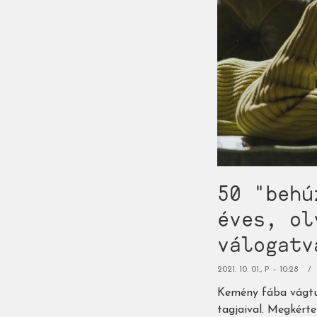
50 "behú
éves, ol
válogatv
2021. 10. 01., P – 10:28
Kemény fába vágtuk
tagjaival. Megkért