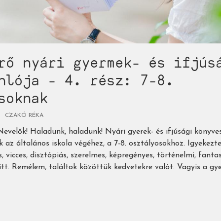
rő nyári gyermek- és ifjús
nlója - 4. rész: 7-8.
soknak
CZAKÓ RÉKA
evelők! Haladunk, haladunk! Nyári gyerek- és ifjúsági könyves
 az általános iskola végéhez, a 7-8. osztályosokhoz. Igyekez
, vicces, disztópiás, szerelmes, képregényes, történelmi, fanta
tt. Remélem, találtok közöttük kedvetekre valót. Vagyis a gye