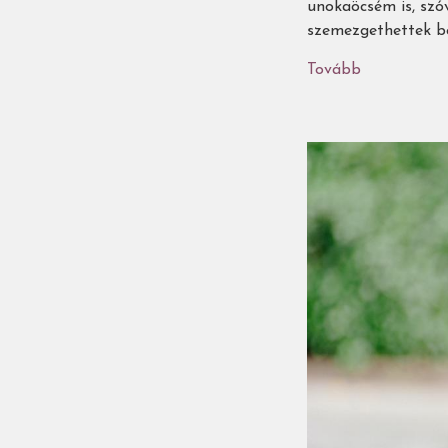
unokaöcsém is, szó
szemezgethettek be
Tovább
(Az
Égigérő
nyári
gyermek-
és
ifjúsági
könyvajánló
-
5.
rész:
középiskolá