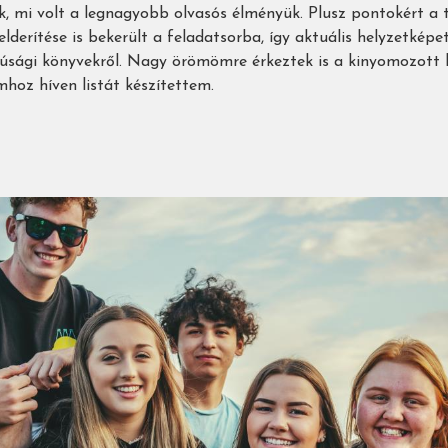
k, mi volt a legnagyobb olvasós élményük. Plusz pontokért a 
felderítése is bekerült a feladatsorba, így aktuális helyzetkép
júsági könyvekről. Nagy örömömre érkeztek is a kinyomozott 
hoz híven listát készítettem.
l