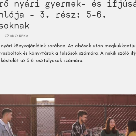
rő nyári gyermek- és ifjús
nlója - 3. rész: 5-6.
soknak
CZAKÓ RÉKA
yári könyvajánlóink sorában. Az alsósok után megkukkantjuk
vesboltok és könyvtárak a felsősök számára. A nekik szóló if
kóstolót az 5-6. osztályosok számára.
ja