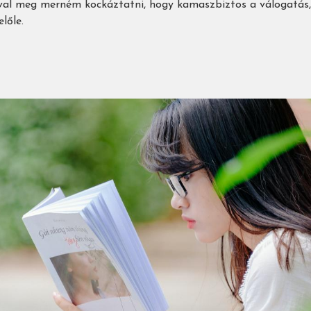
val meg merném kockáztatni, hogy kamaszbiztos a válogatás
lőle.
ja
soknak)