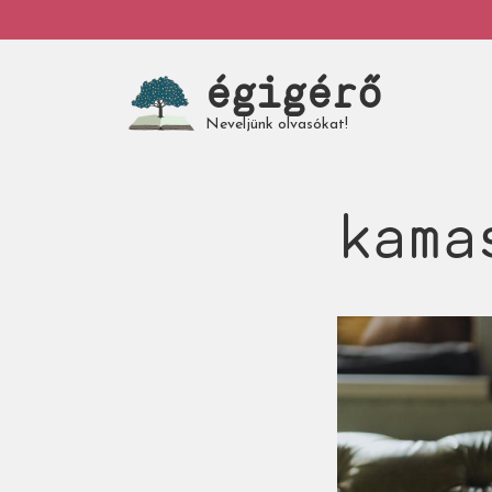
Ugrás
My
a
tartalomra
égigérő
account
Neveljünk olvasókat!
kama