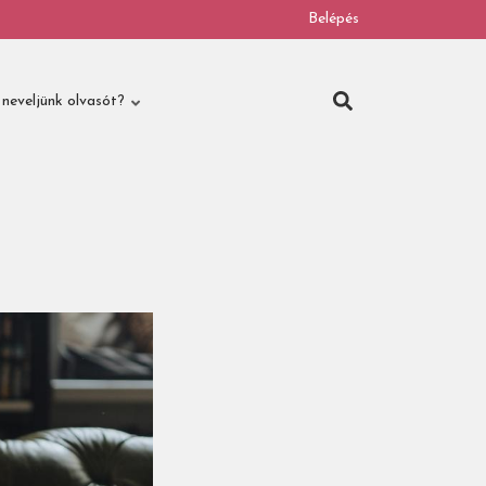
Belépés
neveljünk olvasót?