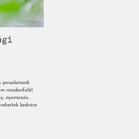
ági
 javaslataink
tem mindenfelől
sy, nyomozós...
rekeitek kedvére