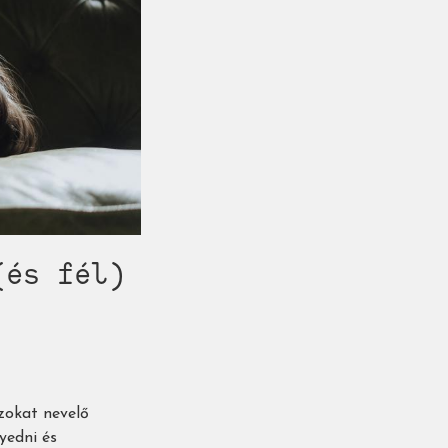
(és fél)
zokat nevelő
yedni és