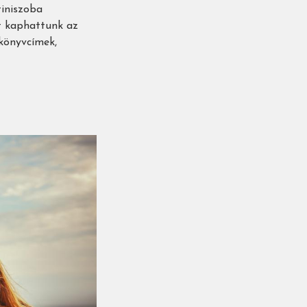
tiniszoba
et kaphattunk az
könyvcímek,