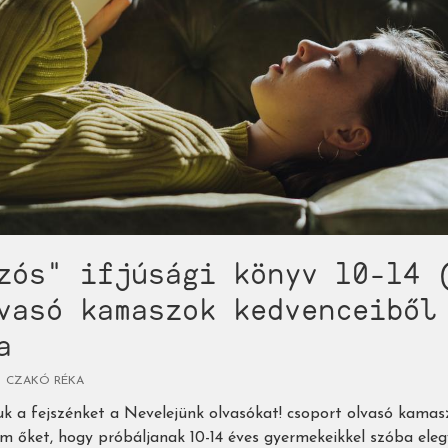
zós" ifjúsági könyv 10-14 
vasó kamaszok kedvenceiből
a
CZAKÓ RÉKA
 a fejszénket a Nevelejünk olvasókat! csoport olvasó kamas
em őket, hogy próbáljanak 10-14 éves gyermekeikkel szóba eleg