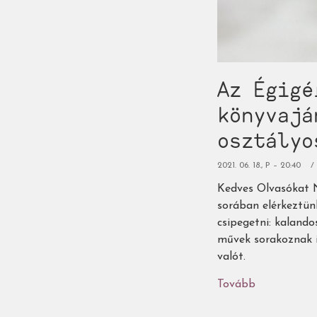
Az Égigé
könyvajá
osztályo
2021. 06. 18., P – 20:40
Kedves Olvasókat N
sorában elérkeztünk
csipegetni: kalandos
művek sorakoznak i
valót.
Tovább
(Az
Égigérő