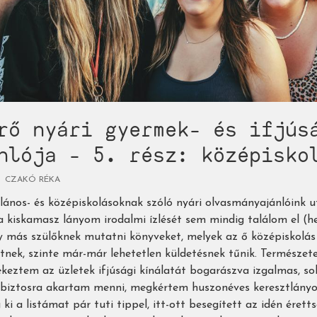
rő nyári gyermek- és ifjús
nlója - 5. rész: középisko
CZAKÓ RÉKA
lános- és középiskolásoknak szóló nyári olvasmányajánlóink u
a kiskamasz lányom irodalmi ízlését sem mindig találom el (he
gy más szülőknek mutatni könyveket, melyek az ő középiskolás
etnek, szinte már-már lehetetlen küldetésnek tűnik. Természe
keztem az üzletek ifjúsági kínálatát bogarászva izgalmas, sok
el biztosra akartam menni, megkértem huszonéves keresztlány
ki a listámat pár tuti tippel, itt-ott besegített az idén éret