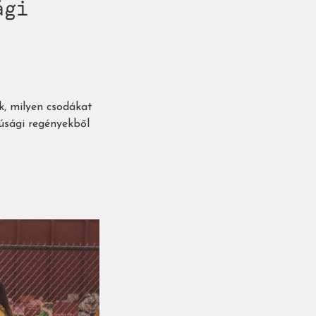
ági
, milyen csodákat
júsági regényekből