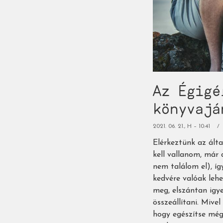
Az Égigé
könyvajá
2021. 06. 21., H – 10:41
Elérkeztünk az álta
kell vallanom, már 
nem találom el), í
kedvére valóak leh
meg, elszántan igye
összeállítani. Miv
hogy egészítse még 