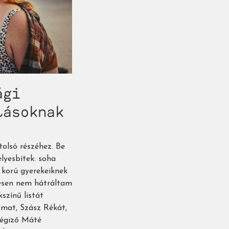
ági
lásoknak
tolsó részéhez. Be
lyesbítek: soha
 korú gyerekeiknek
tesen nem hátráltam
színű listát
omat, Szász Rékát,
tségiző Máté