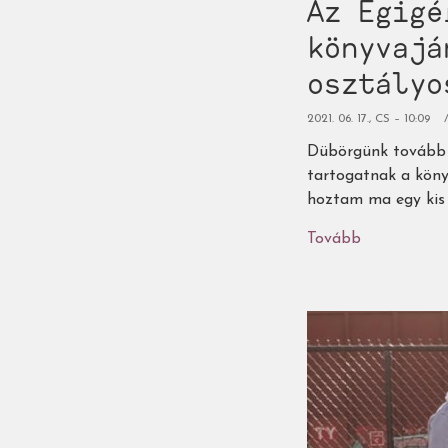
Az Égigé
könyvajá
osztályo
2021. 06. 17., CS – 10:09
Dübörgünk tovább n
tartogatnak a köny
hoztam ma egy kis 
Tovább
(Az
Égigérő
nyári
gyermek-
és
ifjúsági
könyvajánló
-
3.