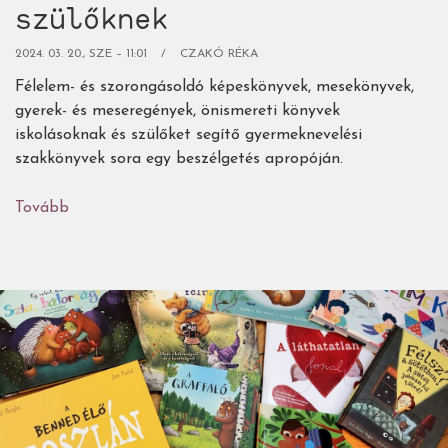
szülőknek
2024. 03. 20., SZE – 11:01
CZAKÓ RÉKA
Félelem- és szorongásoldó képeskönyvek, mesekönyvek,
gyerek- és meseregények, önismereti könyvek
iskolásoknak és szülőket segítő gyermeknevelési
szakkönyvek sora egy beszélgetés apropóján.
Tovább
(Gyerek-
és
ifjúsági
könyvek,
gyermeknevelési
szakkönyvek
a
félelmek
és
szorongás