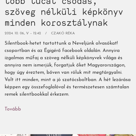
több tucat csodás,
szöveg nélküli képkönyv
minden korosztálynak
2024. 10. 06., V – 12:42
CZAKÓ RÉKA
Silentbook-hetet tartottunk a Neveljünk olvasókat!
csoportban és az Égigérő facebook oldalán. Annyira
izgalmas műfaj a szöveg nélküli képkönyvek világa és
annyira nem ismerjük, forgatjuk őket Magyarországon,
hogy úgy éreztem, bőven van róluk mit megtárgyalni.
Volt itt minden, mint a jó szatócsboltban. A hét lezárása
képpen egy összefoglalóval és természetesen számtalan
remek silentbookkal érkezem.
Tovább
(Silentbook-
mustra,
avagy
több