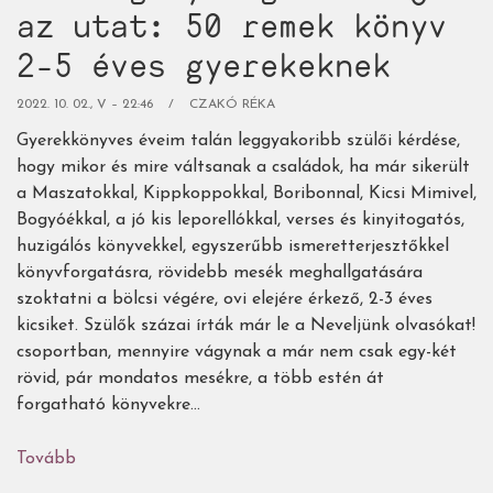
az utat: 50 remek könyv
2-5 éves gyerekeknek
2022. 10. 02., V – 22:46
CZAKÓ RÉKA
Gyerekkönyves éveim talán leggyakoribb szülői kérdése,
hogy mikor és mire váltsanak a családok, ha már sikerült
a Maszatokkal, Kippkoppokkal, Boribonnal, Kicsi Mimivel,
Bogyóékkal, a jó kis leporellókkal, verses és kinyitogatós,
huzigálós könyvekkel, egyszerűbb ismeretterjesztőkkel
könyvforgatásra, rövidebb mesék meghallgatására
szoktatni a bölcsi végére, ovi elejére érkező, 2-3 éves
kicsiket. Szülők százai írták már le a Neveljünk olvasókat!
csoportban, mennyire vágynak a már nem csak egy-két
rövid, pár mondatos mesékre, a több estén át
forgatható könyvekre...
Tovább
(Hogyan
jutunk