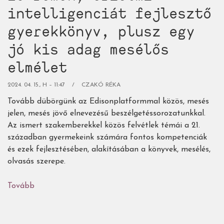
intelligenciát fejlesztő
gyerekkönyv, plusz egy
jó kis adag mesélős
elmélet
2024. 04. 15., H – 11:47
CZAKÓ RÉKA
Tovább dübörgünk az Edisonplatformmal közös, mesés
jelen, mesés jövő elnevezésű beszélgetéssorozatunkkal.
Az ismert szakemberekkel közös felvétlek témái a 21.
században gyermekeink számára fontos kompetenciák
és ezek fejlesztésében, alakításában a könyvek, mesélés,
olvasás szerepe.
Tovább
(23
remek,
érzelmi
intelligenciát