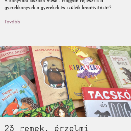
A könyvből kiszökő mese - Hogyan fejlesztik a
gyerekkönyvek a gyerekek és szüleik kreativitását?
Tovább
(18
remek
gyerekkönyv,
ami
csodát
tesz
a
mesélők
és
mesehallgatók
kreatív
energiáival)
23 remek, érzelmi