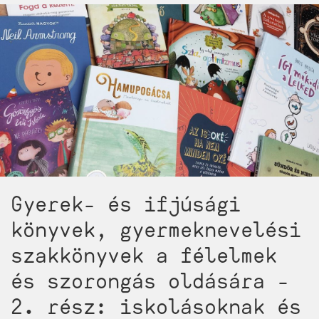
fejlesztő
gyerekkönyv,
plusz
egy
jó
kis
adag
mesélős
elmélet)
Gyerek- és ifjúsági
könyvek, gyermeknevelési
szakkönyvek a félelmek
és szorongás oldására -
2. rész: iskolásoknak és