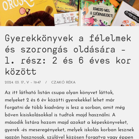
oldására
-
2.
rész:
iskolásoknak
Gyerekkönyvek a félelmek
és
szülőknek)
és szorongás oldására -
1. rész: 2 és 6 éves kor
között
2024. 03. 17., V – 19:47
CZAKÓ RÉKA
Az itt látható listán csupa olyan könyvet láttok,
melyeket 2 és 6 év közötti gyerekekkel lehet már
forgatni de több kiadvány is lesz a sorban, amit még
bőven kisiskolásokkal is tudtok majd használni. A
második listára hozom majd azokat a képeskönyveket,
gyerek -és meseregényeket, melyek iskolás korban lesznek
igazán hasznosak, szülővel közösen forgatva vagy éppen