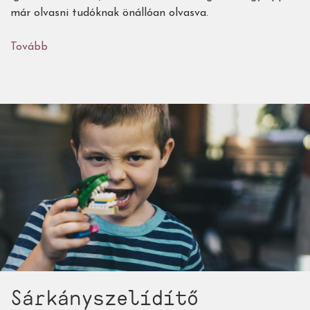
már olvasni tudóknak önállóan olvasva.
Tovább
(Gyerekkönyvek
a
félelmek
és
szorongás
oldására
-
1.
rész:
2
és
6
éves
kor
között)
Sárkányszelídítő