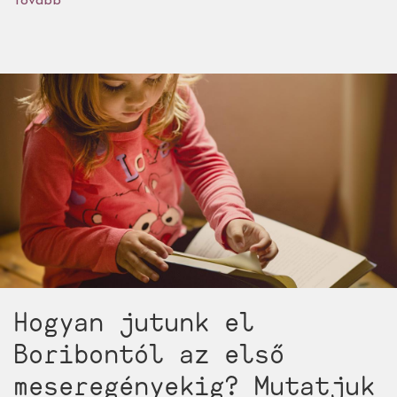
Tovább
(Kell-
e
még
a
mesékkel
is
fejleszteni?
-
Hódi
Kata,
meseterapeuta
gondolatai)
Hogyan jutunk el
Boribontól az első
meseregényekig? Mutatjuk