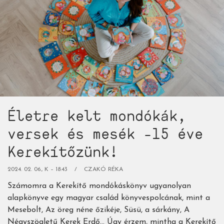
Életre kelt mondókák,
versek és mesék -15 éve
Kerekítőzünk!
2024. 02. 06., K – 18:43
CZAKÓ RÉKA
Számomra a Kerekítő mondókáskönyv ugyanolyan
alapkönyve egy magyar család könyvespolcának, mint a
Mesebolt, Az öreg néne őzikéje, Süsü, a sárkány, A
Négyszögletű Kerek Erdő… Úgy érzem, mintha a Kerekítő