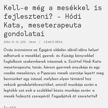
Kell-e még a mesékkel is
fejleszteni? - Hódi
Kata, meseterapeuta
gondolatai
2024. 01. 10., SZE – 09:44
CZAKÓ RÉKA
Óriás örömömre az Égigérő oldalán időről-időre helyet
adhatunk a mesékkel, gyerek- és ifjúsági könyvekkel
foglalkozó szakemberek írásainak is. Ezúttal Hódi Kata
meseterapeuta, tanár, három gyermek anyukája és egy
csodás mesekönyv, a Pipacsos mesék szerzője lepett meg
bennünket egy írással, melyben olyan témáról hoz
nekünk gondolatébresztőket, amiről munkája során a
legtöbb szó esik a szülőkkel közös munkája során: a
mesék fejlesztő szerepéről. Fogadjátok őt szeretettel!