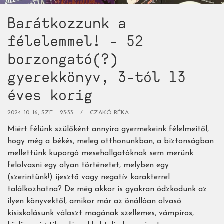
Barátkozzunk a
félelemmel! - 52
borzongató(?)
gyerekkönyv, 3-tól 13
éves korig
2024. 10. 16., SZE – 23:33
CZAKÓ RÉKA
Miért félünk szülőként annyira gyermekeink félelmeitől,
hogy még a békés, meleg otthonunkban, a biztonságban
mellettünk kuporgó mesehallgatóknak sem merünk
felolvasni egy olyan történetet, melyben egy
(szerintünk!) ijesztő vagy negatív karakterrel
találkozhatna? De még akkor is gyakran ódzkodunk az
ilyen könyvektől, amikor már az önállóan olvasó
kisiskolásunk választ magának szellemes, vámpíros,