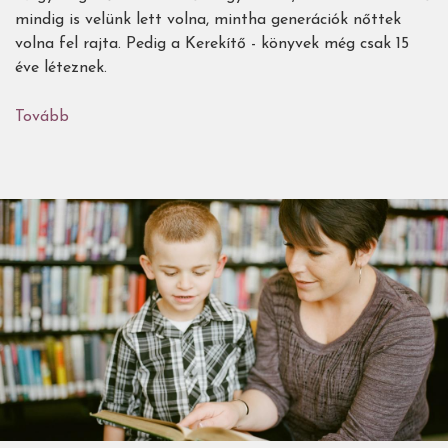
mindig is velünk lett volna, mintha generációk nőttek
volna fel rajta. Pedig a Kerekítő - könyvek még csak 15
éve léteznek.
Tovább
(Életre
kelt
mondókák,
versek
és
mesék
-15
éve
Kerekítőzünk!)