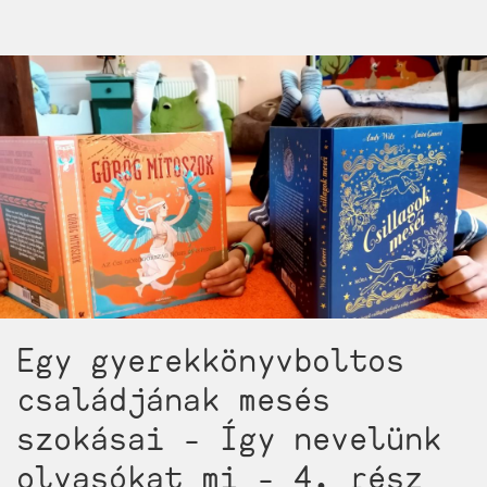
el
Boribontól
az
első
meseregényekig?
Mutatjuk
az
utat:
50
remek
könyv
2-
5
Egy gyerekkönyvboltos
éves
gyerekeknek)
családjának mesés
szokásai - Így nevelünk
olvasókat mi - 4. rész