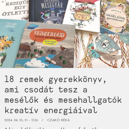
tucat
csodás,
szöveg
nélküli
képkönyv
minden
korosztálynak)
18 remek gyerekkönyv,
ami csodát tesz a
mesélők és mesehallgatók
kreatív energiáival
2024. 06. 10., H – 11:36
CZAKÓ RÉKA