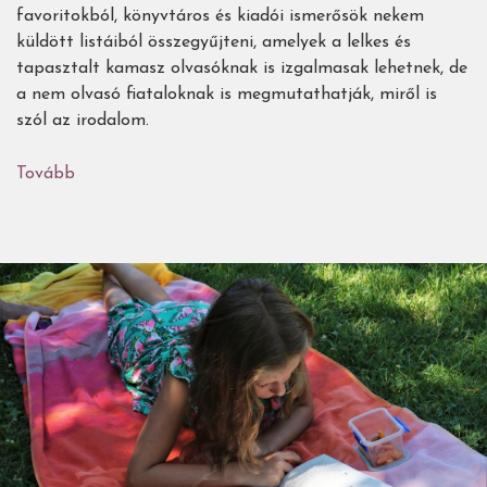
favoritokból, könyvtáros és kiadói ismerősök nekem
küldött listáiból összegyűjteni, amelyek a lelkes és
tapasztalt kamasz olvasóknak is izgalmasak lehetnek, de
a nem olvasó fiataloknak is megmutathatják, miről is
szól az irodalom.
Tovább
(30
lebilincselő
ifjúsági
regény
(nem
csak)
nyári
szünetre,
5-
8.
osztályosoknak)