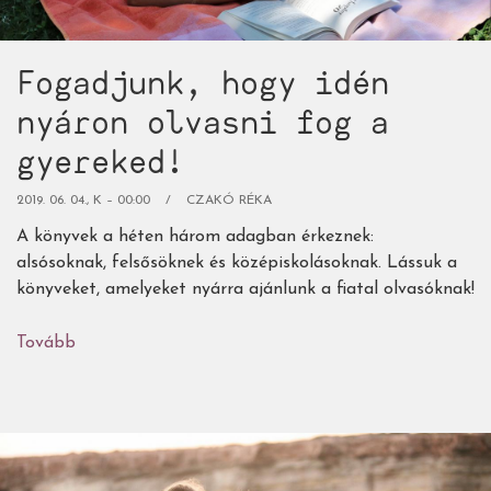
Fogadjunk, hogy idén
nyáron olvasni fog a
gyereked!
2019. 06. 04., K – 00:00
CZAKÓ RÉKA
A könyvek a héten három adagban érkeznek:
alsósoknak, felsősöknek és középiskolásoknak. Lássuk a
könyveket, amelyeket nyárra ajánlunk a fiatal olvasóknak!
Tovább
(Fogadjunk,
hogy
idén
nyáron
olvasni
fog