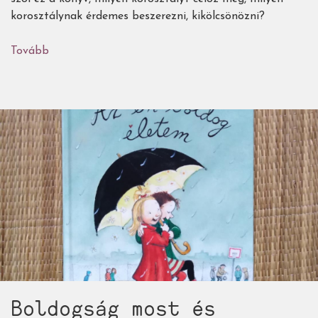
korosztálynak érdemes beszerezni, kikölcsönözni?
Tovább
(A
Jakabak-
rejtély)
Boldogság most és