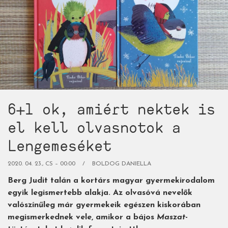
család)
6+1 ok, amiért nektek is
el kell olvasnotok a
Lengemeséket
2020. 04. 23., CS – 00:00
BOLDOG DANIELLA
Berg Judit talán a kortárs magyar gyermekirodalom
egyik legismertebb alakja. Az olvasóvá nevelők
valószínűleg már gyermekeik egészen kiskorában
megismerkednek vele, amikor a bájos
Maszat
-