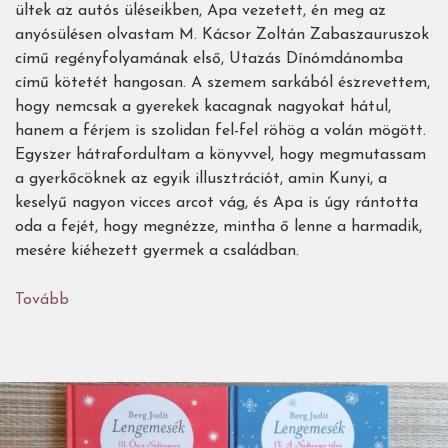
ültek az autós üléseikben, Apa vezetett, én meg az
anyósülésen olvastam M. Kácsor Zoltán Zabaszauruszok
című regényfolyamának első, Utazás Dínómdánomba
című kötetét hangosan. A szemem sarkából észrevettem,
hogy nemcsak a gyerekek kacagnak nagyokat hátul,
hanem a férjem is szolidan fel-fel röhög a volán mögött.
Egyszer hátrafordultam a könyvvel, hogy megmutassam
a gyerkőcöknek az egyik illusztrációt, amin Kunyi, a
keselyű nagyon vicces arcot vág, és Apa is úgy rántotta
oda a fejét, hogy megnézze, mintha ő lenne a harmadik,
mesére kiéhezett gyermek a családban.
Tovább
(A
könyv,
amit
zabálni
fog
az
egész