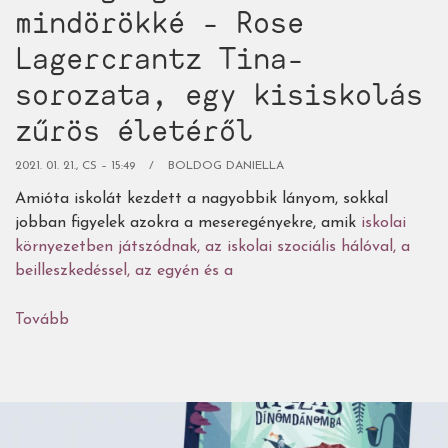
mindörökké - Rose
Lagercrantz Tina-
sorozata, egy kisiskolás
zűrös életéről
2021. 01. 21., CS – 15:49
BOLDOG DANIELLA
Amióta iskolát kezdett a nagyobbik lányom, sokkal
jobban figyelek azokra a meseregényekre, amik
iskolai
környezetben játszódnak, az iskolai szociális hálóval, a
beilleszkedéssel, az egyén és a
Tovább
(Boldogság
most
és
mindörökké
-
Rose