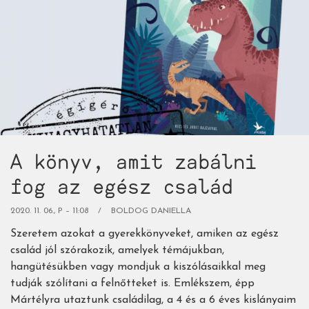
Lagercrantz
Tina-
sorozata,
egy
kisiskolás
zűrös
életéről)
A könyv, amit zabálni
fog az egész család
2020. 11. 06., P – 11:08
BOLDOG DANIELLA
Szeretem azokat a gyerekkönyveket, amiken az egész
család jól szórakozik, amelyek témájukban,
hangütésükben vagy mondjuk a kiszólásaikkal meg
tudják szólítani a felnőtteket is. Emlékszem, épp
Mártélyra utaztunk családilag, a 4 és a 6 éves kislányaim