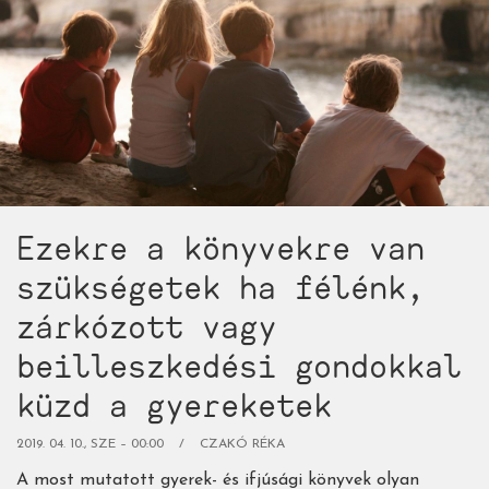
a
gyereked!)
Ezekre a könyvekre van
szükségetek ha félénk,
zárkózott vagy
beilleszkedési gondokkal
küzd a gyereketek
2019. 04. 10., SZE – 00:00
CZAKÓ RÉKA
A most mutatott gyerek- és ifjúsági könyvek olyan