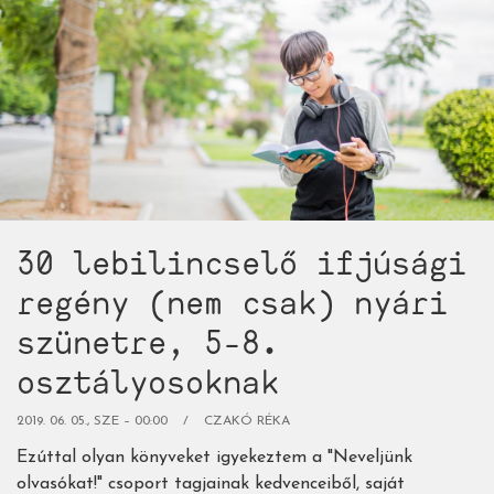
nyaradat!
-
Középiskolásoknak
válogattunk)
30 lebilincselő ifjúsági
regény (nem csak) nyári
szünetre, 5-8.
osztályosoknak
2019. 06. 05., SZE – 00:00
CZAKÓ RÉKA
Ezúttal olyan könyveket igyekeztem a "Neveljünk
olvasókat!" csoport tagjainak kedvenceiből, saját