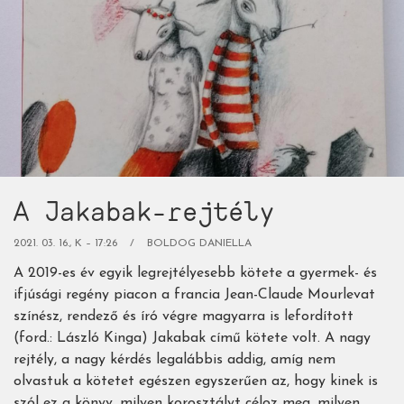
(könyvet)
Adunk
a
véleményetekre!)
A Jakabak-rejtély
2021. 03. 16., K – 17:26
BOLDOG DANIELLA
A 2019-es év egyik legrejtélyesebb kötete a gyermek- és
ifjúsági regény piacon a francia Jean-Claude Mourlevat
színész, rendező és író végre magyarra is lefordított
(ford.: László Kinga) Jakabak című kötete volt. A nagy
rejtély, a nagy kérdés legalábbis addig, amíg nem
olvastuk a kötetet egészen egyszerűen az, hogy kinek is
szól ez a könyv, milyen korosztályt céloz meg, milyen