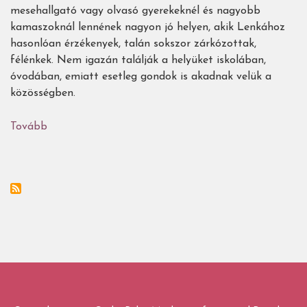
mesehallgató vagy olvasó gyerekeknél és nagyobb
kamaszoknál lennének nagyon jó helyen, akik Lenkához
hasonlóan érzékenyek, talán sokszor zárkózottak,
félénkek. Nem igazán találják a helyüket iskolában,
óvodában, emiatt esetleg gondok is akadnak velük a
közösségben.
Tovább
(Ezekre
a
könyvekre
van
szükségetek
ha
félénk,
zárkózott
vagy
beilleszkedési
gondokkal