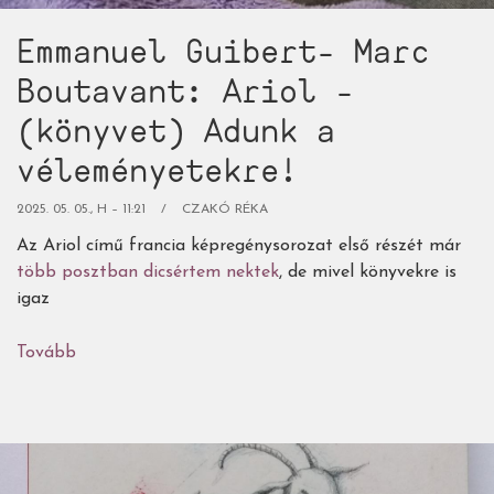
Emmanuel Guibert- Marc
Boutavant: Ariol -
(könyvet) Adunk a
véleményetekre!
2025. 05. 05., H – 11:21
CZAKÓ RÉKA
Az Ariol című francia képregénysorozat első részét már
több posztban dicsértem nektek
, de mivel könyvekre is
igaz
Tovább
(Emmanuel
Guibert-
Marc
Boutavant:
Ariol
-