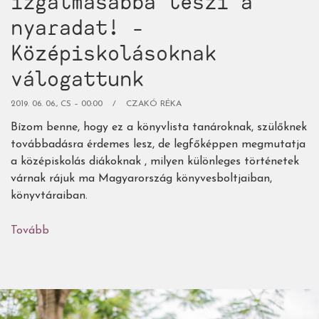
izgalmasabbá teszi a
nyaradat! -
Középiskolásoknak
válogattunk
2019. 06. 06., CS – 00:00
CZAKÓ RÉKA
Bízom benne, hogy ez a könyvlista tanároknak, szülőknek
továbbadásra érdemes lesz, de legfőképpen megmutatja
a középiskolás diákoknak , milyen különleges történetek
várnak rájuk ma Magyarország könyvesboltjaiban,
könyvtáraiban.
Tovább
(20+1
könyv,
ami
izgalmasabbá
teszi
a