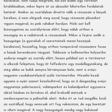
határokat, nem tudja megítélni, hol kell leállni egy történet
kitalálásában, mikor lépte át az abszolút hihetetlen fordulatok
határát. Amikor az osztályban divattá válik a rózsaszín a lányok
körében, ő nem elégszik meg azzal, hogy rózsaszín plüssöket
vigyen magával, és pink ruhákat hordjon. Neki azt kell
bizonygatnia az osztálytársai előtt, hogy náluk otthon a
mosógép és a radiátorok is rózsaszínek. Mikor a fejére omlik a
hazugsága (a gyerekek el szeretnének menni hozzájuk
körülnézni), hozzáfog, hogy otthon temperával rózsaszínre fesse
a házuk berendezési tárgyait. Többször is kellemetlen helyzetbe
sodorja magát az osztály előtt, hiszen például azt a történetet
is elkezdi felépíteni, hogy őt felfedezte egy modellügynökség, de
még abba se bukik annyira látványosan bele, mint a svájci
nagynéni csodakastélyáról szóló történetébe. Mesélni kezdi
ugyanis a nyári szünet közeledtével, hogy az ő dúsgazdag svájci
nagynénije palotaszerű, vidámparkot és kalandparkot egyszerre
idéző házban és birtokon él, ahol krokodil ásítozik a
medenceparton a pálmafák alatt. Arika itt se tud megállni, közli
az osztállyal, hogy nemcsak ott fog vakációzni, de egy barátját
is viheti magával. A nagy hazugságok mindig nagy bukással