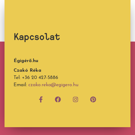
Kapcsolat
Égigérő.hu
Czakó Réka
Tel: +36 20 427-5886
Email:
czako.reka@egigero.hu