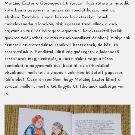
Metzing Eszter a
Göröngyös Úti
sorozat illusztrátora a második
kötetben is ugyanazt a magas színvonalat hozza, mint az
elsőben. Továbbra is igazi hús-vér karaktereket látunk
megelevenedni a lapokon, akik egészen távol állnak a csak
hajszínt és frizurát váltogató egyenarcú karakterektől (velük
gyakran találkozhatunk más mesekönyvillusztrációkon). Alakjainak
nemcsak az arcrezdülései rendkívül beszédesek, de kéz- és
testtartásuk is. Rendkívül üdítő végignézegetni a különböző
testalkatok megjelenítését, a körte alakot vagy a húsos
combokat, a nagymamák duci bokáját, az otthonkából
elszabadult melleket, a stoppolt zoknikba bújtatott papucsos
lábfejeket. Őszintén remélem, hogy Metzing Eszter kitart a
sorozat mellett, mert a Göröngyös Úti Iskolának szüksége van
rá.