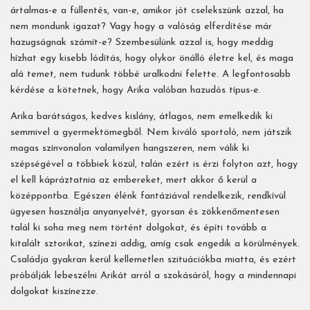
ártalmas-e a füllentés, van-e, amikor jót cselekszünk azzal, ha
nem mondunk igazat? Vagy hogy a valóság elferdítése már
hazugságnak számít-e? Szembesülünk azzal is, hogy meddig
hízhat egy kisebb lódítás, hogy olykor önálló életre kel, és maga
alá temet, nem tudunk többé uralkodni felette. A legfontosabb
kérdése a kötetnek, hogy Arika valóban hazudós típus-e.
Arika barátságos, kedves kislány, átlagos, nem emelkedik ki
semmivel a gyermektömegből. Nem kiváló sportoló, nem játszik
magas színvonalon valamilyen hangszeren, nem válik ki
szépségével a többiek közül, talán ezért is érzi folyton azt, hogy
el kell kápráztatnia az embereket, mert akkor ő kerül a
középpontba. Egészen élénk fantáziával rendelkezik, rendkívül
ügyesen használja anyanyelvét, gyorsan és zökkenőmentesen
talál ki soha meg nem történt dolgokat, és építi tovább a
kitalált sztorikat, színezi addig, amíg csak engedik a körülmények.
Családja gyakran kerül kellemetlen szituációkba miatta, és ezért
próbálják lebeszélni Arikát arról a szokásáról, hogy a mindennapi
dolgokat kiszínezze.