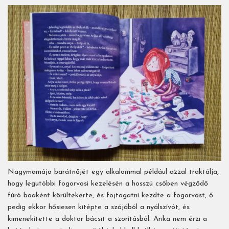
Nagymamája barátnőjét egy alkalommal például azzal traktálja,
hogy legutóbbi fogorvosi kezelésén a hosszú csőben végződő
fúró boaként körültekerte, és fojtogatni kezdte a fogorvost, ő
pedig ekkor hősiesen kitépte a szájából a nyálszívót, és
kimenekítette a doktor bácsit a szorításból. Arika nem érzi a