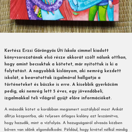
Kertész Erzsi
Göröngyös Úti Iskola
címmel kiadott
könyvsorozatának első része akkorát szólt nálunk otthon,
hogy amint becsuktuk a kötetet, már nyitottuk is ki a
folytatást. A nagyobbik kislányom, aki nemrég kezdett
iskolát, a beavatottak izgalmával hallgatja a
történeteket és büszke is erre. A kisebbik gyerkőcöm
pedig, aki nemrég lett 5 éves, egy jövendőbeli,
izgalmakkal teli világról gyűjt előre információkat.
A második kötet a korábban megismert osztályból most Arikát
állítja központba, aki teljesen átlagos kislány azt leszámítva,
hogy hazudik, mint a vízfolyás. A hazugságairól olvasás közben
bőven van időnk elgondolkodni. Például, hogy kivétel nélkül mindig