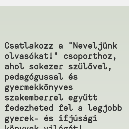
Csatlakozz a "Neveljünk
olvasókat!" csoporthoz,
ahol sokezer szülővel,
pedagógussal és
gyermekkönyves
szakemberrel együtt
fedezheted fel a legjobb
gyerek- és ifjúsági
könyvek világát!