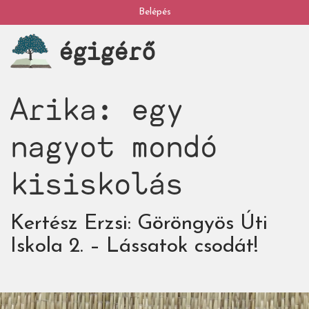
Ugrás
Belépés
My
a
égigérő
tartalomra
account
Arika: egy
nagyot mondó
kisiskolás
Kertész Erzsi: Göröngyös Úti
Iskola 2. – Lássatok csodát!