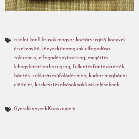
iskolai konfliktusok
magyar kortárs
segítő könyvek
érzékenyítő könyvek
önmagunk elfogadása
tolerancia, elfogadás
nyitottság, megértés
kihagyhatatlan
hazugság, füllentés
fantázia
érték
bántás, zaklatás
csúfolódás
hiba, kudarc
megbánás
előítélet, kirekesztés
alsósoknak
kisiskolásoknak
Gyerekkönyvek
Könyvajánló