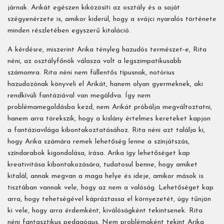
járnak. Arikát egészen kiközösíti az osztály és a saját
szégyenérzete is, amikor kiderül, hogy a svájci nyaralós története
minden részletében egyszerű kitaláció.
A kérdésre, miszerint Arika tényleg hazudós természet-e, Rita
néni, az osztályfőnök válasza volt a legszimpatikusabb
számomra. Rita néni nem füllentős típusnak, notórius
hazudozónak könyveli el Arikát, hanem olyan gyermeknek, aki
rendkívüli fantáziával van megáldva. Így nem
problémamegoldásba kezd, nem Arikát próbálja megváltoztatni,
hanem arra törekszik, hogy a kislány értelmes kereteket kapjon
a fantáziavilága kibontakoztatásához. Rita néni azt találja ki,
hogy Arika számára remek lehetőség lenne a színjátszás,
színdarabok kigondolása, írása. Arika így lehetőséget kap
kreativitása kibontakozására, tudatosul benne, hogy amiket
kitalál, annak megvan a maga helye és ideje, amikor mások is
tisztában vannak vele, hogy az nem a valóság. Lehetőséget kap
arra, hogy tehetségével kápráztassa el környezetét, úgy tűnjön
ki vele, hogy arra érdemként, kiválóságként tekintsenek. Rita
néni fantasztikus pedagógus. Nem problémaként tekint Arika