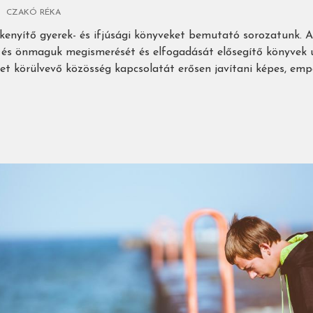
CZAKÓ RÉKA
ékenyítő gyerek- és ifjúsági könyveket bemutató sorozatunk. 
 és önmaguk megismerését és elfogadását elősegítő könyvek
et körülvevő közösség kapcsolatát erősen javítani képes, emp
ő
vek
esztés)