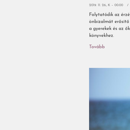
2019. 11. 26., K – 00:00
Folytatódik az érz
önbizalmát erősítő
a gyerekek és az ők
könyvekhez.
Tovább
(Érzékenyít
gyerekköny
-
3.
rész:
Empátiafejl