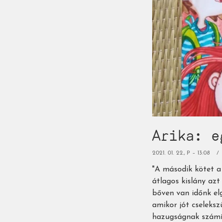
Arika: e
2021. 01. 22., P – 13:08
"A második kötet a
átlagos kislány azt
bőven van időnk elg
amikor jót cseleks
hazugságnak számít