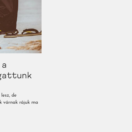
 a
gattunk
lesz, de
k várnak rájuk ma