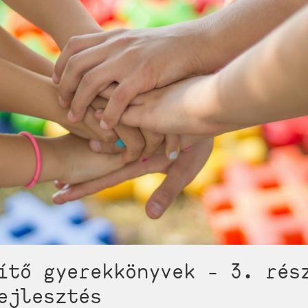
z
ítő gyerekkönyvek - 3. rés
ejlesztés