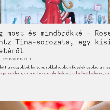
g most és mindörökké - Ros
ntz Tina-sorozata, egy kis
etéről
BOLDOG DANIELLA
dett a nagyobbik lányom, sokkal jobban figyelek azokra a me
 játszódnak, az iskolai szociális hálóval, a beilleszkedéssel, a