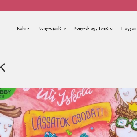
Rólunk
Könyvajánló
Könyvek egy témára
Hogyan 
k