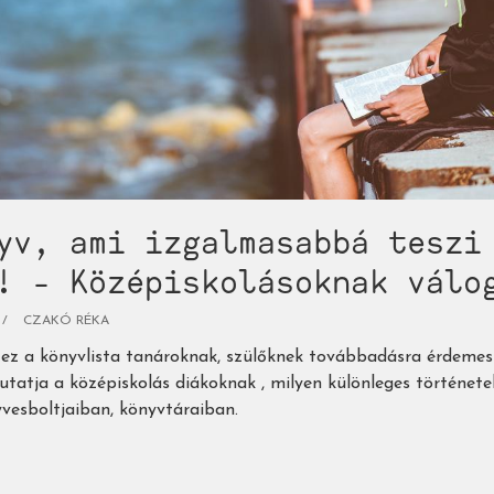
yv, ami izgalmasabbá teszi
! - Középiskolásoknak válo
CZAKÓ RÉKA
ez a könyvlista tanároknak, szülőknek továbbadásra érdemes 
atja a középiskolás diákoknak , milyen különleges története
esboltjaiban, könyvtáraiban.