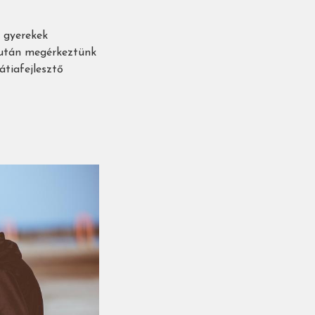
A gyerekek
 után megérkeztünk
átiafejlesztő