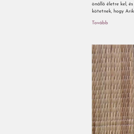
önálló életre kel, 
kötetnek, hogy Arik
Tovább
(Arika:
egy
nagyot
mondó
kisiskolás)