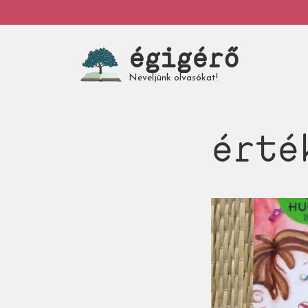
Ugrás
My
a
tartalomra
égigérő
account
Neveljünk olvasókat!
érté