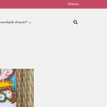
Belépés
neveljünk olvasót?