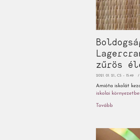
Boldogsá
Lagercra
zűrös él
2021. 01. 21., CS – 15:49
Amióta iskolát kez
iskolai környezetben
Tovább
(Boldogság
most
és
mindörökké
-