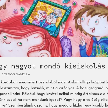
gy nagyot mondó kisiskolás
BOLDOG DANIELLA
 korábban megismert osztályból most Arikát állítja központba
 leszámítva, hogy hazudik, mint a vízfolyás. A hazugságairól 
ondolkodni. Például, hogy kivétel nélkül mindig ártalmas-e a fü
zünk azzal, ha nem mondunk igazat? Vagy hogy a valóság elfe
-e? Szembesülünk azzal is, hogy meddig hízhat egy kisebb lód