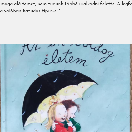
és maga alá temet, nem tudunk többé uralkodni felette. A leg
a valóban hazudós típus-e. "