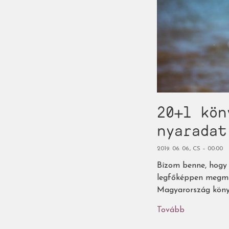
20+1 kön
nyaradat
2019. 06. 06., CS – 00:00
Bízom benne, hogy 
legfőképpen megmut
Magyarország könyv
Tovább
(20+1
könyv,