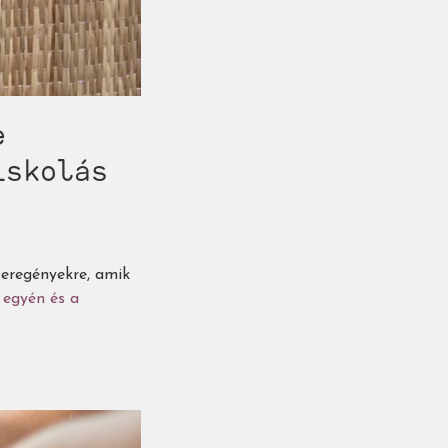
e
iskolás
seregényekre, amik
z egyén és a