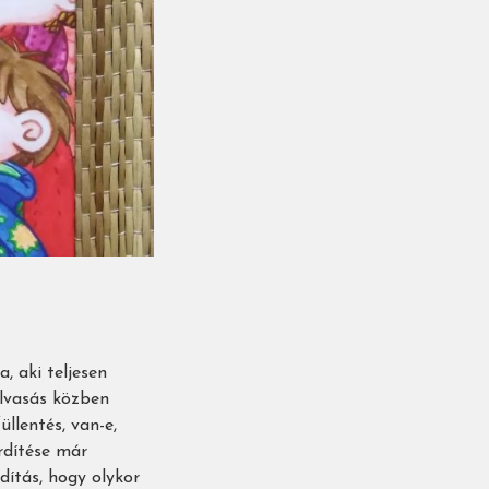
, aki teljesen
olvasás közben
llentés, van-e,
rdítése már
ítás, hogy olykor