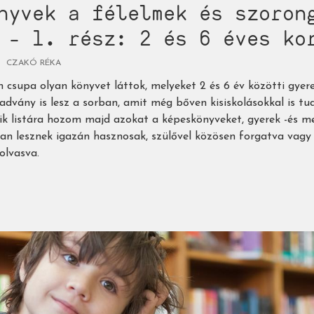
nyvek a félelmek és szoron
 - 1. rész: 2 és 6 éves ko
CZAKÓ RÉKA
án csupa olyan könyvet láttok, melyeket 2 és 6 év közötti gyer
advány is lesz a sorban, amit még bőven kisiskolásokkal is t
ik listára hozom majd azokat a képeskönyveket, gyerek -és m
ban lesznek igazán hasznosak, szülővel közösen forgatva vagy
olvasva.
yvek