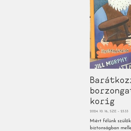
Barátkoz
borzonga
korig
2024. 10. 16., SZE – 23:33
Miért félünk szülő
biztonságban melle