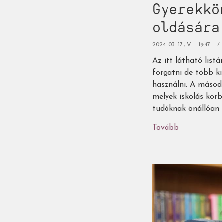
Gyerekkö
oldására
2024. 03. 17., V – 19:47
Az itt látható list
forgatni de több ki
használni. A másod
melyek iskolás kor
tudóknak önállóan 
Tovább
(Gyerekkön
a
félelmek
és
szorongás
oldására
-
1.