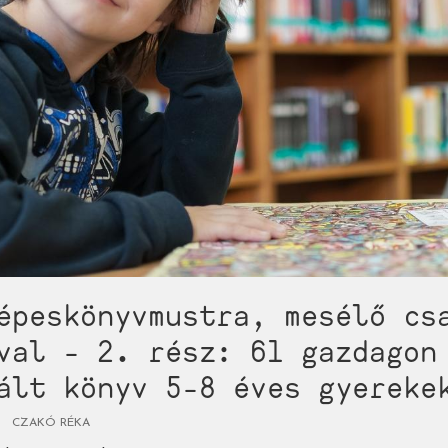
épeskönyvmustra, mesélő cs
val - 2. rész: 61 gazdagon
ált könyv 5-8 éves gyereke
CZAKÓ RÉKA