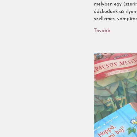
melyben egy (szeri
ódzkodunk az ilyen
szellemes, vámpíros
Tovább
(Barátkozz
a
félelemmel!
-
52
borzongató
gyerekkönyv
3-
tól
13
éves
korig)