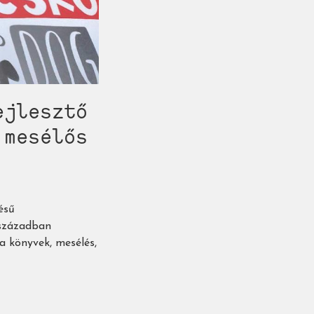
ejlesztő
 mesélős
ésű
 században
a könyvek, mesélés,