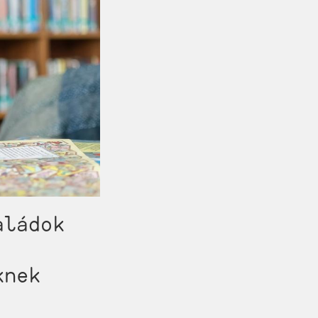
aládok
knek