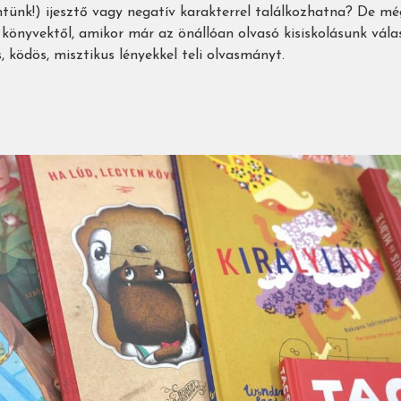
ntünk!) ijesztő vagy negatív karakterrel találkozhatna? De mé
 könyvektől, amikor már az önállóan olvasó kisiskolásunk vá
, ködös, misztikus lényekkel teli olvasmányt.
unk
(?)
,