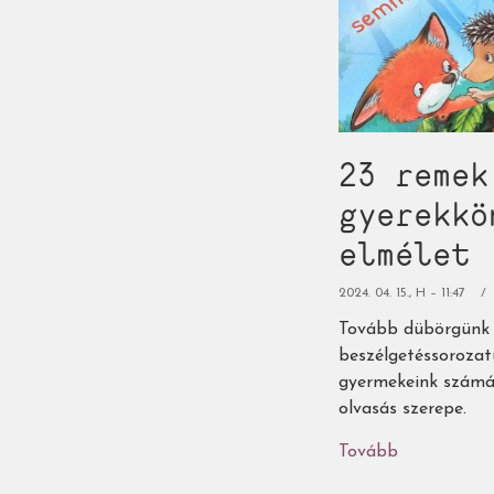
23 remek
gyerekkö
elmélet
2024. 04. 15., H – 11:47
Tovább dübörgünk a
beszélgetéssorozat
gyermekeink számár
olvasás szerepe.
Tovább
(23
remek,