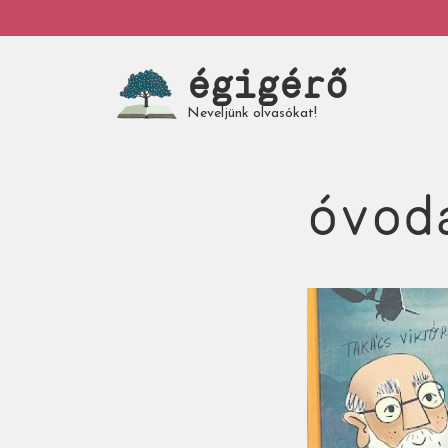
Ugrás
My
a
tartalomra
égigérő
account
Neveljünk olvasókat!
óvod