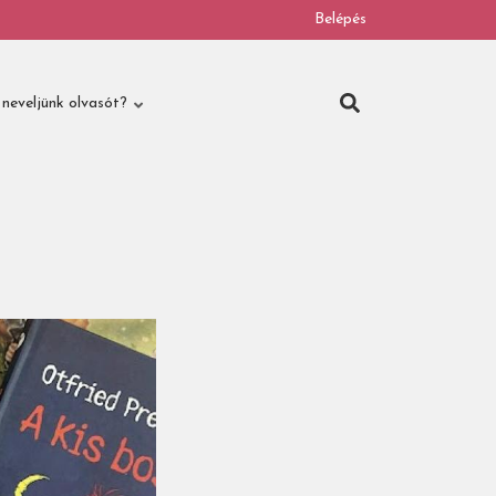
Belépés
neveljünk olvasót?