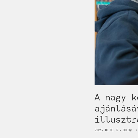
rész:
2
és
6
éves
kor
között)
A nagy k
ajánlásá
illusztr
2023. 10. 10., K – 00:09