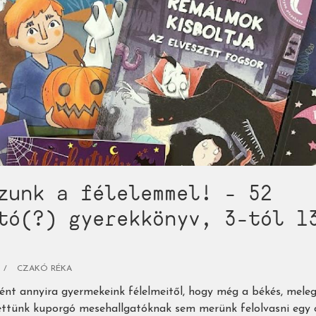
zunk a félelemmel! - 52
tó(?) gyerekkönyv, 3-tól 1
CZAKÓ RÉKA
ként annyira gyermekeink félelmeitől, hogy még a békés, mele
ttünk kuporgó mesehallgatóknak sem merünk felolvasni egy o