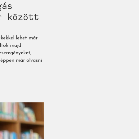
gás
r között
ekekkel lehet már
udtok majd
eseregényeket,
 éppen már olvasni