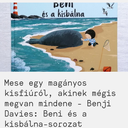
újdonságok
–
2024.
február-
március)
Mese egy magányos
kisfiúról, akinek mégis
megvan mindene - Benji
Davies: Beni és a
kisbálna-sorozat