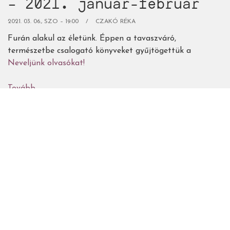
– 2021. január-február
2021. 03. 06., SZO – 19:00
CZAKÓ RÉKA
Furán alakul az életünk. Éppen a tavaszváró,
természetbe csalogató könyveket gyűjtögettük a
Neveljünk olvasókat!
Tovább
(Gyerekkönyves
újdonságok
–
2021.
január-
február)