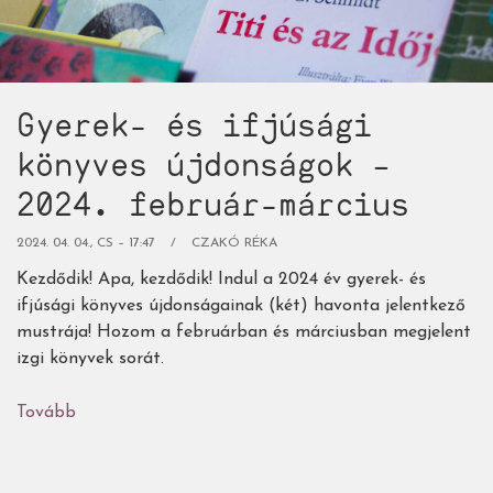
Gyerek- és ifjúsági
könyves újdonságok –
2024. február-március
2024. 04. 04., CS – 17:47
CZAKÓ RÉKA
Kezdődik! Apa, kezdődik! Indul a 2024 év gyerek- és
ifjúsági könyves újdonságainak (két) havonta jelentkező
mustrája! Hozom a februárban és márciusban megjelent
izgi könyvek sorát.
Tovább
(Gyerek-
és
ifjúsági
könyves