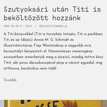
Szutyoksári után Titi is
beköltözött hozzánk
2021. 05. 07., P – 12:54
BOLDOG DANIELLA
A Titi-könyvekkel (Titi a tornyház tetején, Titi a parkban,
Titi és az Időjós) Annie M. G. Schmidt és
illusztrátortársa, Fiep Westendorp a nagyobb ovis
korosztályt kényezteti el. Háromrészes meseregény-
sorozatban ismerhetjük meg a jószívű, mindig tettre kész
Titit, aki piros daruskocsijával járja a várost egyedül, míg
otthonra, barátokra nem talál.
Tovább
(Szutyoksári
után
Titi
is
beköltözött