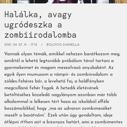
Halálka, avagy
ugródeszka a
zombiirodalomba
2021. 04. 27., K – 17:12
BOLDOG DANIELLA
Vannak olyan témák, amikkel nehezen barátkozom meg,
amiktől a lehető legtovább próbálom távol tartani a
gyermekeimet és magam meseolvasó anyukaként. Az
egyik ilyen mumusom a vámpír- és zombiirodalom: a
zöldes-fehéres bőr, a levehető fej, a holdfényben
megcsillanó fehér fogak. A hetedik életévének
betöltéséhez közeledő nagylányom azonban már több
alkalommal is lelkesen tért haza az iskolából efféle
beszámolókkal, hogy „ma az udvaron zombimeséket
mesélt a barátnőm”. Ezek után úgy gondoltam, ideje
átlépni itthon azt a bizonyos határt, ami a zombimentes