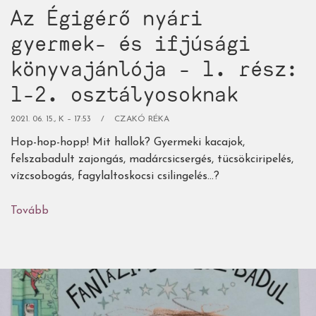
Az Égigérő nyári
gyermek- és ifjúsági
könyvajánlója - 1. rész:
1-2. osztályosoknak
2021. 06. 15., K – 17:53
CZAKÓ RÉKA
Hop-hop-hopp! Mit hallok? Gyermeki kacajok,
felszabadult zajongás, madárcsicsergés, tücsökciripelés,
vízcsobogás, fagylaltoskocsi csilingelés...?
Tovább
(Az
Égigérő
nyári
gyermek-
és
ifjúsági
könyvajánlója