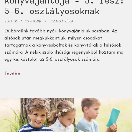
könyvajánlója - 3. rész:
5-6. osztályosoknak
2021. 06. 17., CS – 10:09
CZAKÓ RÉKA
Dübörgünk tovább nyári könyvajánlóink sorában. Az
alsósok után megkukkantjuk, milyen csodákat
tartogatnak a könyvesboltok és könyvtárak a felsősök
számára. A nekik szóló ifjúsági regényekből hoztam ma
egy kis kóstolót az 5-6. osztályosok számára.
Tovább
(Az
Égigérő
nyári
gyermek-
és
ifjúsági
könyvajánlója
-
3.