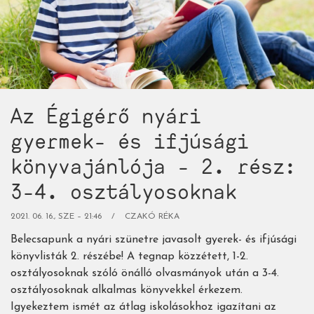
rész:
5-
6.
osztályosoknak)
Az Égigérő nyári
gyermek- és ifjúsági
könyvajánlója - 2. rész:
3-4. osztályosoknak
2021. 06. 16., SZE – 21:46
CZAKÓ RÉKA
Belecsapunk a nyári szünetre javasolt gyerek- és ifjúsági
könyvlisták 2. részébe! A tegnap közzétett, 1-2.
osztályosoknak szóló önálló olvasmányok után a 3-4.
osztályosoknak alkalmas könyvekkel érkezem.
Igyekeztem ismét az átlag iskolásokhoz igazítani az