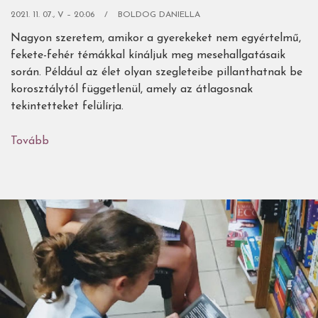
2021. 11. 07., V – 20:06
BOLDOG DANIELLA
Nagyon szeretem, amikor a gyerekeket nem egyértelmű,
fekete-fehér témákkal kínáljuk meg mesehallgatásaik
során. Például az élet olyan szegleteibe pillanthatnak be
korosztálytól függetlenül, amely az átlagosnak
tekintetteket felülírja.
Tovább
(Mese
egy
magányos
kisfiúról,
akinek
mégis
megvan
mindene
-
Benji
Davies: