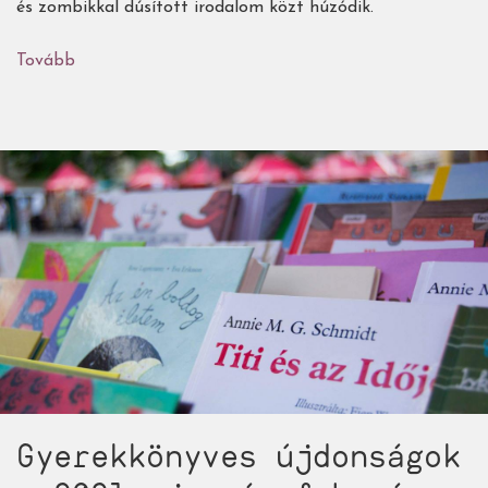
és zombikkal dúsított irodalom közt húzódik.
Tovább
(Halálka,
avagy
ugródeszka
a
zombiirodalomba)
Gyerekkönyves újdonságok