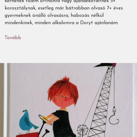
kérnének tőlem otthonra vagy ajándékötletnek 5+
korosztálynak, esetleg már bátrabban olvasó 7+ éves
gyermeknek önálló olvasásra, habozás nélkül
mindenkinek, minden alkalomra a Doryt ajánlanám.
Tovább
(Amikor
a
gyermek
csak
annyit
mond
az
orvosnak:
vau
)