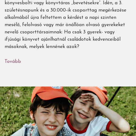
könyvesbolti vagy könyvtáras „bevetésekre”. Idén, a 3.
születésnapunk és a 30.000-ik csoporttag megérkezése
alkalmából újra feltettem a kérdést a napi szinten
mesélő, felolvasó vagy már önállóan olvasó gyerekeket
nevelő csoporttársaimnak: Ha csak 3 gyerek- vagy
ifjúsági könyvet ajánlhatnál családotok kedvenceiből
másoknak, melyek lennének azok?
Tovább
(2021-
es
gyerekkönyves
bevásárlólista
mesélő,
olvasó
családok
kedvenceiből
válogatva
)