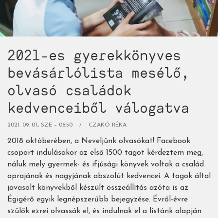
Beni
és
a
kisbálna-
2021-es gyerekkönyves
sorozat)
bevásárlólista mesélő,
olvasó családok
kedvenceiből válogatva
2021. 09. 01., SZE – 06:50
CZAKÓ RÉKA
2018 októberében, a Neveljünk olvasókat! Facebook
csoport indulásakor az első 1500 tagot kérdeztem meg,
náluk mely gyermek- és ifjúsági könyvek voltak a család
aprajának és nagyjának abszolút kedvencei. A tagok által
javasolt könyvekből készült összeállítás azóta is az
Égigérő egyik legnépszerűbb bejegyzése. Évről-évre
szülők ezrei olvassák el, és indulnak el a listánk alapján