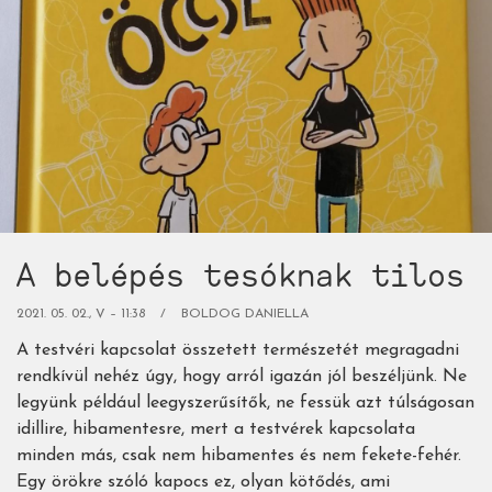
hozzánk)
A belépés tesóknak tilos
2021. 05. 02., V – 11:38
BOLDOG DANIELLA
A testvéri kapcsolat összetett természetét megragadni
rendkívül nehéz úgy, hogy arról igazán jól beszéljünk. Ne
legyünk például leegyszerűsítők, ne fessük azt túlságosan
idillire, hibamentesre, mert a testvérek kapcsolata
minden más, csak nem hibamentes és nem fekete-fehér.
Egy örökre szóló kapocs ez, olyan kötődés, ami