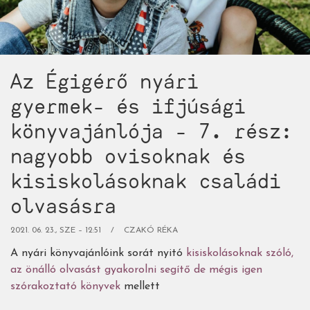
Az Égigérő nyári
gyermek- és ifjúsági
könyvajánlója - 7. rész:
nagyobb ovisoknak és
kisiskolásoknak családi
olvasásra
2021. 06. 23., SZE – 12:51
CZAKÓ RÉKA
A nyári könyvajánlóink sorát nyitó
kisiskolásoknak szóló,
az önálló olvasást gyakorolni segítő de mégis igen
szórakoztató könyvek
mellett