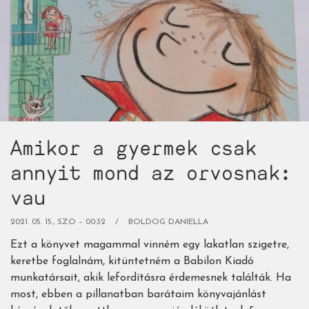
-
1.
rész:
1-
2.
osztályosoknak)
Amikor a gyermek csak
annyit mond az orvosnak:
vau
2021. 05. 15., SZO – 00:32
BOLDOG DANIELLA
Ezt a könyvet magammal vinném egy lakatlan szigetre,
keretbe foglalnám, kitüntetném a Babilon Kiadó
munkatársait, akik lefordításra érdemesnek találták. Ha
most, ebben a pillanatban barátaim könyvajánlást