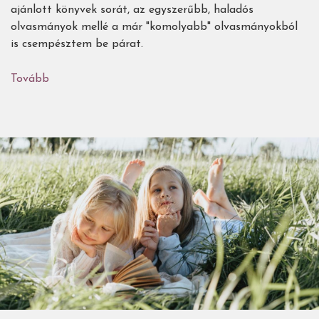
ajánlott könyvek sorát, az egyszerűbb, haladós
olvasmányok mellé a már "komolyabb" olvasmányokból
is csempésztem be párat.
Tovább
(Az
Égigérő
nyári
gyermek-
és
ifjúsági
könyvajánlója
-
2.
rész:
3-
4.
osztályosoknak)