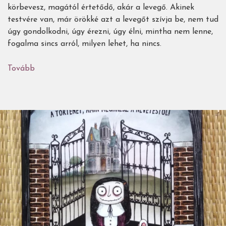
körbevesz, magától értetődő, akár a levegő. Akinek
testvére van, már örökké azt a levegőt szívja be, nem tud
úgy gondolkodni, úgy érezni, úgy élni, mintha nem lenne,
fogalma sincs arról, milyen lehet, ha nincs.
Tovább
(A
belépés
tesóknak
tilos)