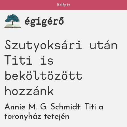
Ugrás
Belépés
My
a
égigérő
tartalomra
account
Szutyoksári után
Titi is
beköltözött
hozzánk
Annie M. G. Schmidt: Titi a
toronyház tetején