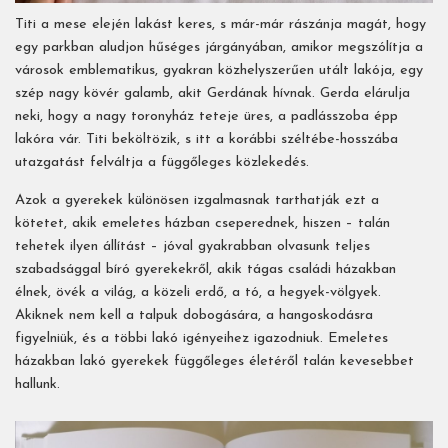
Titi a mese elején lakást keres, s már-már rászánja magát, hogy
egy parkban aludjon hűséges járgányában, amikor megszólítja a
városok emblematikus, gyakran közhelyszerűen utált lakója, egy
szép nagy kövér galamb, akit Gerdának hívnak. Gerda elárulja
neki, hogy a nagy toronyház teteje üres, a padlásszoba épp
lakóra vár. Titi beköltözik, s itt a korábbi széltébe-hosszába
utazgatást felváltja a függőleges közlekedés.
Azok a gyerekek különösen izgalmasnak tarthatják ezt a
kötetet, akik emeletes házban cseperednek, hiszen – talán
tehetek ilyen állítást – jóval gyakrabban olvasunk teljes
szabadsággal bíró gyerekekről, akik tágas családi házakban
élnek, övék a világ, a közeli erdő, a tó, a hegyek-völgyek.
Akiknek nem kell a talpuk dobogására, a hangoskodásra
figyelniük, és a többi lakó igényeihez igazodniuk. Emeletes
házakban lakó gyerekek függőleges életéről talán kevesebbet
hallunk.