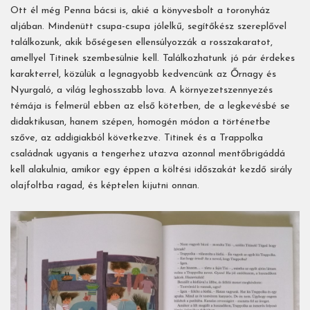
Ott él még Penna bácsi is, akié a könyvesbolt a toronyház
aljában. Mindenütt csupa-csupa jólelkű, segítőkész szereplővel
találkozunk, akik bőségesen ellensúlyozzák a rosszakaratot,
amellyel Titinek szembesülnie kell. Találkozhatunk jó pár érdekes
karakterrel, közülük a legnagyobb kedvencünk az Őrnagy és
Nyurgaló, a világ leghosszabb lova. A környezetszennyezés
témája is felmerül ebben az első kötetben, de a legkevésbé se
didaktikusan, hanem szépen, homogén módon a történetbe
szőve, az addigiakból következve. Titinek és a Trappolka
családnak ugyanis a tengerhez utazva azonnal mentőbrigáddá
kell alakulnia, amikor egy éppen a költési időszakát kezdő sirály
olajfoltba ragad, és képtelen kijutni onnan.