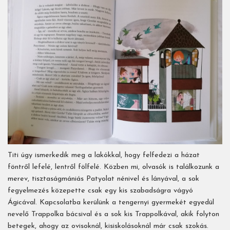
Titi úgy ismerkedik meg a lakókkal, hogy felfedezi a házat
föntről lefelé, lentről fölfelé. Közben mi, olvasók is találkozunk a
merev, tisztaságmániás Patyolat nénivel és lányával, a sok
fegyelmezés közepette csak egy kis szabadságra vágyó
Ágicával. Kapcsolatba kerülünk a tengernyi gyermekét egyedül
nevelő Trappolka bácsival és a sok kis Trappolkával, akik folyton
betegek, ahogy az ovisoknál, kisiskolásoknál már csak szokás.