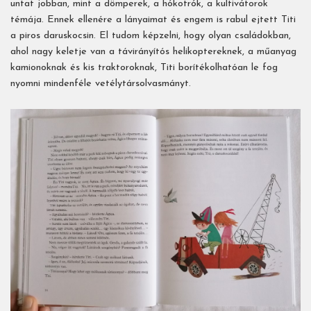
untat jobban, mint a dömperek, a hókotrók, a kultivátorok
témája. Ennek ellenére a lányaimat és engem is rabul ejtett Titi
a piros daruskocsin. El tudom képzelni, hogy olyan családokban,
ahol nagy keletje van a távirányítós helikoptereknek, a műanyag
kamionoknak és kis traktoroknak, Titi borítékolhatóan le fog
nyomni mindenféle vetélytársolvasmányt.