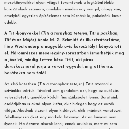
mesekönyveikkel olyan világot teremtenek a legkülönfélébb
korosztályok számára, amelyben minden úgy van jól, ahogy van,
amelyből egyetlen építőelemet sem húznánk ki, pakolnánk kicsit
odébb.
A Titi-könyvekkel (
Titi a tornyház tetején, Titi a parkban,
Titi és az Időjós
) Annie M. G. Schmidt és illusztrátortársa,
Fiep Westendorp a nagyobb ovis korosztályt kényezteti
el. Háromrészes meseregény-sorozatban ismerhetjük meg
a jószívű, mindig tettre kész Titit, aki piros
daruskocsijával járja a várost egyedül, míg otthonra,
barátokra nem talál.
Az első kötetben (
Titi a toronyház tetején
) Titit azonnal a
szívünkbe zártuk. Távolról sem gondolom azt, hogy az autózás
veleszületett, génekbe kódolt fiús szükséglet lenne. Barátaink
családjában is akad olyan kisfiú, akit hidegen hagy az autók
világa. Akadnak viszont olyan kislányok, akik imádnak vonatozni,
felvillanyozza őket egy markoló látványa. Az én lányaim nem
ilyenek. Ha őszinte akarok lenni, ennek örülök is, mert mi sem