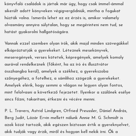
könyvfaló családok is jártak már úgy, hogy csak ímmel-ámmal
sikerült adott könyveken végigvergődniük, mintha a fogukat
húzták volna. Ismerős lehet az az érzés is, amikor valamely
olvasmány annyira súlytalan, hogy se megérinteni nem tud, se
hatást gyakorolni hallgatóságára.
Vannak ezzel szemben olyan írók, akik majd minden szövegükkel
elkápráztatják a gyerekeket. Léteznek mesekönyvek,
meseregények, verses kötetek, képregények, amelyek komoly
aurával rendelkeznek (főként, ha az író és illusztrátor
összhangba kerül), amelyek a székhez, a gyerekszoba
szőnyegéhez, a fotelhez, a sámlihoz szögezik a gyerekeket.
Amelyek elérik, hogy semmi a világon ne legyen olyan fontos,
mint felolvasni a következő fejezetet. Ilyenkor a szülőnek esélye
sincs főzni, takarítani, étkezni és vécére menni.
P. L. Travers, Astrid Lindgren, Otfried Preussler, Dániel András,
Berg Judit, Lázár Ervin mellett nálunk Annie M. G. Schmidt is
azok közé tartozik, akik egészen biztosan értik a gyereknyelvet,
akik tudják vagy érzik, miről és hogyan kell nekik írni. Ők a