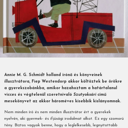
Annie M. G. Schmidt holland írónő és könyveinek
illusztrátora, Fiep Westendorp akkor költöztek be örökre
a gyerekszobánkba, amikor hazahoztam a határtalanul
vicces és végtelenül szeretnivaló
Szutyoksári
című
mesekönyvet az akkor hároméves kisebbik kislányomnak.
Nem minden író és nem minden illusztrátor ért a gyerekek
nyelvén, aki gyermek- és ifjúsági irodalmat alkot. Ez egy szomorú
tény. Biztos vagyok benne, hogy a leglelkesebb, legnyitottabb