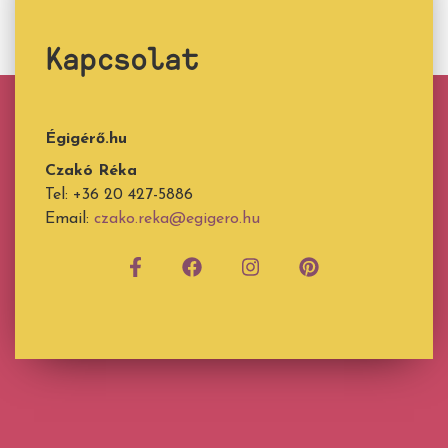
Kapcsolat
Égigérő.hu
Czakó Réka
Tel: +36 20 427-5886
Email:
czako.reka@egigero.hu