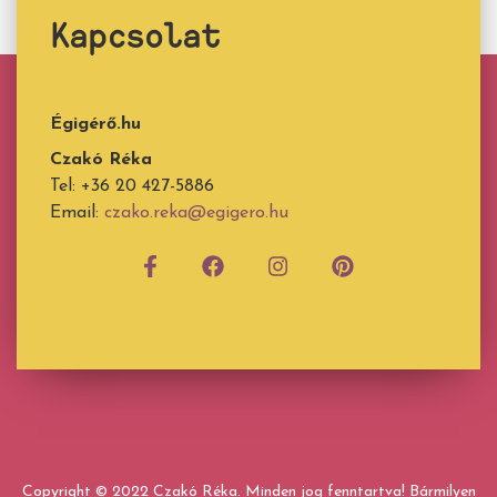
Kapcsolat
Égigérő.hu
Czakó Réka
Tel: +36 20 427-5886
Email:
czako.reka@egigero.hu
Copyright © 2022 Czakó Réka. Minden jog fenntartva! Bármilyen