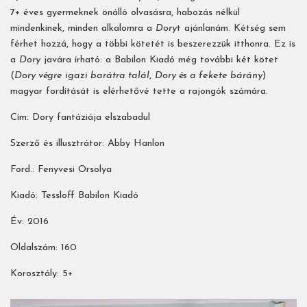
7+ éves gyermeknek önálló olvasásra, habozás nélkül
mindenkinek, minden alkalomra a
Dory
t ajánlanám. Kétség sem
férhet hozzá, hogy a többi kötetét is beszerezzük itthonra. Ez is
a
Dory
javára írható: a Babilon Kiadó még további két kötet
(
Dory végre igazi barátra talál
,
Dory és a fekete bárány
)
magyar fordítását is elérhetővé tette a rajongók számára.
Cím: Dory fantáziája elszabadul
Szerző és illusztrátor: Abby Hanlon
Ford.: Fenyvesi Orsolya
Kiadó: Tessloff Babilon Kiadó
Év: 2016
Oldalszám: 160
Korosztály: 5+