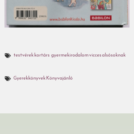
testvérek
kortárs gyermekirodalom
vicces
alsósoknak
Gyerekkönyvek
Könyvajánló