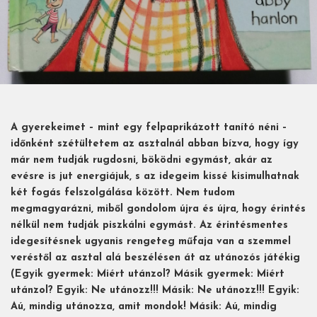
A gyerekeimet – mint egy felpaprikázott tanító néni –
időnként szétültetem az asztalnál abban bízva, hogy így
már nem tudják rugdosni, böködni egymást, akár az
evésre is jut energiájuk, s az idegeim kissé kisimulhatnak
két fogás felszolgálása között. Nem tudom
megmagyarázni, miből gondolom újra és újra, hogy érintés
nélkül nem tudják piszkálni egymást. Az érintésmentes
idegesítésnek ugyanis rengeteg műfaja van a szemmel
veréstől az asztal alá beszélésen át az utánozós játékig
(Egyik gyermek: Miért utánzol? Másik gyermek: Miért
utánzol? Egyik: Ne utánozz!!! Másik: Ne utánozz!!! Egyik:
Aú, mindig utánozza, amit mondok! Másik: Aú, mindig