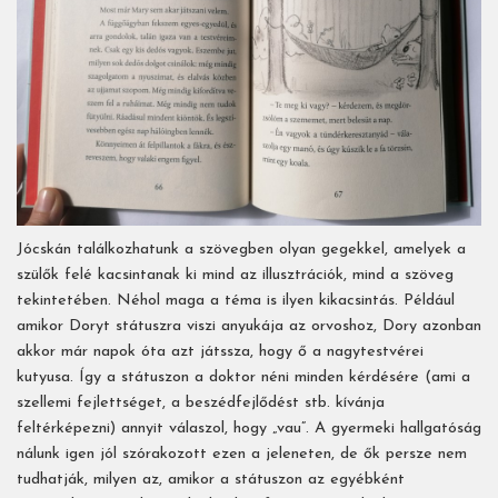
Jócskán találkozhatunk a szövegben olyan gegekkel, amelyek a
szülők felé kacsintanak ki mind az illusztrációk, mind a szöveg
tekintetében. Néhol maga a téma is ilyen kikacsintás. Például
amikor Doryt státuszra viszi anyukája az orvoshoz, Dory azonban
akkor már napok óta azt játssza, hogy ő a nagytestvérei
kutyusa. Így a státuszon a doktor néni minden kérdésére (ami a
szellemi fejlettséget, a beszédfejlődést stb. kívánja
feltérképezni) annyit válaszol, hogy „vau”. A gyermeki hallgatóság
nálunk igen jól szórakozott ezen a jeleneten, de ők persze nem
tudhatják, milyen az, amikor a státuszon az egyébként