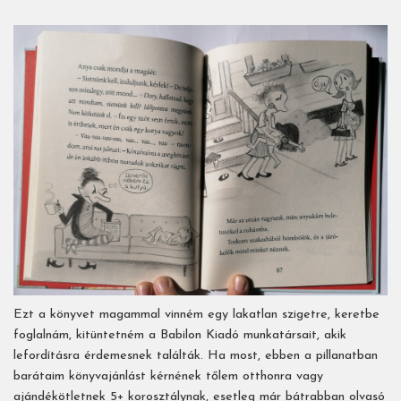
Ezt a könyvet magammal vinném egy lakatlan szigetre, keretbe
foglalnám, kitüntetném a Babilon Kiadó munkatársait, akik
lefordításra érdemesnek találták. Ha most, ebben a pillanatban
barátaim könyvajánlást kérnének tőlem otthonra vagy
ajándékötletnek 5+ korosztálynak, esetleg már bátrabban olvasó