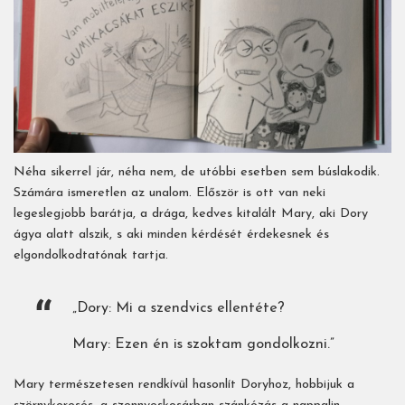
Néha sikerrel jár, néha nem, de utóbbi esetben sem búslakodik.
Számára ismeretlen az unalom. Először is ott van neki
legeslegjobb barátja, a drága, kedves kitalált Mary, aki Dory
ágya alatt alszik, s aki minden kérdését érdekesnek és
elgondolkodtatónak tartja.
„Dory: Mi a szendvics ellentéte?
Mary: Ezen én is szoktam gondolkozni.”
Mary természetesen rendkívül hasonlít Doryhoz, hobbijuk a