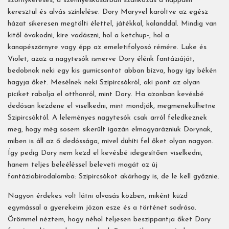
szörnykeresés, a szennyeskosárban szánkózás a nappalin
keresztül és alvás színlelése. Dory Maryvel karöltve az egész
házat sikeresen megtölti élettel, játékkal, kalanddal. Mindig van
kitől óvakodni, kire vadászni, hol a ketchup-, hol a
kanapészörnyre vagy épp az emeletifolyosó rémére. Luke és
Violet, azaz a nagytesók ismerve Dory élénk fantáziáját,
bedobnak neki egy kis gumicsontot abban bízva, hogy így békén
hagyja őket. Mesélnek neki Szipircsókról, aki pont az olyan
piciket rabolja el otthonról, mint Dory. Ha azonban kevésbé
dedósan kezdene el viselkedni, mint mondják, megmenekülhetne
Szipircsóktól. A leleményes nagytesók csak arról feledkeznek
meg, hogy még sosem sikerült igazán elmagyarázniuk Dorynak,
miben is áll az ő dedóssága, mivel dühíti fel őket olyan nagyon.
Így pedig Dory nem kezd el kevésbé idegesítően viselkedni,
hanem teljes beleéléssel beleveti magát az új
fantáziabirodalomba: Szipircsókot akárhogy is, de le kell győznie.
Nagyon érdekes volt látni olvasás közben, miként küzd
egymással a gyerekeim józan esze és a történet sodrása.
Örömmel néztem, hogy néhol teljesen beszippantja őket Dory