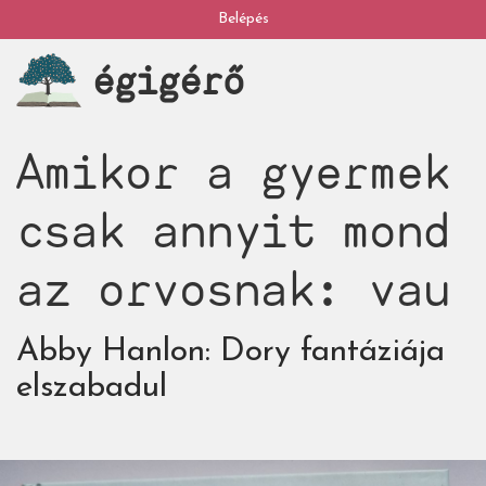
Ugrás
Belépés
My
a
égigérő
tartalomra
account
Amikor a gyermek
csak annyit mond
az orvosnak: vau
Abby Hanlon: Dory fantáziája
elszabadul