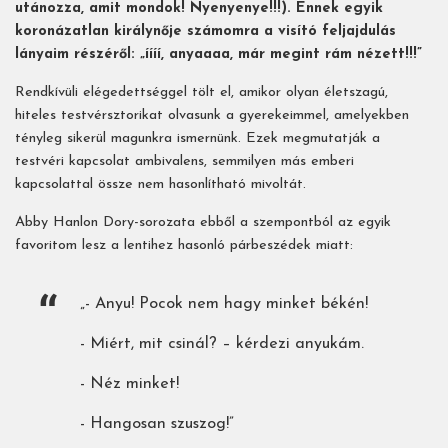
utánozza, amit mondok! Nyenyenye!!!). Ennek egyik
koronázatlan királynője számomra a visító feljajdulás
lányaim részéről: „íííí, anyaaaa, már megint rám nézett!!!”
Rendkívüli elégedettséggel tölt el, amikor olyan életszagú,
hiteles testvérsztorikat olvasunk a gyerekeimmel, amelyekben
tényleg sikerül magunkra ismernünk. Ezek megmutatják a
testvéri kapcsolat ambivalens, semmilyen más emberi
kapcsolattal össze nem hasonlítható mivoltát.
Abby Hanlon Dory-sorozata ebből a szempontból az egyik
favoritom lesz a lentihez hasonló párbeszédek miatt:
„- Anyu! Pocok nem hagy minket békén!
- Miért, mit csinál? – kérdezi anyukám.
- Néz minket!
- Hangosan szuszog!”