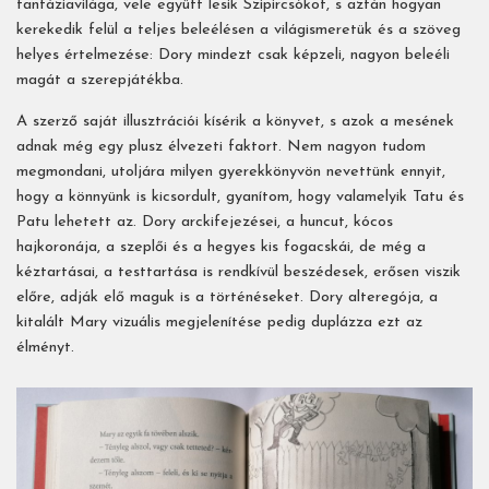
fantáziavilága, vele együtt lesik Szipircsókot, s aztán hogyan
kerekedik felül a teljes beleélésen a világismeretük és a szöveg
helyes értelmezése: Dory mindezt csak képzeli, nagyon beleéli
magát a szerepjátékba.
A szerző saját illusztrációi kísérik a könyvet, s azok a mesének
adnak még egy plusz élvezeti faktort. Nem nagyon tudom
megmondani, utoljára milyen gyerekkönyvön nevettünk ennyit,
hogy a könnyünk is kicsordult, gyanítom, hogy valamelyik Tatu és
Patu lehetett az. Dory arckifejezései, a huncut, kócos
hajkoronája, a szeplői és a hegyes kis fogacskái, de még a
kéztartásai, a testtartása is rendkívül beszédesek, erősen viszik
előre, adják elő maguk is a történéseket. Dory alteregója, a
kitalált Mary vizuális megjelenítése pedig duplázza ezt az
élményt.