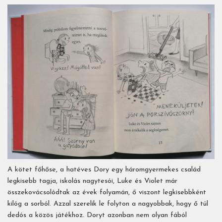
A kötet főhőse, a hatéves Dory egy háromgyermekes család
legkisebb tagja, iskolás nagytesói, Luke és Violet már
összekovácsolódtak az évek folyamán, ő viszont legkisebbként
kilóg a sorból. Azzal szerelik le folyton a nagyobbak, hogy ő túl
dedós a közös játékhoz. Doryt azonban nem olyan fából