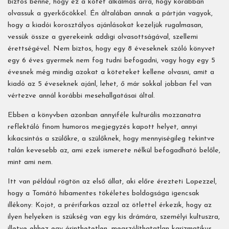
biztos benne, hogy ez a kötet alkalmas arra, hogy korábban
olvassuk a gyerkőcökkel. Én általában annak a pártján vagyok,
hogy a kiadói korosztályos ajánlásokat kezeljük rugalmasan,
vessük össze a gyerekeink addigi olvasottságával, szellemi
érettségével. Nem biztos, hogy egy 8 éveseknek szóló könyvet
egy 6 éves gyermek nem fog tudni befogadni, vagy hogy egy 5
évesnek még mindig azokat a köteteket kellene olvasni, amit a
kiadó az 5 éveseknek ajánl, lehet, ő már sokkal jobban fel van
vértezve annál korábbi mesehallgatásai által.
Ebben a könyvben azonban annyiféle kulturális mozzanatra
reflektáló finom humoros megjegyzés kapott helyet, annyi
kikacsintás a szülőkre, a szülőknek, hogy mennyiségileg tekintve
talán kevesebb az, ami ezek ismerete nélkül befogadható belőle,
mint ami nem.
Itt van például rögtön az első állat, aki előre érezteti Lopezzel,
hogy a Tomátó hibamentes tökéletes boldogsága igencsak
illékony: Kojot, a prérifarkas azzal az ötlettel érkezik, hogy az
ilyen helyeken is szükség van egy kis drámára, személyi kultuszra,
illetve ehhez egy érinthetetlen, megszólíthatatlan karizmatikus