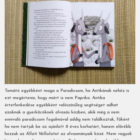
Tomátó egyébként maga a Paradicsom, ha Antikának nehéz is
ezt megértenie, hogy miért is nem Paprika. Antika
értetlenkedése egyébként valószínűleg segítséget adhat
azoknak a gyerkőcöknek olvasás közben, akik még a nem
ennivaló paradicsom fogalmával addig nem találkoztak, főként
ha nem tartjuk be az ajánlott 8 éves korhatárt, hanem előrébb
hozzuk az
Állati Vállalat
ot az olvasmányaik közé. Nem vagyok