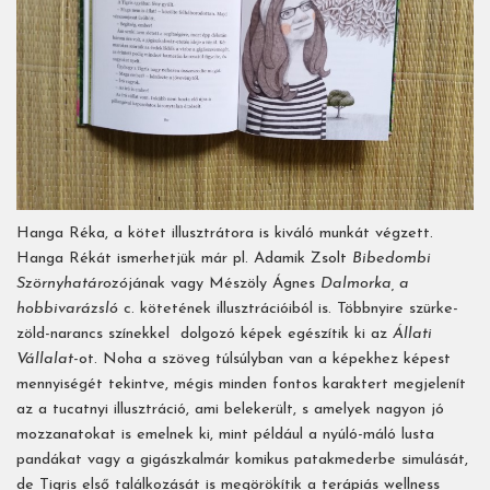
Hanga Réka, a kötet illusztrátora is kiváló munkát végzett.
Hanga Rékát ismerhetjük már pl. Adamik Zsolt
Bibedombi
Szörnyhatározó
jának vagy Mészöly Ágnes
Dalmorka, a
hobbivarázsló
c. kötetének illusztrációiból is. Többnyire szürke-
zöld-narancs színekkel dolgozó képek egészítik ki az
Állati
Vállalat
-ot. Noha a szöveg túlsúlyban van a képekhez képest
mennyiségét tekintve, mégis minden fontos karaktert megjelenít
az a tucatnyi illusztráció, ami belekerült, s amelyek nagyon jó
mozzanatokat is emelnek ki, mint például a nyúló-máló lusta
pandákat vagy a gigászkalmár komikus patakmederbe simulását,
de Tigris első találkozását is megörökítik a terápiás wellness