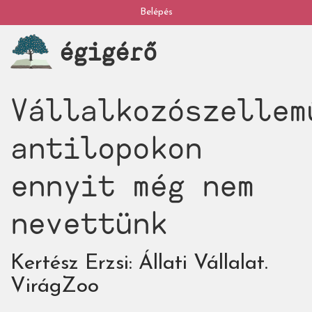
Ugrás
Belépés
My
a
égigérő
tartalomra
account
Vállalkozószellem
antilopokon
ennyit még nem
nevettünk
Kertész Erzsi: Állati Vállalat.
VirágZoo