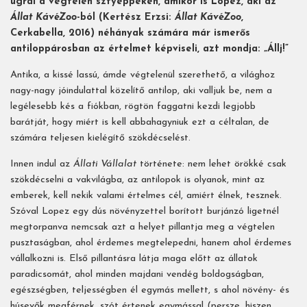
ugrál a végtelen sztyeppéken, amikor is Lopez, aki az
Állat KávéZoo
-ból (Kertész Erzsi:
Állat KávéZoo
,
Cerkabella, 2016) néhányak számára már ismerős
antiloppárosban az értelmet képviseli, azt mondja: „Állj!”
Antika, a kissé lassú, ámde végtelenül szerethető, a világhoz
nagy-nagy jóindulattal közelítő antilop, aki valljuk be, nem a
legélesebb kés a fiókban, rögtön faggatni kezdi legjobb
barátját, hogy miért is kell abbahagyniuk ezt a céltalan, de
számára teljesen kielégítő szökdécselést.
Innen indul az
Állati Vállalat
története: nem lehet örökké csak
szökdécselni a vakvilágba, az antilopok is olyanok, mint az
emberek, kell nekik valami értelmes cél, amiért élnek, tesznek.
Szóval Lopez egy dús növényzettel borított burjánzó ligetnél
megtorpanva nemcsak azt a helyet pillantja meg a végtelen
pusztaságban, ahol érdemes megtelepedni, hanem ahol érdemes
vállalkozni is. Első pillantásra látja maga előtt az állatok
paradicsomát, ahol minden majdani vendég boldogságban,
egészségben, teljességben él egymás mellett, s ahol növény- és
húsevők megférnek, szót értenek egymással (persze, hiszen