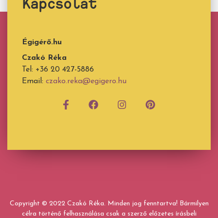
Kapcsolat
Égigérő.hu
Czakó Réka
Tel: +36 20 427-5886
Email:
czako.reka@egigero.hu
Copyright © 2022 Czakó Réka. Minden jog fenntartva! Bármilyen
célra történő felhasználása csak a szerző előzetes írásbeli