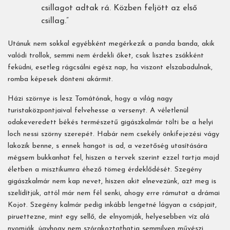
csillagot adtak rá. Közben feljött az első
csillag.”
Utánuk nem sokkal egyébként megérkezik a panda banda, akik
valódi trollok, semmi nem érdekli őket, csak lisztes zsákként
feküdni, esetleg rágcsálni egész nap, ha viszont elszabadulnak,
romba képesek dönteni akármit.
Házi szörnye is lesz Tomátónak, hogy a világ nagy
turistaközpontjaival felvehesse a versenyt. A véletlenül
odakeveredett békés természetű gigászkalmár tölti be a helyi
loch nessi szörny szerepét. Habár nem csekély önkifejezési vágy
lakozik benne, s ennek hangot is ad, a vezetőség utasítására
mégsem bukkanhat fel, hiszen a tervek szerint ezzel tartja majd
életben a misztikumra éhező tömeg érdeklődését. Szegény
gigászkalmár nem kap nevet, hiszen akit elnevezünk, azt meg is
szelídítjük, attól már nem fél senki, ahogy erre rámutat a drámai
Kojot. Szegény kalmár pedig inkább lengetné lágyan a csápjait,
piruettezne, mint egy sellő, de elnyomják, helyesebben víz alá
nyomják, úgyhogy nem szórakoztathatja semmilyen művészi