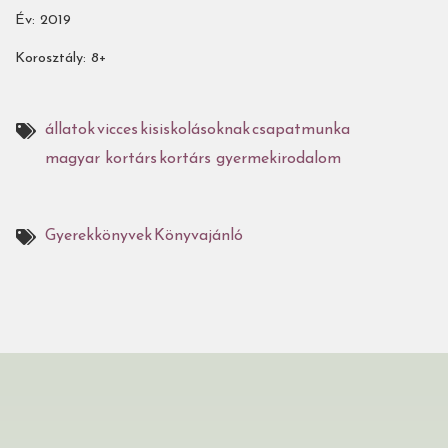
Év: 2019
Korosztály: 8+
állatok
vicces
kisiskolásoknak
csapatmunka
magyar kortárs
kortárs gyermekirodalom
Gyerekkönyvek
Könyvajánló