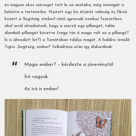
és nagyon okos szöveget tett le az asztalra, még önmagát is
beleírta a történetbe. Nyitott egy kis átjárót valóság és fikció
között a
Segítség, ember
! című igencsak ironikus fejezetben,
ahol arról olvashatunk, hogy a szerző egy pillangót, talán
álombéli pillangót követve (vagy tán ő maga volt az a pillangó?
ki is álmodott kit?) a Tomátóban találja magát. A halálra rémülő
Tigris „Segítség, ember!” felkiáltása után így diskurálnak:
Maga ember? – kérdezte a jövevénytől.
Író vagyok.
Az író is ember!