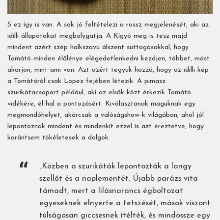
S ez így is van. A sok jó feltételezi a rossz megjelenését, aki az
idilli állapotokat megbolygatja. A Kígyó meg is tesz majd
mindent azért szép halkszavú álszent suttogásokkal, hogy
Tomátó minden élőlénye elégedetlenkedni kezdjen, többet, mást
akarjon, mint ami van. Azt azért tegyük hozzá, hogy az idilli kép
a Tomátóról csak Lopez fejében létezik. A pimasz
szurikátacsoport például, aki az elsők közt érkezik Tomátó
vidékére, él-hal a pontozásért. Kiválasztanak maguknak egy
megmondóhelyet, akárcsak a valóságshow-k világában, ahol jól
lepontoznak mindent és mindenkit ezzel is azt éreztetve, hogy
korántsem tökéletesek a dolgok.
„Közben a szurikáták lepontozták a langy
szellőt és a naplementét. Újabb parázs vita
támadt, mert a lilásnarancs égboltozat
egyeseknek elnyerte a tetszését, mások viszont
túlságosan giccsesnek ítélték, és mindössze egy