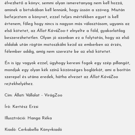
élvezhető a könyv, semmi olyan ismeretanyag nem kell hozzá,
aminek a birtokában kell lennünk, hogy üssön a szöveg. Miután
befejeztem a könyvet, ezzel teljes mértékben egyet is kell
értenem, főleg hogy nincs is nagyon más választásom, ugyanis az
első kötetet, az
Állat KávéZoo
-t elnyelte a föld, gyakorlatilag
beszerezhetetlen. Olyan jó azonban ez a folytatás, hogy az első
oldalak után rögtön motoszkálni kezd az emberben az érzés,
félember addig, amíg nem szerezte be az első kötetet.
Én is így vagyok ezzel, úgyhogy keresni fogok egy szép pillangót,
mondjuk egy olyan kék színű közönséges boglárkát, ami a borítón
szerepel és utána eredek, hátha elvezet az
Állat KávéZoo
rejtekhelyéhez.
Cím: Állati Vállalat - VirágZoo
Író:
Kertész Erzsi
Illusztráció: Hanga Réka
Kiadó:
Cerkabella Könyvkiadó