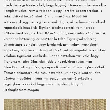
mindenki vegetáriánus kell, hogy legyen). Hamarosan készen áll a
komplett üzleti terv a fejében, s egy-kettőre beosztottakat is
talál, akikkel hozzá lehet látni a munkához. Mögöttük
settenkedik ugyanis régi ismerősük, Tigris, aki valamiért rendkívül
ragaszkodik hozzájuk. Egykori alkalmazottjuk volt, korábbi
vállalkozásukban, az Állat KávéZoo-ban, ami csúfos véget ért. A
korábban biztonsági őr posztot betöltő Tigris gyakorlatilag
ultimátumot ad nekik: vagy kitalálnak neki valami munkakört,
vagy kénytelen lesz a dzsungel törvényeinek engedelmeskedni és
valóban tigrisként viselkedni. Lopez tisztában van vele, hogy
Tigris az a fajta állat, akit jobb a közelükben tudni, mint
állandóan rettegni tőle, így újra alkalmazza: ő lesz a jövendőbeli
Tomátó animátora. Ha csak eszembe jut, hogy a kontár költői
vénával megáldott Tigris mit össze nem animátorkodik a
regényben, abba kell hagynom a gépelést, hogy jól
kiröhöghessem magam.