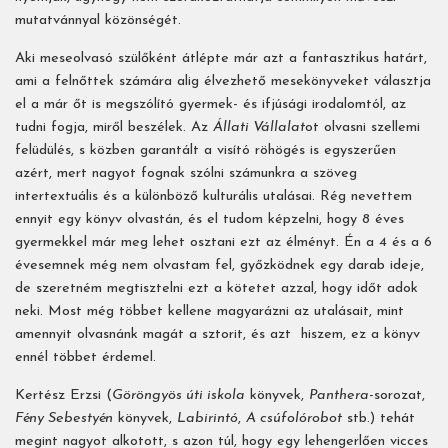
mutatvánnyal közönségét.
Aki meseolvasó szülőként átlépte már azt a fantasztikus határt,
ami a felnőttek számára alig élvezhető mesekönyveket választja
el a már őt is megszólító gyermek- és ifjúsági irodalomtól, az
tudni fogja, miről beszélek. Az
Állati Vállalat
ot olvasni szellemi
felüdülés, s közben garantált a visító röhögés is egyszerűen
azért, mert nagyot fognak szólni számunkra a szöveg
intertextuális és a különböző kulturális utalásai. Rég nevettem
ennyit egy könyv olvastán, és el tudom képzelni, hogy 8 éves
gyermekkel már meg lehet osztani ezt az élményt. Én a 4 és a 6
évesemnek még nem olvastam fel, győzködnek egy darab ideje,
de szeretném megtisztelni ezt a kötetet azzal, hogy időt adok
neki. Most még többet kellene magyarázni az utalásait, mint
amennyit olvasnánk magát a sztorit, és azt hiszem, ez a könyv
ennél többet érdemel.
Kertész Erzsi (
Göröngyös úti iskola
könyvek,
Panthera
-sorozat,
Fény Sebestyén
könyvek,
Labirintó
,
A csúfolórobot
stb.) tehát
megint nagyot alkotott, s azon túl, hogy egy lehengerlően vicces