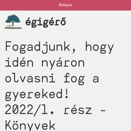
Ugrás
Belépés
My
a
égigérő
tartalomra
account
Fogadjunk, hogy
idén nyáron
olvasni fog a
gyereked!
2022/1. rész -
Könyvek