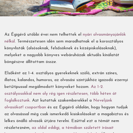
Az Égigérő utóbbi évei nem telhettek el
nyári olvasmányajánlók
nélkül
. Természetesen idén sem maradhatnak el a korosztályos
könyvlisták (alsósoknak, felsősöknek és középiskolásoknak),
melyeket a nagyobb könyves webáruházak aktuális kínálatát
böngészve állítottam össze.
Elsőként az 1-4. osztályos gyerekeknek szóló, extrán színes,
illatos, kalandos, humoros, az olvasási szintjükhöz igazodó ezernyi
betűtípussal megálmodott könyveket hozom.
Az 1-2.
osztályosokkal nem oly rég igen részletesen, több héten át
foglalkoztunk
. Azt kutattuk szakemberekkel a
Neveljünk
olvasókat! csoportban
és az Égigérő oldalán, hogy hogyan tudjuk
az olvasással még csak ismerkedő kisiskolásokat a magabiztos és
lelkes önálló olvasók útjára terelni. Ezúttal ezt a témát nem
részletezném,
az oldal eddigi, a témában született írásait