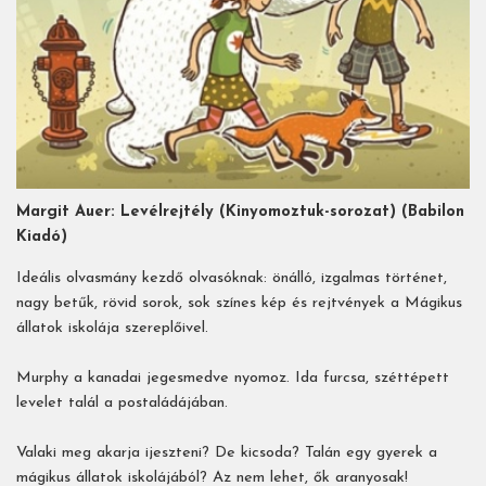
Margit Auer: Levélrejtély (Kinyomoztuk-sorozat) (Babilon
Kiadó)
Ideális olvasmány kezdő olvasóknak: önálló, izgalmas történet,
nagy betűk, rövid sorok, sok színes kép és rejtvények a Mágikus
állatok iskolája szereplőivel.
Murphy a kanadai jegesmedve nyomoz. Ida furcsa, széttépett
levelet talál a postaládájában.
Valaki meg akarja ijeszteni? De kicsoda? Talán egy gyerek a
mágikus állatok iskolájából? Az nem lehet, ők aranyosak!