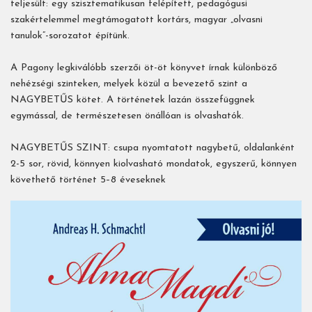
teljesült: egy szisztematikusan felépített, pedagógusi
szakértelemmel megtámogatott kortárs, magyar „olvasni
tanulok”-sorozatot építünk.
A Pagony legkiválóbb szerzői öt-öt könyvet írnak különböző
nehézségi szinteken, melyek közül a bevezető szint a
NAGYBETŰS kötet. A történetek lazán összefüggnek
egymással, de természetesen önállóan is olvashatók.
NAGYBETŰS SZINT: csupa nyomtatott nagybetű, oldalanként
2-5 sor, rövid, könnyen kiolvasható mondatok, egyszerű, könnyen
követhető történet 5–8 éveseknek