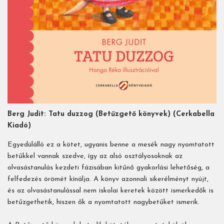
Berg Judit: Tatu duzzog (Betűzgető könyvek) (Cerkabella
Kiadó)
Egyedülálló ez a kötet, ugyanis benne a mesék nagy nyomtatott
betűkkel vannak szedve, így az alsó osztályosoknak az
olvasástanulás kezdeti fázisában kitűnő gyakorlási lehetőség, a
felfedezés örömét kínálja. A könyv azonnali sikerélményt nyújt,
és az olvasástanulással nem iskolai keretek között ismerkedők is
betűzgethetik, hiszen ők a nyomtatott nagybetűket ismerik.