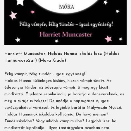
Hanriett Muncaster: Holdas Hanna iskolás lesz (Holdas
Hanna-sorozat) (Móra Kiadó)
Félig vámpír, félig tündér – igazi egyéniség!
Holdas Hanna különleges kislány, hiszen vámpírtündér. Az
édesanyja tündér, az édesapja vámpír, ő meg egy kicsit
mindkettő. Éjjelente repülni indul, jó barátja a denevéreknek, és
még a tütüje is fekete! De imádja a napsugarat is, igazi
varázspálcával varázsol, és legjobb barátja Mályvaszín Nyuszi.
Holdas Hannának iskolába kell járnia. De hová menjen?
Tündériskolába? Vagy inkább vámpírsuliba? Legjobb lesz, ha
mindkettőt kipróbálja… Ilyen tantárgyakra azonban nem