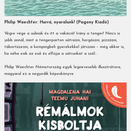
Philip Waechter: Hurrá, nyaralunk! (Pagony Kiadó)
Végre vége a sulinak és itt a vakáció! Irány a tenger! Nincs is
jobb annál, mint a tengerparton sátrazni, horgászni, pizzázni,
tábortüzezni, a kempingbeli gyerekekkel játszani – még akkor is,
ha néha esik az eső és elfújja a sátrunkat a szél…
Philip Waechter Németország egyik legnevesebb illusztrátora,
magyarul ez a negyedik képeskönyve.