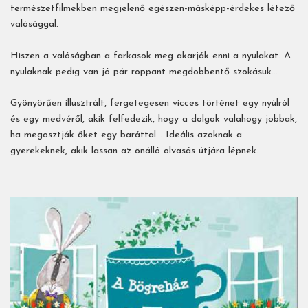
természetfilmekben megjelenő egészen-másképp-érdekes létező
valósággal.
Hiszen a valóságban a farkasok meg akarják enni a nyulakat. A
nyulaknak pedig van jó pár roppant megdöbbentő szokásuk…
Gyönyörűen illusztrált, fergetegesen vicces történet egy nyúlról
és egy medvéről, akik felfedezik, hogy a dolgok valahogy jobbak,
ha megosztják őket egy baráttal… Ideális azoknak a
gyerekeknek, akik lassan az önálló olvasás útjára lépnek.