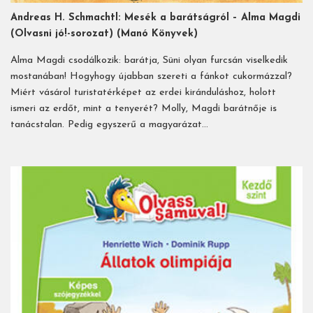
Andreas H. Schmachtl: Mesék a barátságról – Alma Magdi
(Olvasni jó!-sorozat) (Manó Könyvek)
Alma Magdi csodálkozik: barátja, Süni olyan furcsán viselkedik
mostanában! Hogyhogy újabban szereti a fánkot cukormázzal?
Miért vásárol turistatérképet az erdei kiránduláshoz, holott
ismeri az erdőt, mint a tenyerét? Molly, Magdi barátnője is
tanácstalan. Pedig egyszerű a magyarázat…