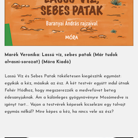
Marék Veronika: Lassú víz, sebes patak (Már tudok
olvasni-sorozat) (Móra Kiadó)
Lassú Víz és Sebes Patak tökéletesen kiegészítik egymást:
egyikük a kéz, másikuk az ész. A két testvér együtt indul útnak
Fehér Hódhoz, hogy megszerezzék a medvefüvet beteg
édesanyjuknak. Ám a különleges gyógynövényre Mosómedve is
igényt tart… Vajon a testvérek képesek kicselezni egy tolvajt
egymás nélkül? Mire képes a kéz, ha nincs vele az ész?