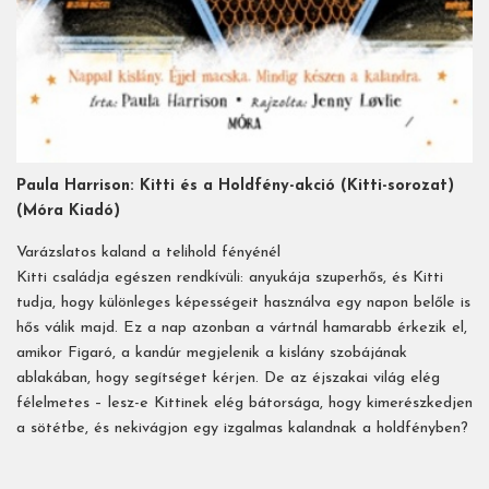
Paula Harrison: Kitti és a Holdfény-akció (Kitti-sorozat)
(Móra Kiadó)
Varázslatos kaland a telihold fényénél
Kitti családja egészen rendkívüli: anyukája szuperhős, és Kitti
tudja, hogy különleges képességeit használva egy napon belőle is
hős válik majd. Ez a nap azonban a vártnál hamarabb érkezik el,
amikor Figaró, a kandúr megjelenik a kislány szobájának
ablakában, hogy segítséget kérjen. De az éjszakai világ elég
félelmetes – lesz-e Kittinek elég bátorsága, hogy kimerészkedjen
a sötétbe, és nekivágjon egy izgalmas kalandnak a holdfényben?