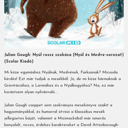
Julian Gough: Nyúl rossz szokása (Nyúl és Medve-sorozat)
(Scolar Kiadó)
Mi köze egymáshoz Nyúlnak, Medvének, Farkasnak? Micsoda
kérdés! Ezt már tudjuk a mesékből. Jó, de mi köze hármuknak a
Gravitációhoz, a Lavinához és a Nyúlbogyóhoz? Na, ez már
korántsem olyan nyilvánvaló…
Julian Gough cseppet sem szokványos mesekönyve szakít a
hagyományokkal, és humorral ötvözi a klasszikus mesék
jellegzetes báját, valamint a Micimackóból már ismerős
bonyolult, vicces, érdekes karaktereket a David Attenborough-