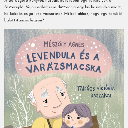
A Betűzgető könyvek hatodik kötetében egy tatukölyök a
főszereplő. Vajon érdemes-e duzzognia egy kis házimunka miatt,
ha kakaós csiga lesz vacsorára? Mi kell ahhoz, hogy egy tatuból
balett-táncos legyen?