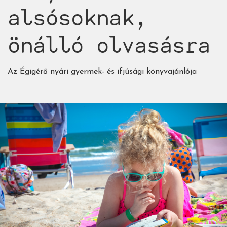
alsósoknak,
önálló olvasásra
Az Égigérő nyári gyermek- és ifjúsági könyvajánlója