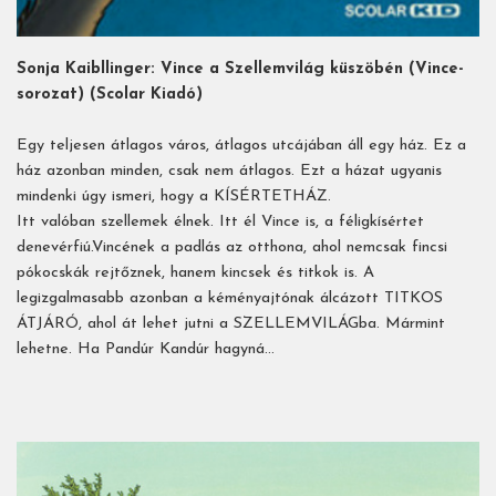
Sonja Kaibllinger: Vince a Szellemvilág küszöbén (Vince-
sorozat) (Scolar Kiadó)
Egy teljesen átlagos város, átlagos utcájában áll egy ház. Ez a
ház azonban minden, csak nem átlagos. Ezt a házat ugyanis
mindenki úgy ismeri, hogy a KÍSÉRTETHÁZ.
Itt valóban szellemek élnek. Itt él Vince is, a féligkísértet
denevérfiú.Vincének a padlás az otthona, ahol nemcsak fincsi
pókocskák rejtőznek, hanem kincsek és titkok is. A
legizgalmasabb azonban a kéményajtónak álcázott TITKOS
ÁTJÁRÓ, ahol át lehet jutni a SZELLEMVILÁGba. Mármint
lehetne. Ha Pandúr Kandúr hagyná…