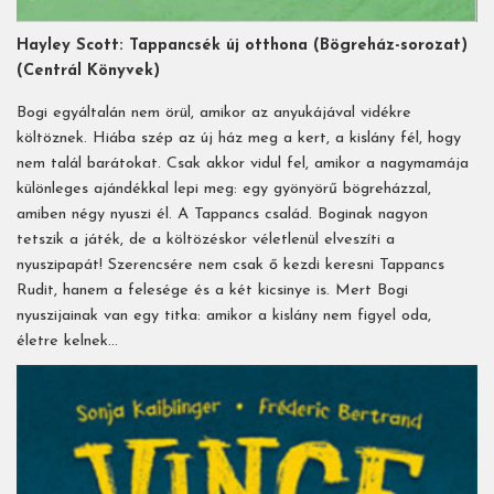
Hayley Scott: Tappancsék új otthona (Bögreház-sorozat)
(Centrál Könyvek)
Bogi egyáltalán nem örül, amikor az anyukájával vidékre
költöznek. Hiába szép az új ház meg a kert, a kislány fél, hogy
nem talál barátokat. Csak akkor vidul fel, amikor a nagymamája
különleges ajándékkal lepi meg: egy gyönyörű bögreházzal,
amiben négy nyuszi él. A Tappancs család. Boginak nagyon
tetszik a játék, de a költözéskor véletlenül elveszíti a
nyuszipapát! Szerencsére nem csak ő kezdi keresni Tappancs
Rudit, hanem a felesége és a két kicsinye is. Mert Bogi
nyuszijainak van egy titka: amikor a kislány nem figyel oda,
életre kelnek…