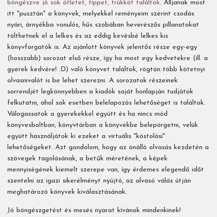
böngészve jó sok ötletet, tippet, trükköt találtok
. Álljanak most
itt "pusztán" a könyvek, melyekkel reményeim szerint csodás
nyári, árnyékba vonulós, hűs szobában heverészős pillanatokat
tölthetnek el a lelkes és az eddig kevésbé lelkes kis
könyvforgatók is. Az ajánlott könyvek jelentős része egy-egy
(hosszabb) sorozat első része, így ha most egy kedvetekre (ill. a
gyerek kedvére! :D) való könyvet találtok, rögtön több kötetnyi
olvasnivalót is be lehet szerezni. A sorozatok részeinek
sorrendjét legkönnyebben a kiadók saját honlapján tudjátok
felkutatni, ahol sok esetben belelapozós lehetőséget is találtok.
Válogassatok a gyerekekkel együtt és ha nincs mód
könyvesboltban, könyvtárban a könyvekbe belepörgetni, velük
együtt használjátok ki ezeket a virtuális "kóstolási"
lehetőségeket. Azt gondolom, hogy az önálló olvasás kezdetén a
szövegek tagolásának, a betűk méretének, a képek
mennyiségének kiemelt szerepe van, így érdemes elegendő időt
szentelni az igazi sikerélményt nyújtó, az olvasó válás útján
meghatározó könyvek kiválasztásának.
Jó böngészgetést és mesés nyarat kívánok mindenkinek!