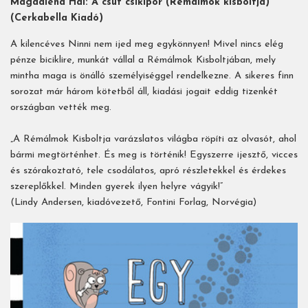
Magdalena Hai: A csúf csikipor (Rémálmok kisboltja)
(Cerkabella Kiadó)
A kilencéves Ninni nem ijed meg egykönnyen! Mivel nincs elég
pénze biciklire, munkát vállal a Rémálmok Kisboltjában, mely
mintha maga is önálló személyiséggel rendelkezne. A sikeres finn
sorozat már három kötetből áll, kiadási jogait eddig tizenkét
országban vették meg.
„A Rémálmok Kisboltja varázslatos világba röpíti az olvasót, ahol
bármi megtörténhet. És meg is történik! Egyszerre ijesztő, vicces
és szórakoztató, tele csodálatos, apró részletekkel és érdekes
szereplőkkel. Minden gyerek ilyen helyre vágyik!”
(Lindy Andersen, kiadóvezető, Fontini Forlag, Norvégia)