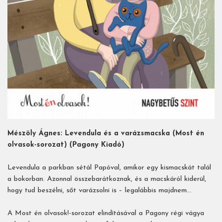
Mészöly Ágnes: Levendula és a varázsmacska (Most én
olvasok-sorozat) (Pagony Kiadó)
Levendula a parkban sétál Papóval, amikor egy kismacskát talál
a bokorban. Azonnal összebarátkoznak, és a macskáról kiderül,
hogy tud beszélni, sőt varázsolni is – legalábbis majdnem…
A Most én olvasok!-sorozat elindításával a Pagony régi vágya