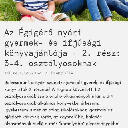
Az Égigérő nyári
gyermek- és ifjúsági
könyvajánlója - 2. rész:
3-4. osztályosoknak
2021. 06. 16., SZE – 21:46
CZAKÓ RÉKA
Belecsapunk a nyári szünetre javasolt gyerek- és ifjúsági
könyvlisták 2. részébe! A tegnap közzétett, 1-2.
osztályosoknak szóló önálló olvasmányok után a 3-4.
osztályosoknak alkalmas könyvekkel érkezem.
Igyekeztem ismét az átlag iskolásokhoz igazítani az
ajánlott könyvek sorát, az egyszerűbb, haladós
olvasmányok mellé a már "komolyabb" olvasmányokból