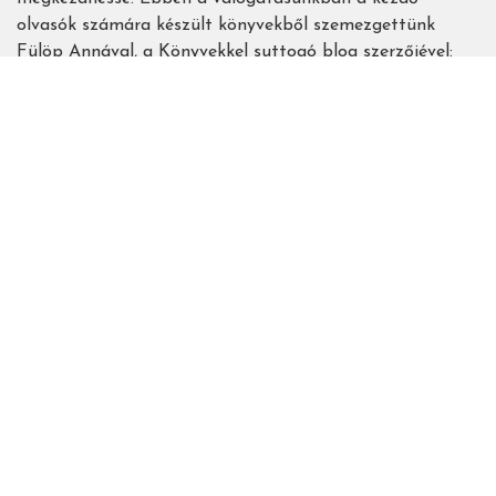
olvasók számára készült könyvekből szemezgettünk
Fülöp Annával, a Könyvekkel suttogó blog szerzőjével:
Tovább
(Már
tudok
olvasni!)
Copyright © 2022 Czakó Réka. Minden jog fenntartva! Bármilyen
célra történő felhasználása csak a szerző előzetes írásbeli
hozzájárulása esetén engedélyezett.