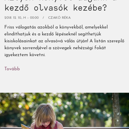
kezdő olvasók kezébe?
2018. 12. 10., H – 00:00
CZAKÓ RÉKA
Friss válogatás azokból a könyvekből, amelyekkel
elindíthatjuk és a kezdő lépéseknél segíthetjük
kisiskolásainkat az olvasóvá válás útján! A listán szereplő
könyvek sorrendjével a szövegek nehézségi fokát
igyekeztem követni.
Tovább
(Milyen
könyvet
adjunk
a
kezdő
olvasók
kezébe?)