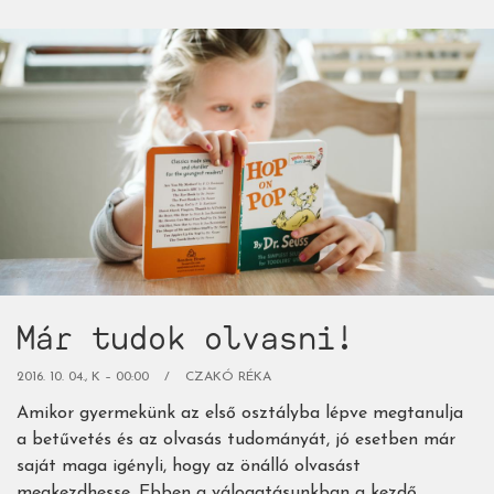
neveljünk
olvasó
gyereket...)
Már tudok olvasni!
2016. 10. 04., K – 00:00
CZAKÓ RÉKA
Amikor gyermekünk az első osztályba lépve megtanulja
a betűvetés és az olvasás tudományát, jó esetben már
saját maga igényli, hogy az önálló olvasást
megkezdhesse. Ebben a válogatásunkban a kezdő