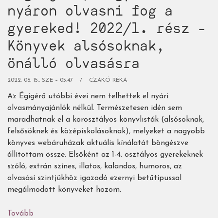
nyáron olvasni fog a
gyereked! 2022/1. rész -
Könyvek alsósoknak,
önálló olvasásra
2022. 06. 15., SZE – 05:47
CZAKÓ RÉKA
Az Égigérő utóbbi évei nem telhettek el nyári
olvasmányajánlók nélkül. Természetesen idén sem
maradhatnak el a korosztályos könyvlisták (alsósoknak,
felsősöknek és középiskolásoknak), melyeket a nagyobb
könyves webáruházak aktuális kínálatát böngészve
állítottam össze. Elsőként az 1-4. osztályos gyerekeknek
szóló, extrán színes, illatos, kalandos, humoros, az
olvasási szintjükhöz igazodó ezernyi betűtípussal
megálmodott könyveket hozom.
Tovább
(Fogadjunk,