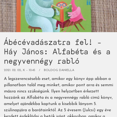
rész:
1-
2.
osztályosoknak)
Ábécévadászatra fel! -
Háy János: Alfabéta és a
negyvennégy rabló
2021. 02. 02., K – 10:45
BOLDOG DANIELLA
A legszerencsésebb eset, amikor egy könyv épp abban a
pillanatban talál meg minket, amikor pont arra és semmi
másra nincs szükségünk. Ilyen helyzetben érkezett
hozzánk az Alfabéta és a negyvennégy rabló című könyv,
amelyet ajándékba kaptunk a kisebbik lányom 5.
szülinapjára a barátainktól. Az 5 évesem (Julcsi) egy éve
kezdett érdeklődni a betűk iránt, akkoriban, amikor a