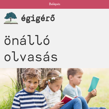
Ugrás
Belépés
My
a
égigérő
tartalomra
account
önálló
olvasás