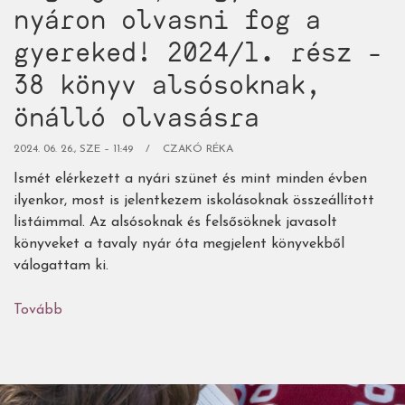
nyáron olvasni fog a
gyereked! 2024/1. rész -
38 könyv alsósoknak,
önálló olvasásra
2024. 06. 26., SZE – 11:49
CZAKÓ RÉKA
Ismét elérkezett a nyári szünet és mint minden évben
ilyenkor, most is jelentkezem iskolásoknak összeállított
listáimmal. Az alsósoknak és felsősöknek javasolt
könyveket a tavaly nyár óta megjelent könyvekből
válogattam ki.
Tovább
(Fogadjunk,
hogy
idén
nyáron
olvasni