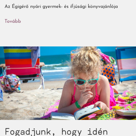
Az Égigérő nyári gyermek- és ifjúsági könyvajánlója
Tovább
(Fogadjunk,
hogy
idén
nyáron
olvasni
fog
a
gyereked!
2023/1.
rész
-
42
könyv
alsósoknak,
önálló
Fogadjunk, hogy idén
olvasásra)