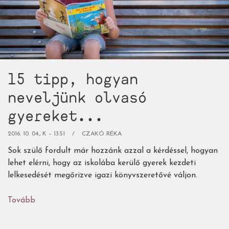
15 tipp, hogyan
neveljünk olvasó
gyereket...
2016. 10. 04., K – 13:51
CZAKÓ RÉKA
Sok szülő fordult már hozzánk azzal a kérdéssel, hogyan
lehet elérni, hogy az iskolába kerülő gyerek kezdeti
lelkesedését megőrizve igazi könyvszeretővé váljon.
Tovább
(15
tipp,
hogyan