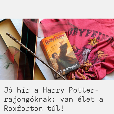
hogy
idén
nyáron
olvasni
fog
a
gyereked!
2022/1.
rész
-
Könyvek
alsósoknak,
önálló
olvasásra)
Jó hír a Harry Potter-
rajongóknak: van élet a
Roxforton túl!