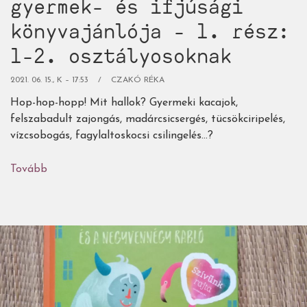
gyermek- és ifjúsági
könyvajánlója - 1. rész:
1-2. osztályosoknak
2021. 06. 15., K – 17:53
CZAKÓ RÉKA
Hop-hop-hopp! Mit hallok? Gyermeki kacajok,
felszabadult zajongás, madárcsicsergés, tücsökciripelés,
vízcsobogás, fagylaltoskocsi csilingelés...?
Tovább
(Az
Égigérő
nyári
gyermek-
és
ifjúsági
könyvajánlója
-
1.