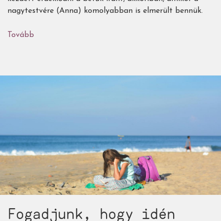
nagytestvére (Anna) komolyabban is elmerült bennük.
Tovább
(Ábécévadászatra
fel!
-
Háy
János:
Alfabéta
és
a
negyvennégy
rabló)
Fogadjunk, hogy idén