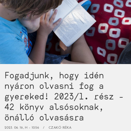
fog
a
gyereked!
2024/1.
rész
-
38
könyv
alsósoknak,
önálló
Fogadjunk, hogy idén
olvasásra)
nyáron olvasni fog a
gyereked! 2023/1. rész -
42 könyv alsósoknak,
önálló olvasásra
2023. 06. 19., H – 10:56
CZAKÓ RÉKA