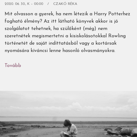
2020. 06. 30., K – 00:00
CZAKÓ RÉKA
Mit olvasson a gyerek, ha nem létezik a Harry Potterhez
fogható élmény? Az itt látható könyvek akkor is jó
szolgálatot tehetnek, ha szülőként (még) nem
szeretnétek megismertetni a kisiskolásotokkal Rowling
történetét de saját indíttatásból vagy a kortársak
nyomására kíváncsi lenne hasonló olvasmányokra.
Tovább
(Jó
hír
a
Harry
Potter-
rajongóknak:
van
élet
a
Roxforton