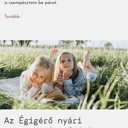
is csempésztem be párat.
Tovább
(Az
Égigérő
nyári
gyermek-
és
ifjúsági
könyvajánlója
-
2.
rész:
3-
4.
osztályosoknak)
Az Égigérő nyári