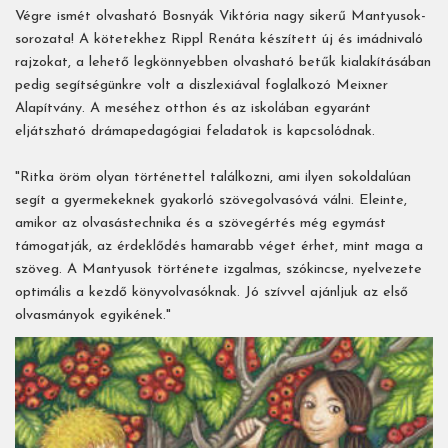
Végre ismét olvasható Bosnyák Viktória nagy sikerű Mantyusok-
sorozata! A kötetekhez Rippl Renáta készített új és imádnivaló
rajzokat, a lehető legkönnyebben olvasható betűk kialakításában
pedig segítségünkre volt a diszlexiával foglalkozó Meixner
Alapítvány. A meséhez otthon és az iskolában egyaránt
eljátszható drámapedagógiai feladatok is kapcsolódnak.
"Ritka öröm olyan történettel találkozni, ami ilyen sokoldalúan
segít a gyermekeknek gyakorló szövegolvasóvá válni. Eleinte,
amikor az olvasástechnika és a szövegértés még egymást
támogatják, az érdeklődés hamarabb véget érhet, mint maga a
szöveg. A Mantyusok története izgalmas, szókincse, nyelvezete
optimális a kezdő könyvolvasóknak. Jó szívvel ajánljuk az első
olvasmányok egyikének."