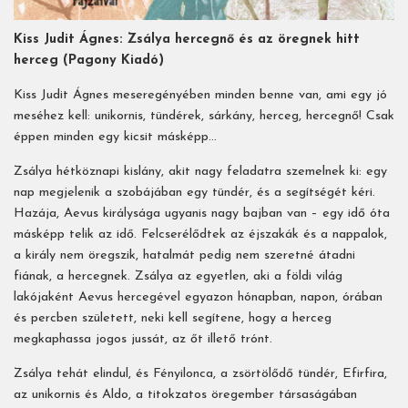
Kiss Judit Ágnes: Zsálya hercegnő és az öregnek hitt
herceg (Pagony Kiadó)
Kiss Judit Ágnes meseregényében minden benne van, ami egy jó
meséhez kell: unikornis, tündérek, sárkány, herceg, hercegnő! Csak
éppen minden egy kicsit másképp…
Zsálya hétköznapi kislány, akit nagy feladatra szemelnek ki: egy
nap megjelenik a szobájában egy tündér, és a segítségét kéri.
Hazája, Aevus királysága ugyanis nagy bajban van – egy idő óta
másképp telik az idő. Felcserélődtek az éjszakák és a nappalok,
a király nem öregszik, hatalmát pedig nem szeretné átadni
fiának, a hercegnek. Zsálya az egyetlen, aki a földi világ
lakójaként Aevus hercegével egyazon hónapban, napon, órában
és percben született, neki kell segítene, hogy a herceg
megkaphassa jogos jussát, az őt illető trónt.
Zsálya tehát elindul, és Fényilonca, a zsörtölődő tündér, Efirfira,
az unikornis és Aldo, a titokzatos öregember társaságában