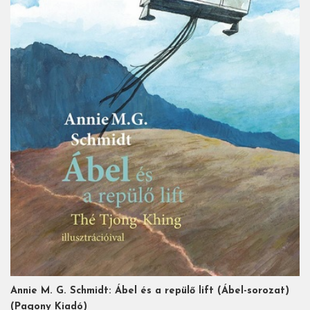
Annie M. G. Schmidt: Ábel és a repülő lift (Ábel-sorozat)
(Pagony Kiadó)