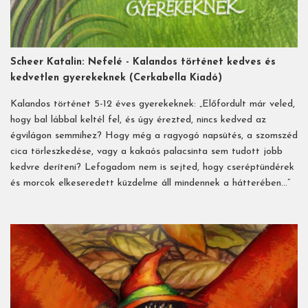
Scheer Katalin: Nefelé - Kalandos történet kedves és
kedvetlen gyerekeknek (Cerkabella Kiadó)
Kalandos történet 5-12 éves gyerekeknek: „Előfordult már veled,
hogy bal lábbal keltél fel, és úgy érezted, nincs kedved az
égvilágon semmihez? Hogy még a ragyogó napsütés, a szomszéd
cica törleszkedése, vagy a kakaós palacsinta sem tudott jobb
kedvre deríteni? Lefogadom nem is sejted, hogy cseréptündérek
és morcok elkeseredett küzdelme áll mindennek a hátterében…”