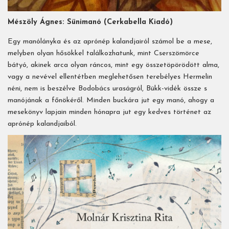
Mészöly Ágnes: Sünimanó (Cerkabella Kiadó)
Egy manólányka és az aprónép kalandjairól számol be a mese,
melyben olyan hősökkel találkozhatunk, mint Cserszömörce
bátyó, akinek arca olyan ráncos, mint egy összetöpörödött alma,
vagy a nevével ellentétben meglehetősen terebélyes Hermelin
néni, nem is beszélve Bodobács uraságról, Bükk-vidék össze s
manójának a főnökéről. Minden buckára jut egy manó, ahogy a
mesekönyv lapjain minden hónapra jut egy kedves történet az
aprónép kalandjaiból.