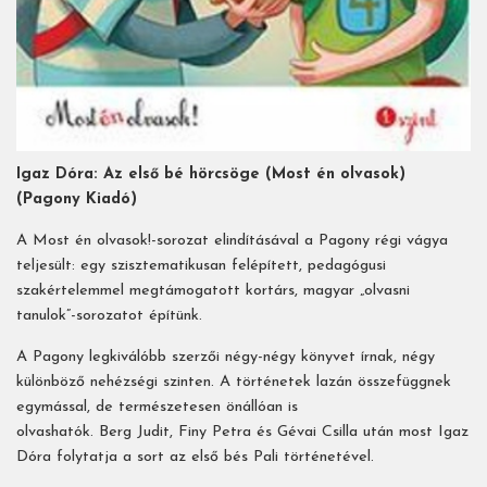
Igaz Dóra: Az első bé hörcsöge (Most én olvasok)
(Pagony Kiadó)
A Most én olvasok!-sorozat elindításával a Pagony régi vágya
teljesült: egy szisztematikusan felépített, pedagógusi
szakértelemmel megtámogatott kortárs, magyar „olvasni
tanulok”-­sorozatot építünk.
A Pagony legkiválóbb szerzői négy-négy könyvet írnak, négy
különböző nehézségi szinten. A történetek lazán összefüggnek
egymással, de természetesen önállóan is
olvashatók. Berg Judit, Finy Petra és Gévai Csilla után most Igaz
Dóra folytatja a sort az első bés Pali történetével.