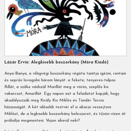
Lázár Ervin: Alegkisebb boszorkány (Móra Kiadó)
Anya-Banya, a világvégi boszorkány régóta tanítja igézni, rontani
és seprűn lovagolni három lányát: a fekete, tenyeres-talpas
Rillát, a szőke nádszál Marillát meg a vörös, szeplős kis
vakarcsot, Amarillát. Egy napon azt a feladatot kapják, hogy
akadályozzák meg Király Kis Miklós és Tündér Tercia
házasságát. A két idősebb testvér el is akarja veszejteni
Miklóst, de a legkisebb boszorkány beleszeret, és tűzön-vízen át
próbálja megmenteni. Vajon sikerül neki?