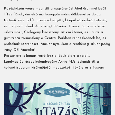
Középházán végre megnyílt a nagyáruház! Ábel örömmel beáll
liftes fiúnak, ám első munkanapján máris döbbenetes dolog
történik vele: a lift, utasaival együtt, kirepül az áruház tetején,
és meg sem állnak Amerikáig! Hőseink: Trampli úr, a siránkozó
üzletember, Csalogány kisasszony, az énektanár, és Laura, a
gumitestű tornászlány a Central Parkban rendezkednek be, és
próbálnak szerencsét. Amikor nyakukon a rendőrség, akkor pedig
irány: Dél-Amerika!
Persze ott is hamar forró lesz a lábuk alatt a talaj…
Izgalmas és vicces kalandregény Annie M.G. Schmidttől, a
holland irodalom királynőjétől megszokott tökéletes stílusban.