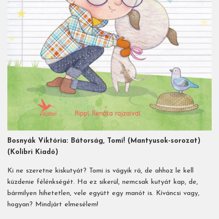
Bosnyák Viktória: Bátorság, Tomi! (Mantyusok-sorozat)
(Kolibri Kiadó)
Ki ne szeretne kiskutyát? Tomi is vágyik rá, de ahhoz le kell
küzdenie félénkségét. Ha ez sikerül, nemcsak kutyát kap, de,
bármilyen hihetetlen, vele együtt egy manót is. Kíváncsi vagy,
hogyan? Mindjárt elmesélem!