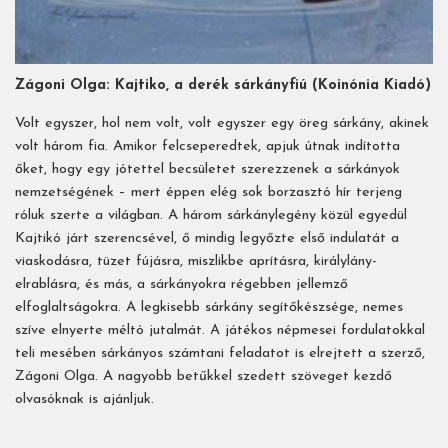
Zágoni Olga: Kajtiko, a derék sárkányfiú (Koinónia Kiadó)
Volt egyszer, hol nem volt, volt egyszer egy öreg sárkány, akinek
volt három fia. Amikor felcseperedtek, apjuk útnak indította
őket, hogy egy jótettel becsületet szerezzenek a sárkányok
nemzetségének – mert éppen elég sok borzasztó hír terjeng
róluk szerte a világban. A három sárkánylegény közül egyedül
Kajtikó járt szerencsével, ő mindig legyőzte első indulatát a
viaskodásra, tüzet fújásra, miszlikbe aprításra, királylány-
elrablásra, és más, a sárkányokra régebben jellemző
elfoglaltságokra. A legkisebb sárkány segítőkészsége, nemes
szíve elnyerte méltó jutalmát. A játékos népmesei fordulatokkal
teli mesében sárkányos számtani feladatot is elrejtett a szerző,
Zágoni Olga. A nagyobb betűkkel szedett szöveget kezdő
olvasóknak is ajánljuk.