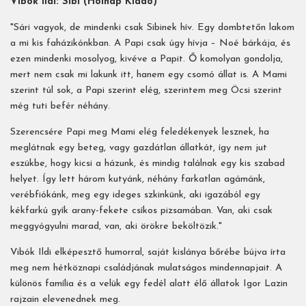
Vibók Ildi: Sibi (Holnap Kiadó)
"Sári vagyok, de mindenki csak Sibinek hív. Egy dombtetőn lakom
a mi kis faházikónkban. A Papi csak úgy hívja – Noé bárkája, és
ezen mindenki mosolyog, kivéve a Papit. Ő komolyan gondolja,
mert nem csak mi lakunk itt, hanem egy csomó állat is. A Mami
szerint túl sok, a Papi szerint elég, szerintem meg Öcsi szerint
még tuti befér néhány.
Szerencsére Papi meg Mami elég feledékenyek lesznek, ha
meglátnak egy beteg, vagy gazdátlan állatkát, így nem jut
eszükbe, hogy kicsi a házunk, és mindig találnak egy kis szabad
helyet. Így lett három kutyánk, néhány farkatlan agámánk,
verébfiókánk, meg egy ideges szkinkünk, aki igazából egy
kékfarkú gyík arany-fekete csíkos pizsamában. Van, aki csak
meggyógyulni marad, van, aki örökre beköltözik."
Vibók Ildi elképesztő humorral, saját kislánya bőrébe bújva írta
meg nem hétköznapi családjának mulatságos mindennapjait. A
különös família és a velük egy fedél alatt élő állatok Igor Lazin
rajzain elevenednek meg.