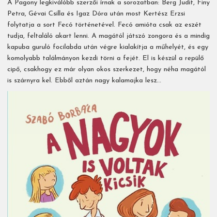
A Pagony legkiválóbb szerzői írnak a sorozatban: Berg Judit, Finy
Petra, Gévai Csilla és Igaz Dóra után most Kertész Erzsi
folytatja a sort Fecó történetével. Fecó amióta csak az eszét
tudja, feltaláló akart lenni. A magától játszó zongora és a mindig
kapuba guruló focilabda után végre kialakítja a műhelyét, és egy
komolyabb találmányon kezdi törni a fejét. El is készül a repülő
cipő, csakhogy ez már olyan okos szerkezet, hogy néha magától
is szárnyra kel. Ebből aztán nagy kalamajka lesz…