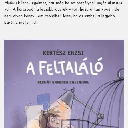
Elsősnek lenni ­izgalmas, hát még ha az osztálynak saját állata is
van! A hörcsögöt a legjobb gyerek viheti haza a nap végén, de
nem olyan könnyű ám csöndben lenni, ha az ember a legjobb
barátja mellett ül.