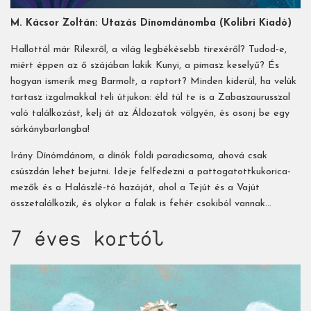
M. Kácsor Zoltán: Utazás Dínomdánomba (Kolibri Kiadó)
Hallottál már Rilexről, a világ legbékésebb tirexéről? Tudod-e,
miért éppen az ő szájában lakik Kunyi, a pimasz keselyű? És
hogyan ismerik meg Barmolt, a raptort? Minden kiderül, ha velük
tartasz izgalmakkal teli útjukon: éld túl te is a Zabaszaurusszal
való találkozást, kelj át az Áldozatok völgyén, és osonj be egy
sárkánybarlangba!
Irány Dínómdánom, a dínók földi paradicsoma, ahová csak
csúszdán lehet bejutni. Ideje felfedezni a pattogatottkukorica-
mezők és a Halászlé-tó hazáját, ahol a Tejút és a Vajút
összetalálkozik, és olykor a falak is fehér csokiból vannak…
7 éves kortól