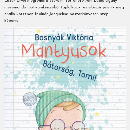
Lázár Ervin megrendítő szerelmi története Ámi Lajos cigány
mesemondó motívumkincséből táplálkozik, és először jelenik meg
önálló kötetben Molnár Jacqueline boszorkányosan szép
képeivel.