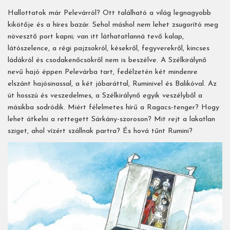
Hallottatok már Pelevárról? Ott található a világ legnagyobb
kikötője és a híres bazár. Sehol máshol nem lehet zsugorító meg
növesztő port kapni; van itt láthatatlanná tevő kalap,
látószelence, a régi pajzsokról, késekről, fegyverekről, kincses
ládákról és csodakenőcsökről nem is beszélve. A Szélkirálynő
nevű hajó éppen Pelevárba tart, fedélzetén két mindenre
elszánt hajósinassal, a két jóbaráttal, Ruminivel és Balikóval. Az
út hosszú és veszedelmes, a Szélkirálynő egyik veszélyből a
másikba sodródik. Miért félelmetes hírű a Ragacs-tenger? Hogy
lehet átkelni a rettegett Sárkány-szoroson? Mit rejt a lakatlan
sziget, ahol vízért szállnak partra? És hová tűnt Rumini?