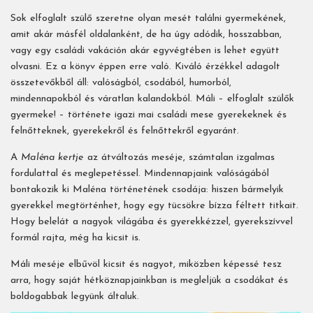
Sok ​elfoglalt szülő szeretne olyan mesét találni gyermekének,
amit akár másfél oldalanként, de ha úgy adódik, hosszabban,
vagy egy családi vakáción akár egyvégtében is lehet együtt
olvasni. Ez a könyv éppen erre való. Kiváló érzékkel adagolt
összetevőkből áll: valóságból, csodából, humorból,
mindennapokból és váratlan kalandokból. Máli – elfoglalt szülők
gyermeke! – története igazi mai családi mese gyerekeknek és
felnőtteknek, gyerekekről és felnőttekről egyaránt.
A
Maléna kertje
az átváltozás meséje, számtalan izgalmas
fordulattal és meglepetéssel. Mindennapjaink valóságából
bontakozik ki Maléna történetének csodája: hiszen bármelyik
gyerekkel megtörténhet, hogy egy tücsökre bízza féltett titkait.
Hogy belelát a nagyok világába és gyerekkézzel, gyerekszívvel
formál rajta, még ha kicsit is.
Máli meséje elbűvöl kicsit és nagyot, miközben képessé tesz
arra, hogy saját hétköznapjainkban is megleljük a csodákat és
boldogabbak legyünk általuk.