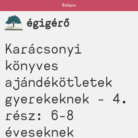
Ugrás
Belépés
My
a
égigérő
tartalomra
account
Karácsonyi
könyves
ajándékötletek
gyerekeknek - 4.
rész: 6-8
éveseknek