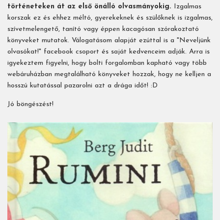
történeteken át az első önálló olvasmányokig.
Izgalmas
korszak ez és ehhez méltó, gyerekeknek és szülőknek is izgalmas,
szívetmelengető, tanító vagy éppen kacagósan szórakoztató
könyveket mutatok. Válogatásom alapját ezúttal is a "Neveljünk
olvasókat!" facebook csoport és saját kedvenceim adják. Arra is
igyekeztem figyelni, hogy bolti forgalomban kapható vagy több
webáruházban megtalálható könyveket hozzak, hogy ne kelljen a
hosszú kutatással pazarolni azt a drága időt! :D
Jó böngészést!