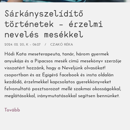
Sárkányszelídítő
történetek – érzelmi
nevelés mesékkel
2024. 02. 20., K – 06:27
CZAKÓ RÉKA
Hódi Kata meseterapeuta, tanár, három gyermek
anyukája és a Pipacsos mesék című mesekönyv szerzője
visszatért hozzánk, hogy a Neveljünk olvasókat!
csoportban és az Égigérő facebook és insta oldalán
kezdődő, érzelmekkel kapcsolatos gyerekkönyveket
felvonultató posztsorozat mellé szakmai okosságokkal,
meglátásokkal, iránymutatásokkal segítsen bennünket.
Tovább
(Sárkányszelídítő
történetek
–