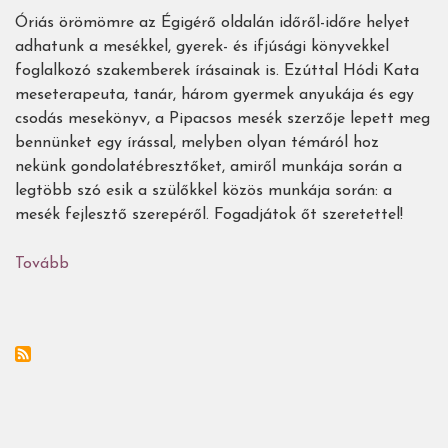
Óriás örömömre az Égigérő oldalán időről-időre helyet
adhatunk a mesékkel, gyerek- és ifjúsági könyvekkel
foglalkozó szakemberek írásainak is. Ezúttal Hódi Kata
meseterapeuta, tanár, három gyermek anyukája és egy
csodás mesekönyv, a Pipacsos mesék szerzője lepett meg
bennünket egy írással, melyben olyan témáról hoz
nekünk gondolatébresztőket, amiről munkája során a
legtöbb szó esik a szülőkkel közös munkája során: a
mesék fejlesztő szerepéről. Fogadjátok őt szeretettel!
Tovább
(Kell-
e
még
a
mesékkel
is
fejleszteni?
-