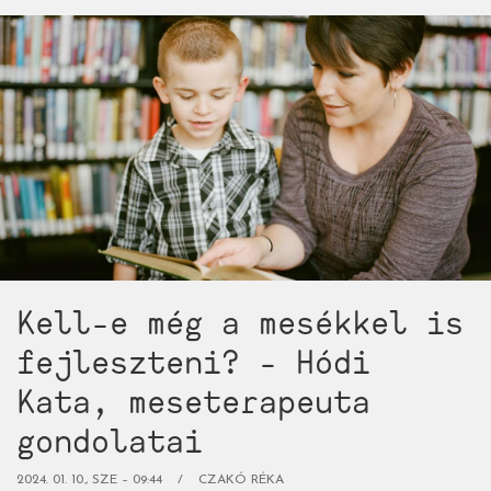
érzelmi
nevelés
mesékkel)
Kell-e még a mesékkel is
fejleszteni? - Hódi
Kata, meseterapeuta
gondolatai
2024. 01. 10., SZE – 09:44
CZAKÓ RÉKA