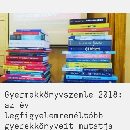
az
év
legfigyelemreméltóbb
gyerekkönyveit
mutatja
meg
nekünk
a
Magyar
Gyermekirodalmi
Intézet)
Gyermekkönyvszemle 2018:
az év
legfigyelemreméltóbb
gyerekkönyveit mutatja