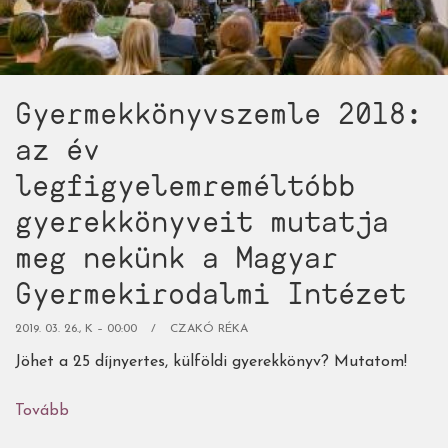
Gyermekkönyvszemle 2018:
az év
legfigyelemreméltóbb
gyerekkönyveit mutatja
meg nekünk a Magyar
Gyermekirodalmi Intézet
2019. 03. 26., K – 00:00
CZAKÓ RÉKA
Jöhet a 25 díjnyertes, külföldi gyerekkönyv? Mutatom!
Tovább
(Gyermekkönyvszemle
2018: