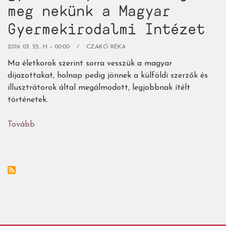
meg nekünk a Magyar
Gyermekirodalmi Intézet
2019. 03. 25., H – 00:00
CZAKÓ RÉKA
Ma életkorok szerint sorra vesszük a magyar
díjazottakat, holnap pedig jönnek a külföldi szerzők és
illusztrátorok által megálmodott, legjobbnak ítélt
történetek.
Tovább
(Gyermekkönyvszemle
2018:
az
év
legfigyelemreméltóbb
gyerekkönyveit
mutatja
meg
nekünk