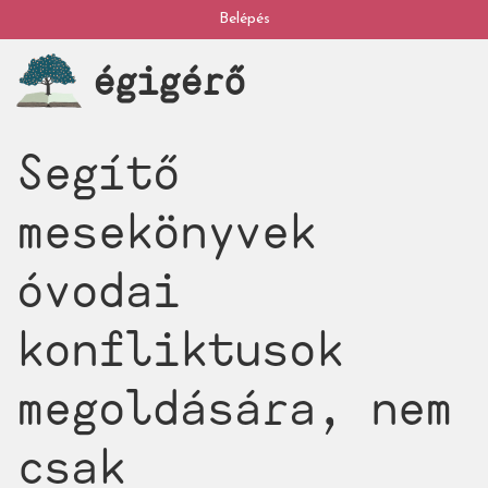
Ugrás
Belépés
My
a
égigérő
tartalomra
account
Segítő
mesekönyvek
óvodai
konfliktusok
megoldására, nem
csak