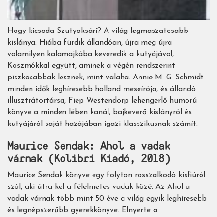
Hogy kicsoda Szutyoksári? A világ legmaszatosabb
kislánya. Hiába fürdik állandóan, újra meg újra
valamilyen kalamajkába keveredik a kutyájával,
Koszmókkal együtt, aminek a végén rendszerint
piszkosabbak lesznek, mint valaha. Annie M. G. Schmidt
minden idők leghíresebb holland meseírója, és állandó
illusztrátortársa, Fiep Westendorp lehengerlő humorú
könyve a minden lében kanál, bajkeverő kislányról és
kutyájáról saját hazájában igazi klasszikusnak számít.
Maurice Sendak: Ahol a vadak
várnak (Kolibri Kiadó, 2018)
Maurice Sendak könyve egy folyton rosszalkodó kisfiúról
szól, aki útra kel a félelmetes vadak közé. Az Ahol a
vadak várnak több mint 50 éve a világ egyik leghíresebb
és legnépszerűbb gyerekkönyve. Elnyerte a