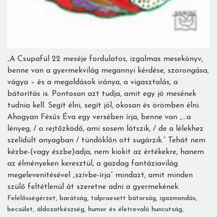
„A Csupafül 22 meséje fordulatos, izgalmas mesekönyv,
benne van a gyermekvilág megannyi kérdése, szorongása,
vágya – és a megoldások iránya, a vigasztalás, a
bátorítás is. Pontosan azt tudja, amit egy jó mesének
tudnia kell. Segít élni, segít jól, okosan és örömben élni.
Ahogyan Fésűs Éva egy versében írja, benne van „…a
lényeg, / a rejtőzködő, ami sosem látszik, / de a lélekhez
szelídült anyagban / tündöklőn ott sugárzik.” Tehát nem
kézbe-(vagy észbe)adja, nem kiokít az értékekre, hanem
az élményeken keresztül, a gazdag fantáziavilág
megelevenítésével „szívbe-írja” mindazt, amit minden
szülő feltétlenül át szeretne adni a gyermekének.
Felelősségérzet, barátság, talpraesett bátorság, igazmondás,
becsület, áldozatkészség, humor és életrevaló huncutság,