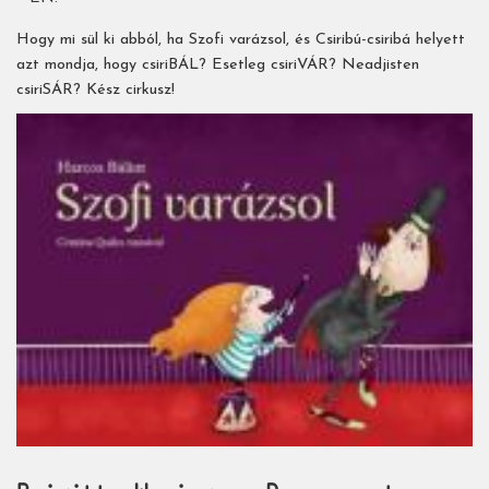
Hogy mi sül ki abból, ha Szofi varázsol, és Csiribú-csiribá helyett
azt mondja, hogy csiriBÁL? Esetleg csiriVÁR? Neadjisten
csiriSÁR? Kész cirkusz!