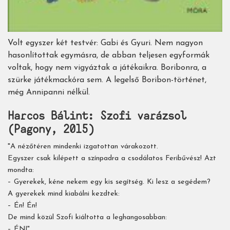
Volt egyszer két testvér: Gabi és Gyuri. Nem nagyon
hasonlítottak egymásra, de abban teljesen egyformák
voltak, hogy nem vigyáztak a játékaikra. Boribonra, a
szürke játékmackóra sem. A legelső Boribon-történet,
még Annipanni nélkül.
Harcos Bálint: Szofi varázsol
(Pagony, 2015)
"A nézőtéren mindenki izgatottan várakozott.
Egyszer csak kilépett a színpadra a csodálatos Feribűvész! Azt
mondta:
– Gyerekek, kéne nekem egy kis segítség. Ki lesz a segédem?
A gyerekek mind kiabálni kezdtek:
– Én! Én!
De mind közül Szofi kiáltotta a leghangosabban:
– ÉN!"