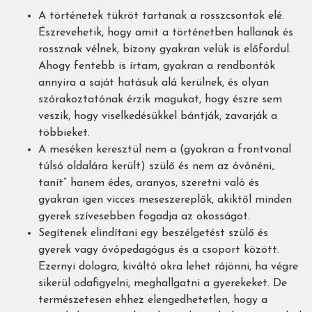
A történetek tükröt tartanak a rosszcsontok elé.
Észrevehetik, hogy amit a történetben hallanak és
rossznak vélnek, bizony gyakran velük is előfordul.
Ahogy fentebb is írtam, gyakran a rendbontók
annyira a saját hatásuk alá kerülnek, és olyan
szórakoztatónak érzik magukat, hogy észre sem
veszik, hogy viselkedésükkel bántják, zavarják a
többieket.
A meséken keresztül nem a (gyakran a frontvonal
túlsó oldalára került) szülő és nem az óvónéni„
tanít” hanem édes, aranyos, szeretni való és
gyakran igen vicces meseszereplők, akiktől minden
gyerek szívesebben fogadja az okosságot.
Segítenek elindítani egy beszélgetést szülő és
gyerek vagy óvópedagógus és a csoport között.
Ezernyi dologra, kiváltó okra lehet rájönni, ha végre
sikerül odafigyelni, meghallgatni a gyerekeket. De
természetesen ehhez elengedhetetlen, hogy a