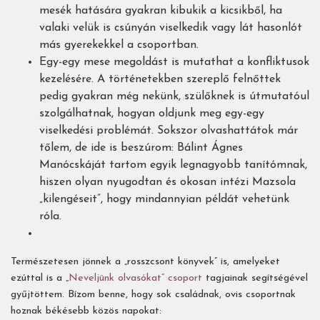
mesék hatására gyakran kibukik a kicsikből, ha
valaki velük is csúnyán viselkedik vagy lát hasonlót
más gyerekekkel a csoportban.
Egy-egy mese megoldást is mutathat a konfliktusok
kezelésére. A történetekben szereplő felnőttek
pedig gyakran még nekünk, szülőknek is útmutatóul
szolgálhatnak, hogyan oldjunk meg egy-egy
viselkedési problémát. Sokszor olvashattátok már
tőlem, de ide is beszúrom: Bálint Ágnes
Manócskáját tartom egyik legnagyobb tanítómnak,
hiszen olyan nyugodtan és okosan intézi Mazsola
„kilengéseit”, hogy mindannyian példát vehetünk
róla.
Természetesen jönnek a „rosszcsont könyvek” is, amelyeket
ezúttal is a „
Neveljünk olvasókat” csoport
tagjainak segítségével
gyűjtöttem. Bízom benne, hogy sok családnak, ovis csoportnak
hoznak békésebb közös napokat: