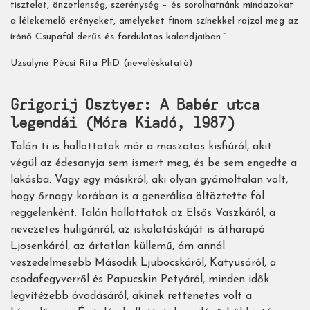
tisztelet, önzetlenség, szerénység – és sorolhatnánk mindazokat
a lélekemelő erényeket, amelyeket finom színekkel rajzol meg az
írónő Csupafül derűs és fordulatos kalandjaiban.”
Uzsalyné Pécsi Rita PhD (neveléskutató)
Grigorij Osztyer: A Babér utca
legendái (Móra Kiadó, 1987)
Talán ​ti is hallottatok már a maszatos kisfiúról, akit
végül az édesanyja sem ismert meg, és be sem engedte a
lakásba. Vagy egy másikról, aki olyan gyámoltalan volt,
hogy őrnagy korában is a generálisa öltöztette föl
reggelenként. Talán hallottatok az Elsős Vaszkáról, a
nevezetes huligánról, az iskolatáskáját is átharapó
Ljosenkáról, az ártatlan küllemű, ám annál
veszedelmesebb Második Ljubocskáról, Katyusáról, a
csodafegyverről és Papucskin Petyáról, minden idők
legvitézebb óvodásáról, akinek rettenetes volt a