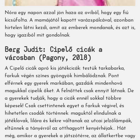
Nóra egy napon azzal jön haza az oviból, hogy egy fiú
kicsúfolta. A mamájától kapott varázspálcával, azonban
hirtelen látni kezdi, amit az emberek mondanak, és azt is,
hogy igaziból mit gondolnak.
Berg Judit: Cipelő cicák a
városban (Pagony, 2018)
A Cipelő cicák apró kis játékcicák: testük tarkabarka,
farkuk végén színes gyöngyök himbálódznak. Pont
elférnek egy gyerek markában, gazdáik mindenhová
magukkal cipelik őket. A felnőttek csak ennyit látnak. De
a gyerekek tudják, hogy a cicák ennél sokkal többre
képesek! Csak csettintenek egyet a farkuk végivel, és
hihetetlen csodák történnek: maguktól elindulnak a
játéklovak, lilára és kékre váltanak az utcai jelzőlámpák,
eltűnnek a tányérról az otthagyott kenyérhéjak… Hát
még, amikor a gyerekek a játszótérre, az állatkertbe vagy