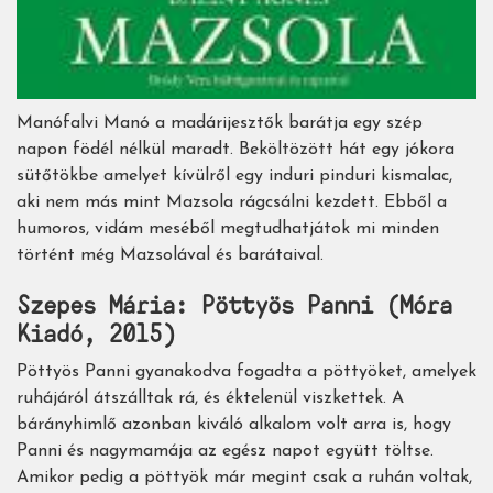
Manófalvi Manó a madárijesztők barátja egy szép
napon födél nélkül maradt. Beköltözött hát egy jókora
sütőtökbe amelyet kívülről egy induri pinduri kismalac,
aki nem más mint Mazsola rágcsálni kezdett. Ebből a
humoros, vidám meséből megtudhatjátok mi minden
történt még Mazsolával és barátaival.
Szepes Mária: Pöttyös Panni (Móra
Kiadó, 2015)
Pöttyös Panni gyanakodva fogadta a pöttyöket, amelyek
ruhájáról átszálltak rá, és éktelenül viszkettek. A
bárányhimlő azonban kiváló alkalom volt arra is, hogy
Panni és nagymamája az egész napot együtt töltse.
Amikor pedig a pöttyök már megint csak a ruhán voltak,