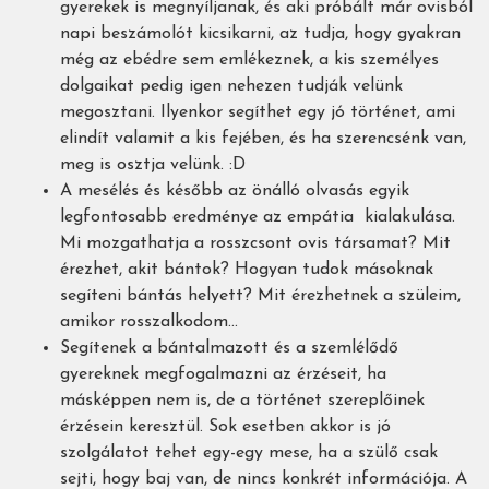
gyerekek is megnyíljanak, és aki próbált már ovisból
napi beszámolót kicsikarni, az tudja, hogy gyakran
még az ebédre sem emlékeznek, a kis személyes
dolgaikat pedig igen nehezen tudják velünk
megosztani. Ilyenkor segíthet egy jó történet, ami
elindít valamit a kis fejében, és ha szerencsénk van,
meg is osztja velünk. :D
A mesélés és később az önálló olvasás egyik
legfontosabb eredménye az empátia kialakulása.
Mi mozgathatja a rosszcsont ovis társamat? Mit
érezhet, akit bántok? Hogyan tudok másoknak
segíteni bántás helyett? Mit érezhetnek a szüleim,
amikor rosszalkodom...
Segítenek a bántalmazott és a szemlélődő
gyereknek megfogalmazni az érzéseit, ha
másképpen nem is, de a történet szereplőinek
érzésein keresztül. Sok esetben akkor is jó
szolgálatot tehet egy-egy mese, ha a szülő csak
sejti, hogy baj van, de nincs konkrét információja. A