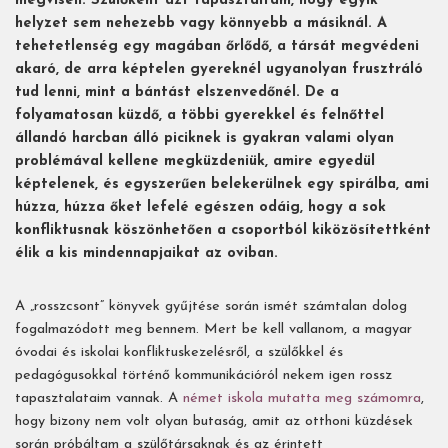
megviseli. Szülőként azt tapasztaltam, hogy egyik
helyzet sem nehezebb vagy könnyebb a másiknál. A
tehetetlenség egy magában őrlődő, a társát megvédeni
akaró, de arra képtelen gyereknél ugyanolyan frusztráló
tud lenni, mint a bántást elszenvedőnél. De a
folyamatosan küzdő, a többi gyerekkel és felnőttel
állandó harcban álló piciknek is gyakran valami olyan
problémával kellene megküzdeniük, amire egyedül
képtelenek, és egyszerűen belekerülnek egy spirálba, ami
húzza, húzza őket lefelé egészen odáig, hogy a sok
konfliktusnak köszönhetően a csoportból kiközösítettként
élik a kis mindennapjaikat az oviban.
A „rosszcsont” könyvek gyűjtése során ismét számtalan dolog
fogalmazódott meg bennem. Mert be kell vallanom, a magyar
óvodai és iskolai konfliktuskezelésről, a szülőkkel és
pedagógusokkal történő kommunikációról nekem igen rossz
tapasztalataim vannak. A
német iskola mutatta meg számomra
,
hogy bizony nem volt olyan butaság, amit az otthoni küzdések
során próbáltam a szülőtársaknak és az érintett