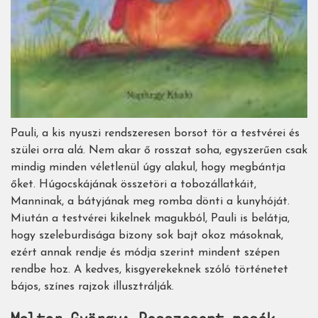
Pauli, a kis nyuszi rendszeresen borsot tör a testvérei és
szülei orra alá. Nem akar ő rosszat soha, egyszerűen csak
mindig minden véletlenül úgy alakul, hogy megbántja
őket. Húgocskájának összetöri a tobozállatkáit,
Manninak, a bátyjának meg romba dönti a kunyhóját.
Miután a testvérei kikelnek magukból, Pauli is belátja,
hogy szeleburdisága bizony sok bajt okoz másoknak,
ezért annak rendje és módja szerint mindent szépen
rendbe hoz. A kedves, kisgyerekeknek szóló történetet
bájos, színes rajzok illusztrálják.