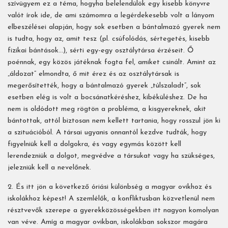
szívügyem ez a téma, hogyha belelendülök egy kisebb könyvre
valót írok ide, de ami számomra a legérdekesebb volt a lányom
elbeszélései alapján, hogy sok esetben a bántalmazó gyerek nem
is tudta, hogy az, amit tesz (pl. csúfolódás, sértegetés, kisebb
fizikai bántások...), sérti egy-egy osztálytársa érzéseit. Ő
poénnak, egy közös játéknak fogta fel, amiket csinált. Amint az
„áldozat” elmondta, ő mit érez és az osztálytársak is
megerősítették, hogy a bántalmazó gyerek „túlszaladt”, sok
esetben elég is volt a bocsánatkéréshez, kibéküléshez. De ha
nem is oldódott meg rögtön a probléma, a kisgyereknek, akit
bántottak, attól biztosan nem kellett tartania, hogy rosszul jön ki
a szituációból. A társai ugyanis onnantól kezdve tudták, hogy
figyelniük kell a dolgokra, és vagy egymás között kell
lerendezniük a dolgot, megvédve a társukat vagy ha szükséges,
jelezniük kell a nevelőnek.
2. És itt jön a következő óriási különbség a magyar ovikhoz és
iskolákhoz képest! A szemlélők, a konfliktusban közvetlenül nem
résztvevők szerepe a gyerekközösségekben itt nagyon komolyan
van véve. Amíg a magyar ovikban, iskolákban sokszor magára