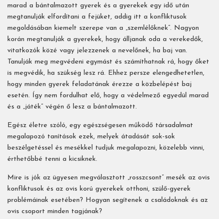
marad a bántalmazott gyerek és a gyerekek egy idő után
megtanulják elfordítani a fejüket, addig itt a konfliktusok
megoldásában kiemelt szerepe van a „szemlélőknek”. Nagyon
korán megtanulják a gyerekek, hogy álljanak oda a verekedők,
vitatkozók közé vagy jelezzenek a nevelőnek, ha baj van.
Tanulják meg megvédeni egymást és számíthatnak rá, hogy őket
is megvédik, ha szükség lesz rá. Ehhez persze elengedhetetlen,
hogy minden gyerek feladatának érezze a közbelépést baj
esetén. Így nem fordulhat elő, hogy a védelmező egyedül marad
és a „játék” végén ő lesz a bántalmazott.
Egész életre szóló, egy egészségesen működő társadalmat
megalapozó tanítások ezek, melyek átadását sok-sok
beszélgetéssel és mesékkel tudjuk megalapozni, közelebb vinni,
érthetőbbé tenni a kicsiknek.
Mire is jók az ügyesen megválasztott „rosszcsont” mesék az ovis
konfliktusok és az ovis korú gyerekek otthoni, szülő-gyerek
problémáinak esetében? Hogyan segítenek a családoknak és az
ovis csoport minden tagjának?