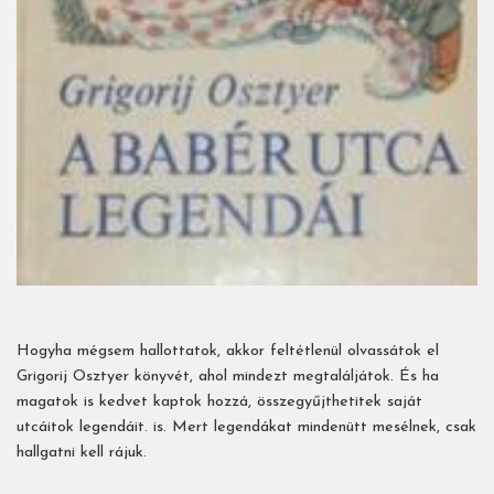
Hogyha mégsem hallottatok, akkor feltétlenül olvassátok el
Grigorij Osztyer könyvét, ahol mindezt megtaláljátok. És ha
magatok is kedvet kaptok hozzá, összegyűjthetitek saját
utcáitok legendáit. is. Mert legendákat mindenütt mesélnek, csak
hallgatni kell rájuk.