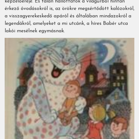
képzelőereje. És talán hallottatok a világűrből hintán
érkező óvodásokról is, az örökre megsértődött kalózokról,
a visszagyerekeskedő apáról és általában mindazokról a
legendákról, amelyeket a mi utcánk, a híres Babér utca
lakói mesélnek egymásnak.