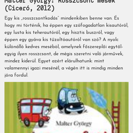
Malter György: Rosszcsont mesék
(Ciceró, 2012)
Egy kis „rosszcsontkodás” mindenkiben benne van. És
hogy mi történik, ha éppen egy szófogadatlan kisautóról,
egy lusta kis teherautóról, egy hisztis buszról, vagy
éppen egy gyáva kis tűzoltóautóról van szó? A nyolc
különálló kedves meséböl, amelynek főszereplői egytől-
egyig ilyen rosszcsont, de mégis szeretni való járművek,
mindez kiderül. Egyet azért elárulhatunk: mint
valamennyi igazi mesénél, a végén itt is mindig minden
jóra fordul.