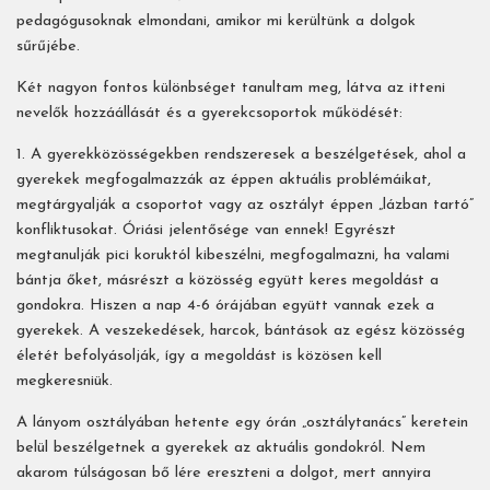
pedagógusoknak elmondani, amikor mi kerültünk a dolgok
sűrűjébe.
Két nagyon fontos különbséget tanultam meg, látva az itteni
nevelők hozzáállását és a gyerekcsoportok működését:
1. A gyerekközösségekben rendszeresek a beszélgetések, ahol a
gyerekek megfogalmazzák az éppen aktuális problémáikat,
megtárgyalják a csoportot vagy az osztályt éppen „lázban tartó”
konfliktusokat. Óriási jelentősége van ennek! Egyrészt
megtanulják pici koruktól kibeszélni, megfogalmazni, ha valami
bántja őket, másrészt a közösség együtt keres megoldást a
gondokra. Hiszen a nap 4-6 órájában együtt vannak ezek a
gyerekek. A veszekedések, harcok, bántások az egész közösség
életét befolyásolják, így a megoldást is közösen kell
megkeresniük.
A lányom osztályában hetente egy órán „osztálytanács” keretein
belül beszélgetnek a gyerekek az aktuális gondokról. Nem
akarom túlságosan bő lére ereszteni a dolgot, mert annyira