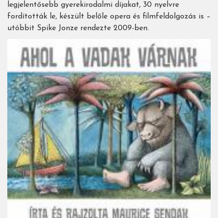
legjelentősebb gyerekirodalmi díjakat, 30 nyelvre
fordították le, készült belőle opera és filmfeldolgozás is –
utóbbit Spike Jonze rendezte 2009-ben.