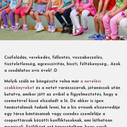
Csúfolódás, verekedés, füllentés, visszabeszélés,
tiszteletlenség, agresszivitás, hiszti, féltékenység… Azok
a csodálatos ovis évek! :D
Melyik szülő ne böngészte volna már
a nevelési
szakkönyveket
és a netet varázsszavak, jótanácsok után
kutatva, amikor jött az oviból a figyelmeztetés, hogy a
csemetével kissé elszaladt a ló. De akkor is igen
tanácstalanok tudunk lenni, ha a kis ovisunk elszenvedője
egy társa bántásainak vagy csendes szemlélője a
csoporttársak közötti konfliktusoknak, ami láthatóan