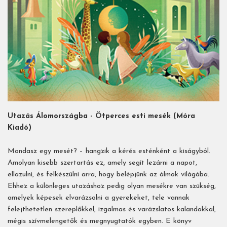
Utazás Álomországba - Ötperces esti mesék (Móra
Kiadó)
Mondasz egy mesét? – hangzik a kérés esténként a kiságyból.
Amolyan kisebb szertartás ez, amely segít lezárni a napot,
ellazulni, és felkészülni arra, hogy belépjünk az álmok világába.
Ehhez a különleges utazáshoz pedig olyan mesékre van szükség,
amelyek képesek elvarázsolni a gyerekeket, tele vannak
felejthetetlen szereplőkkel, izgalmas és varázslatos kalandokkal,
mégis szívmelengetők és megnyugtatók egyben. E könyv