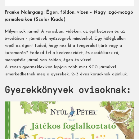
Frauke Nahrgang: Égen, földön, vízen – Nagy izgő-mozgó
járműlexikon (Scolar Kiadó)
Milyen sok jármű! A városban, vidéken, az építkezésen és az
óvodában – járművek nyüzsögnek mindenhol. Egy hőlégballon
repül az égen! Tudod, hogy néz ki a tengeralattjáró vagy a
katamarán? Fedezd fel a kedvenceidet, és csodálkozz rá,
mennyiféle jármű van földön, égen és vízen!
A színes gyermeklexikon lapjain több mint 200 járművel
ismerkedhetnek meg a gyerekek. 2–3 éves korúaknak ajánljuk.
Gyerekkönyvek ovisoknak: