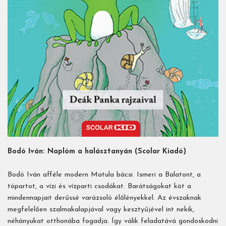
Bodó Iván: Naplóm a halásztanyán (Scolar Kiadó)
Bodó Iván afféle modern Matula bácsi. Ismeri a Balatont, a
tópartot, a vízi és vízparti csodákat. Barátságokat köt a
mindennapjait derűssé varázsoló élőlényekkel. Az évszaknak
megfelelően szalmakalapjával vagy kesztyűjével int nekik,
néhányukat otthonába fogadja. Így válik feladatává gondoskodni