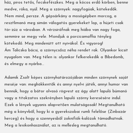
ház, piros tetős, fecskefészkes. Meg a kócos erdő körben, benne
medve, róka, nyúl. Meg a szörnyek: nagyfogúak, kötekedők.
Nem mind, persze. A gépsárkány a mosógépben morcog, a
resztlimanó meg simán válogatós gyerekeket lop, a hüjeti csak
tör-zúz a városban. A vérzsiráfnak meg hiába van nagy foga,
semmire se megy vele. Mondjuk a porcicamaffia tényleg
kötekedő. Meg mindenütt ott nyivákol. És vigyorog!
Ám Talicska bácsi, a szörnycsősz néha rendet rak. Olyankor kicsit
nyugalom van. Meg télen is: olyankor felkerekedik a Bibedomb,
és elmegy a nyárba…
Adamik Zsolt képes szörnyhatározójában minden szörnynek saját
meséje van: meghökkentők és annyi nyelvi játék, annyi humor van
bennük, hogy a bátor olvasó rögvest az ágy alatt lapuló búmanó
vagy a titokzatos szekrényben lapuló szörny keresésére indul.
Ezek a lények ugyanis alapvetően mulatságosak! Megtanulható
még a könyvből, hogy ki a gyerekszobai rumli felelőse (Zinbazár
herceg) és hogy a szennyesből zoknifiók-kalózok támadhatnak.
Meg a lexikonhasználat, az is mellesleg megtanulható.