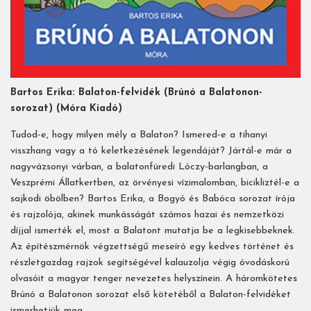
Bartos Erika:
Balaton-felvidék (Brúnó a Balatonon-
sorozat)
(Móra Kiadó)
Tudod-e, hogy milyen mély a Balaton? Ismered-e a tihanyi
visszhang vagy a tó keletkezésének legendáját? Jártál-e már a
nagyvázsonyi várban, a balatonfüredi Lóczy-barlangban, a
Veszprémi Állatkertben, az örvényesi vízimalomban, bicikliztél-e a
sajkodi öbölben? Bartos Erika, a Bogyó és Babóca sorozat írója
és rajzolója, akinek munkásságát számos hazai és nemzetközi
díjjal ismerték el, most a Balatont mutatja be a legkisebbeknek.
Az építészmérnök végzettségű meseíró egy kedves történet és
részletgazdag rajzok segítségével kalauzolja végig óvodáskorú
olvasóit a magyar tenger nevezetes helyszínein. A háromkötetes
Brúnó a Balatonon sorozat első kötetéből a Balaton-felvidéket
ismerhetjük meg.