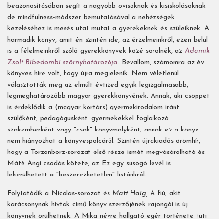
beazonosításában segít a nagyobb ovisoknak és kisiskolásoknak
de mindfulness-módszer bemutatásával a nehézségek
kezeléséhez is mesés utat mutat a gyerekeknek és szüleiknek. A
harmadik könyv, amit én szintén ide, az érzelmeinkről, ezen belül
is a félelmeinkről szóló gyerekkönyvek közé sorolnék, az
Adamik
Zsolt Bibedombi szörnyhatározója
. Bevallom, számomra az év
könyves híre volt, hogy újra megjelenik. Nem véletlenül
választották meg az elmúlt évtized egyik legizgalmasabb,
legmeghatározóbb magyar gyerekkönyvének. Annak, aki csöppet
is érdeklődik a (magyar kortárs) gyermekirodalom iránt
szülőként, pedagógusként, gyermekekkel foglalkozó
szakemberként vagy "csak" könyvmolyként, annak ez a könyv
nem hiányozhat a könyvespolcáról. Szintén újrakiadós örömhír,
hogy a Torzonborz-sorozat első része ismét megvásárolható és
Máté Angi csodás kötete, az Ez egy susogó levél is
lekerülhetett a "beszerezhetetlen" listánkról.
Folytatódik a Nicolas-sorozat és
Matt Haig,
A fiú, akit
karácsonynak hívtak című könyv szerzőjének rajongói is új
könyvnek örülhetnek. A Mika névre hallgató egér története tuti