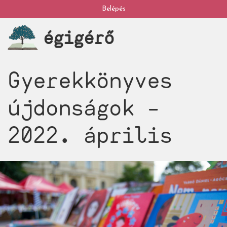
Ugrás
Belépés
My
a
égigérő
tartalomra
account
Gyerekkönyves
újdonságok –
2022. április