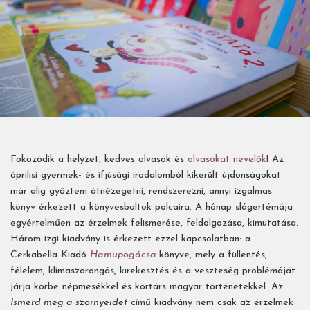
Fokozódik a helyzet, kedves olvasók és
olvasókat nevelők
! Az
áprilisi gyermek- és ifjúsági irodalomból kikerült újdonságokat
már alig győztem átnézegetni, rendszerezni, annyi izgalmas
könyv érkezett a könyvesboltok polcaira. A hónap slágertémája
egyértelműen az érzelmek felismerése, feldolgozása, kimutatása.
Három izgi kiadvány is érkezett ezzel kapcsolatban: a
Cerkabella Kiadó
Hamupogácsa
könyve, mely a füllentés,
félelem, klímaszorongás, kirekesztés és a veszteség problémáját
járja körbe népmesékkel és kortárs magyar történetekkel. Az
Ismerd meg a szörnyeidet
című kiadvány nem csak az érzelmek