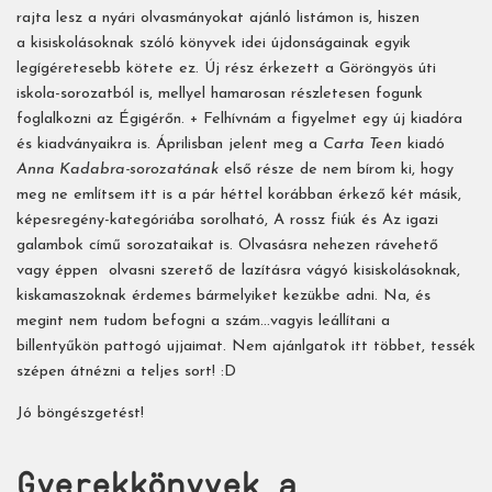
rajta lesz a nyári olvasmányokat ajánló listámon is, hiszen
a kisiskolásoknak szóló könyvek idei újdonságainak egyik
legígéretesebb kötete ez. Új rész érkezett a Göröngyös úti
iskola-sorozatból is, mellyel hamarosan részletesen fogunk
foglalkozni az Égigérőn. + Felhívnám a figyelmet egy új kiadóra
és kiadványaikra is. Áprilisban jelent meg a
Carta Teen
kiadó
Anna Kadabra-sorozatának
első része de nem bírom ki, hogy
meg ne említsem itt is a pár héttel korábban érkező két másik,
képesregény-kategóriába sorolható, A rossz fiúk és Az igazi
galambok című sorozataikat is. Olvasásra nehezen rávehető
vagy éppen olvasni szerető de lazításra vágyó kisiskolásoknak,
kiskamaszoknak érdemes bármelyiket kezükbe adni. Na, és
megint nem tudom befogni a szám...vagyis leállítani a
billentyűkön pattogó ujjaimat. Nem ajánlgatok itt többet, tessék
szépen átnézni a teljes sort! :D
Jó böngészgetést!
Gyerekkönyvek a