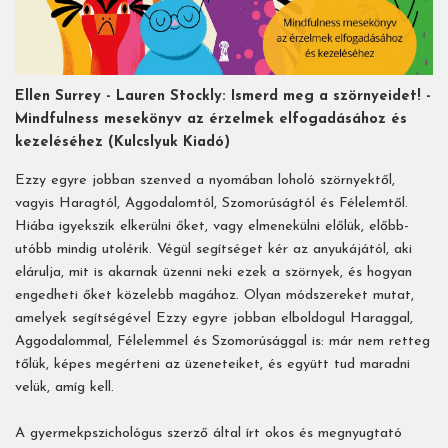
Ellen Surrey - Lauren Stockly:
Ismerd meg a szörnyeidet! -
Mindfulness mesekönyv az érzelmek elfogadásához és
kezeléséhez
(Kulcslyuk Kiadó)
Ezzy egyre jobban szenved a nyomában loholó szörnyektől,
vagyis Haragtól, Aggodalomtól, Szomorúságtól és Félelemtől.
Hiába igyekszik elkerülni őket, vagy elmenekülni előlük, előbb-
utóbb mindig utolérik. Végül segítséget kér az anyukájától, aki
elárulja, mit is akarnak üzenni neki ezek a szörnyek, és hogyan
engedheti őket közelebb magához. Olyan módszereket mutat,
amelyek segítségével Ezzy egyre jobban elboldogul Haraggal,
Aggodalommal, Félelemmel és Szomorúsággal is: már nem retteg
tőlük, képes megérteni az üzeneteiket, és együtt tud maradni
velük, amíg kell.
A gyermekpszichológus szerző által írt okos és megnyugtató