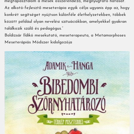
megtapasztalom a mesék összerendező, megnyugtató hatását.
Az alkotó-fejlesztő meseterápia egyik célja ugyanis épp az, hogy
konkrét segítséget nyújtson különféle élethelyzetekben, többek
között például olyan nevelési szituációkban, amelyekkel gyakran
találkozik szülő és pedagógus.”
Boldizsár Ildikó mesekutató, meseterapeuta, a Metamorphoses
Meseterápiás Módszer kidolgozója