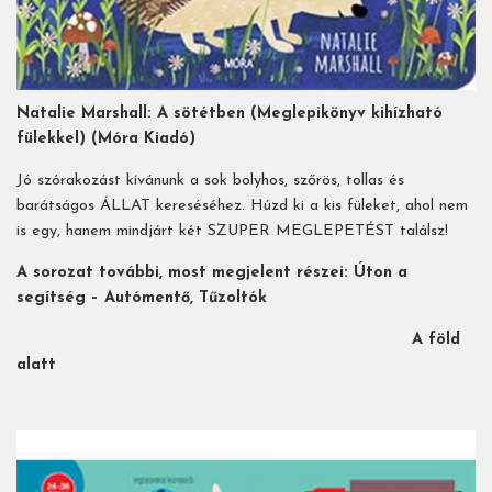
Natalie Marshall: A sötétben (Meglepikönyv kihízható
fülekkel) (Móra Kiadó)
Jó szórakozást kívánunk a sok bolyhos, szőrös, tollas és
barátságos ÁLLAT kereséséhez. Húzd ki a kis füleket, ahol nem
is egy, hanem mindjárt két SZUPER MEGLEPETÉST találsz!
A sorozat további, most megjelent részei: Úton a
segítség – Autómentő, Tűzoltók
A föld
alatt