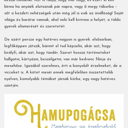
készül mindenki. Azt is tudja, hogy már nagy, és ezért ki kell
bírnia ha anyáék elutaznak pár napra, vagy ő megy táborba –
sőt a kezdeti nehézségek után még jól is esik az önállóság! Saját
világa és barátai vannak, ahol neki kell kivívnia a helyét, a többi
gyerek elismerését és szeretetét.
De azért persze egy hatéves nagyon is gyerek: elsősorban,
legfőképpen játszik, bármit el tud képzelni, akár azt, hogy
királyfi, akár azt, hogy tündér. Szeret hosszú történeteket
hallgatni, kártyázni, beszélgetni; van már kedvenc filmje és
mesehőse. Igazából szerelmes, érti a bonyolult érzelmeket, de a
vicceket is. A kötet meséi ennek megfelelően összetettebb
nyelven, komolyabb témákat járnak körbe, egy nagy hatéves
szintjén.