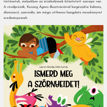
történetek, melyekben az érzékelésnek kitüntetett szerepe van.
A rövidprózák, Keszeg Ágnes illusztrációival kiegészülve különös,
álomszerű, szürreális, ám mégis otthonos hangulatú mesekönyvet
eredményeznek.