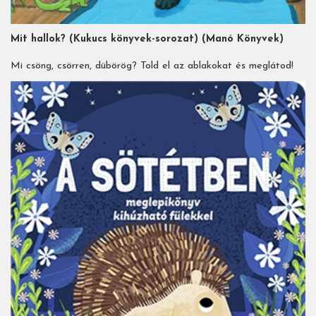
Mit hallok? (Kukucs könyvek-sorozat) (Manó Könyvek)
Mi csöng, csörren, dübörög? Told el az ablakokat és meglátod!