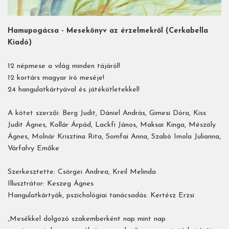
Hamupogácsa - Mesekönyv az érzelmekről (Cerkabella
Kiadó)
12 népmese a világ minden tájáról!
12 kortárs magyar író meséje!
24 hangulatkártyával és játékötletekkel!
A kötet szerzői: Berg Judit, Dániel András, Gimesi Dóra, Kiss
Judit Ágnes, Kollár Árpád, Lackfi János, Maksai Kinga, Mészöly
Ágnes, Molnár Krisztina Rita, Somfai Anna, Szabó Imola Julianna,
Várfalvy Emőke
Szerkesztette: Csörgei Andrea, Kreil Melinda
Illusztrátor: Keszeg Ágnes
Hangulatkártyák, pszichológiai tanácsadás: Kertész Erzsi
„Mesékkel dolgozó szakemberként nap mint nap