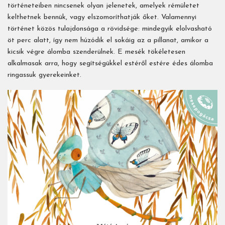
történeteiben nincsenek olyan jelenetek, amelyek rémületet
kelthetnek bennük, vagy elszomoríthatják őket. Valamennyi
történet közös tulajdonsága a rövidsége: mindegyik elolvasható
öt perc alatt, így nem húzódik el sokáig az a pillanat, amikor a
kicsik végre álomba szenderülnek. E mesék tökéletesen
alkalmasak arra, hogy segítségükkel estéről estére édes álomba
ringassuk gyerekeinket.