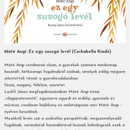
Máté Angi: Ez egy susogó levél (Cerkabella Kiadó)
Máté Angi rövidmeséi olyan, a gyerekek számára mindennap
használt, hétköznapi fogalmakról szólnak, amelyek eddig mégsem
jelentettek témát a gyerekirodalomban:
fázás, magány, félelem, szeretet.
Lackfi János megfogalmazásában Máté Angi írásai
„világújrateremtő”, egyszerre egyedi és erdélyi, gyermeki és
művészi, csodásan hajlékony és mulatságosan naiv Máté Angi –
nyelven beszélnek.
Mesékről lévén szó a szokatlan perspektívák, megszemélyesülő
fogalmak, varázslatok használatával lesznek különlegesek ezek a