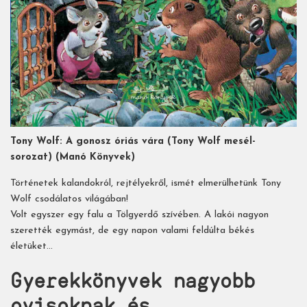
Tony Wolf: A gonosz óriás vára (Tony Wolf mesél-
sorozat) (Manó Könyvek)
Történetek kalandokról, rejtélyekről, ismét elmerülhetünk Tony
Wolf csodálatos világában!
Volt egyszer egy falu a Tölgyerdő szívében. A lakói nagyon
szerették egymást, de egy napon valami feldúlta békés
életüket…
Gyerekkönyvek nagyobb
ovisoknak és