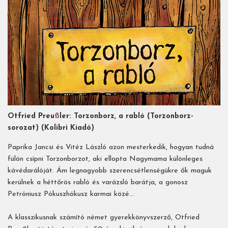
Otfried Preu
ß
ler: Torzonborz, a rabló
(Torzonborz-
sorozat) (Kolibri Kiadó)
Paprika Jancsi és Vitéz László azon mesterkedik, hogyan tudná
fülön csípni Torzonborzot, aki ellopta Nagymama különleges
kávédarálóját. Ám legnagyobb szerencsétlenségükre ők maguk
kerülnek a héttőrös rabló és varázsló barátja, a gonosz
Petróniusz Pókuszhókusz karmai közé…
A klasszikusnak számító német gyerekkönyvszerző, Otfried