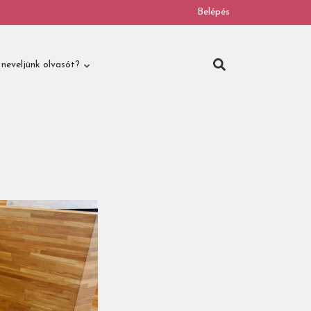
Belépés
neveljünk olvasót?