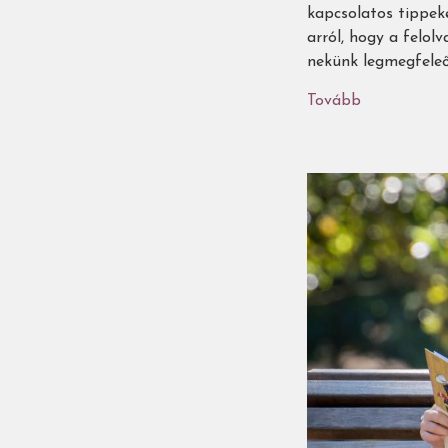
kapcsolatos tippek
arról, hogy a felol
nekünk legmegfeleő
Tovább
(7
tipp
szülőknek
meséléshez,
felolvasásh