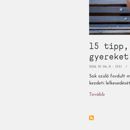
15 tipp,
gyereket
2016. 10. 04., K – 13:51
Sok szülő fordult m
kezdeti lelkesedésé
Tovább
(15
tipp,
hogyan
neveljünk
olvasó
gyereket...)