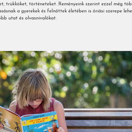
et, trükköket, történeteket. Reményeink szerint ezzel még t
vasásnak a gyerekek és felnőttek életében is óriási szerepe leh
bb utat és olvasnivalókat.
oz)