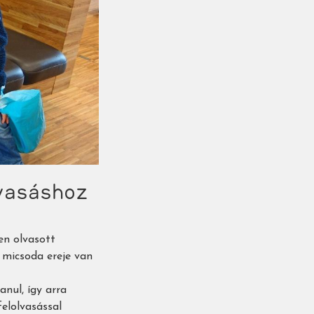
vasáshoz
en olvasott
 micsoda ereje van
anul, így arra
elolvasással