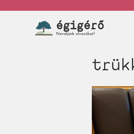
Ugrás
My
a
tartalomra
égigérő
account
Neveljünk olvasókat!
trük