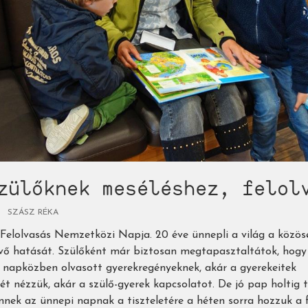
zülőknek meséléshez, felol
SZÁSZ RÉKA
a Felolvasás Nemzetközi Napja. 20 éve ünnepli a világ a közös
vő hatását. Szülőként már biztosan megtapasztaltátok, hogy
a napközben olvasott gyerekregényeknek, akár a gyerekeitek
ét nézzük, akár a szülő-gyerek kapcsolatot. De jó pap holtig t
nnek az ünnepi napnak a tiszteletére a héten sorra hozzuk a f