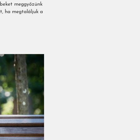
öbbeket meggyőzünk
et, ha megtaláljuk a