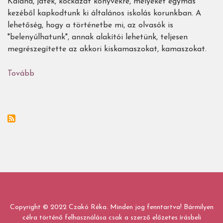
Kaland, játék, kockázat könyvekre, melyeket egymás
kezéből kapkodtunk ki általános iskolás korunkban. A
lehetőség, hogy a történetbe mi, az olvasók is
"belenyúlhatunk", annak alakítói lehetünk, teljesen
megrészegítette az akkori kiskamaszokat, kamaszokat.
Tovább
(34
interaktív
gyerekkönyv
ugribugrival,
feladatokkal,
játékokkal,
útválasztással,
nyomozással...)
Copyright © 2022 Czakó Réka. Minden jog fenntartva! Bármilyen
célra történő felhasználása csak a szerző előzetes írásbeli