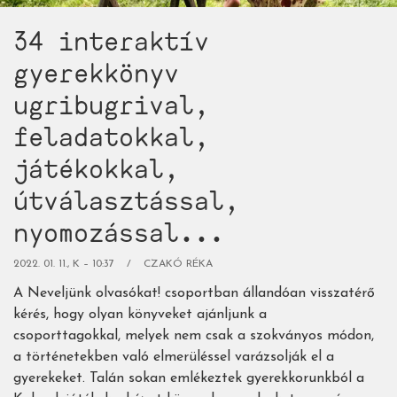
34 interaktív
gyerekkönyv
ugribugrival,
feladatokkal,
játékokkal,
útválasztással,
nyomozással...
2022. 01. 11., K – 10:37
CZAKÓ RÉKA
A Neveljünk olvasókat! csoportban állandóan visszatérő
kérés, hogy olyan könyveket ajánljunk a
csoporttagokkal, melyek nem csak a szokványos módon,
a történetekben való elmerüléssel varázsolják el a
gyerekeket. Talán sokan emlékeztek gyerekkorunkból a