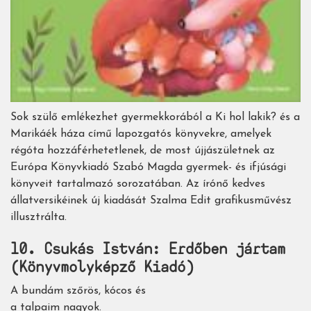
Sok szülő emlékezhet gyermekkorából a Ki hol lakik? és a
Marikáék háza című lapozgatós könyvekre, amelyek
régóta hozzáférhetetlenek, de most újjászületnek az
Európa Könyvkiadó Szabó Magda gyermek- és ifjúsági
könyveit tartalmazó sorozatában. Az írónő kedves
állatversikéinek új kiadását Szalma Edit grafikusművész
illusztrálta.
10. Csukás István: Erdőben jártam
(Könyvmolyképző Kiadó)
A bundám szőrös, kócos és
a talpaim nagyok.