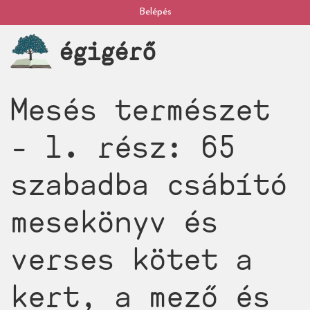
Ugrás
Belépés
My
a
égigérő
tartalomra
account
Mesés természet
- 1. rész: 65
szabadba csábító
mesekönyv és
verses kötet a
kert, a mező és