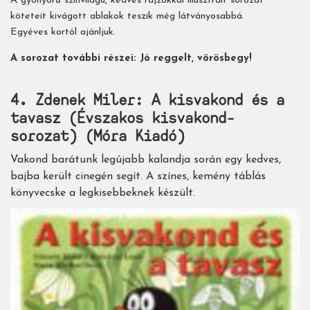
A gyönyörű színvilágú, kedves rajzokkal illusztrált sorozat
köteteit kivágott ablakok teszik még látványosabbá.
Egyéves kortól ajánljuk.
A sorozat további részei: Jó reggelt, vörösbegy!
4. Zdenek Miler: A kisvakond és a
tavasz (Évszakos kisvakond-
sorozat) (Móra Kiadó)
Vakond barátunk legújabb kalandja során egy kedves,
bajba került cinegén segít. A színes, kemény táblás
könyvecske a legkisebbeknek készült.