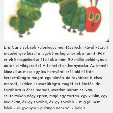
Eric Carle sok-sok különleges montázstechnikával készült
mesekönyve közül a legelső és legismertebb (amit 1969-
es első megjelenése óta több mint 20 millió példányban
adtak el világszerte) A telhetetlen hernyócska. Az immár
klasszikus mese egy kis hernyóról szól, aki hétfőn
keresztülrágta magát egy almán, de továbbra is éhes
maradt, kedden keresztülrágta magát két körtén, de
továbbra is éhes maradt, szerdán három szilván,
csütörtökön négy epren, majd egy tortán, egy virslin, egy
nyalókán, és így tovább, és így tovább – míg jól nem
lakik – és gyönyörű pillangó nem válik belőle.