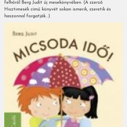
felhőről Berg Judit új mesekönyvében. (A szerző
Hisztimesék című könyvét sokan ismerik, szeretik és
haszonnal forgatják…)