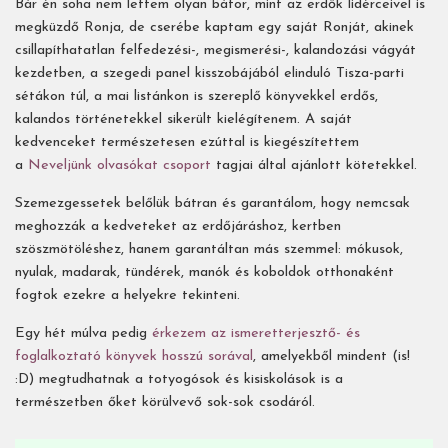
Bár én soha nem lettem olyan bátor, mint az erdők lidérceivel is
megküzdő Ronja, de cserébe kaptam egy saját Ronját, akinek
csillapíthatatlan felfedezési-, megismerési-, kalandozási vágyát
kezdetben, a szegedi panel kisszobájából elinduló Tisza-parti
sétákon túl, a mai listánkon is szereplő könyvekkel erdős,
kalandos történetekkel sikerült kielégítenem. A saját
kedvenceket természetesen ezúttal is kiegészítettem
a
Neveljünk olvasókat csoport
tagjai által ajánlott kötetekkel.
Szemezgessetek belőlük bátran és garantálom, hogy nemcsak
meghozzák a kedveteket az erdőjáráshoz, kertben
szöszmötöléshez, hanem garantáltan más szemmel: mókusok,
nyulak, madarak, tündérek, manók és koboldok otthonaként
fogtok ezekre a helyekre tekinteni.
Egy hét múlva pedig
érkezem az ismeretterjesztő- és
foglalkoztató könyvek hosszú sorával
, amelyekből mindent (is!
:D) megtudhatnak a totyogósok és kisiskolások is a
természetben őket körülvevő sok-sok csodáról.