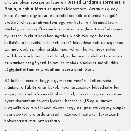
általam olyan sokszor emlegetett
Astrid Lindgren történet, a
Ronja, a rabló lánya
és újra belelapoztam. Aztán még egy
kicsit és még egy kicsit, és a rablóbandák otthonául szolgáló
erdőkről olvasva ráismertem egy pár hete tett kirándulásunk
színhelyére, amely Borkának és nekem is a „hazatérés” élményét
nyújtotta. Neki a köveken ugrálás, kidőlt fák ágai között
bujkálás, a leküzdhetetlennek látszó leküzdése volt az izgalmas.
Én meg csak szimplán órákig meg voltam hatva, hogy milyen
csodák vesznek bennünket körül, és ha nem is ölelgettem sorra
az utunkat szegélyező fákat, de mohás oldalukat időről időre
végigsimítottam és próbáltam „szóra bírni” őket.
Rá kellett jönnöm, hogy a gyerekem menési-, felfedezési
mániája, a fák és óriás kövek megmászásának leküzdhetetlen
vágya, azokból a könyvekből indult el, amiket még én olvastam
gyerekkoromban és amelyeknek hatására (főleg a lányom
megszületése óta) hiszek abban, hogy az igazi boldogság csupán
napi egy-két óra erdőjárással, Tisza-parti sétával, füvészkerti
bolyongással már biztosítható.