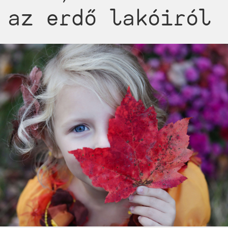
az erdő lakóiról