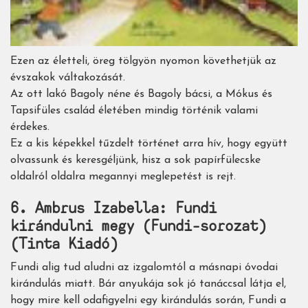
Ezen az életteli, öreg tölgyön nyomon követhetjük az
évszakok váltakozását.
Az ott lakó Bagoly néne és Bagoly bácsi, a Mókus és
Tapsifüles család életében mindig történik valami
érdekes.
Ez a kis képekkel tűzdelt történet arra hív, hogy együtt
olvassunk és keresgéljünk, hisz a sok papírfülecske
oldalról oldalra megannyi meglepetést is rejt.
6. Ambrus Izabella: Fundi
kirándulni megy (Fundi-sorozat)
(Tinta Kiadó)
Fundi alig tud aludni az izgalomtól a másnapi óvodai
kirándulás miatt. Bár anyukája sok jó tanáccsal látja el,
hogy mire kell odafigyelni egy kirándulás során, Fundi a