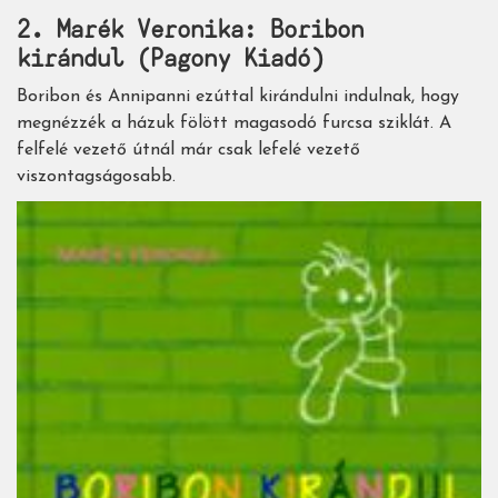
2. Marék Veronika: Boribon
kirándul (Pagony Kiadó)
Boribon és Annipanni ezúttal kirándulni indulnak, hogy
megnézzék a házuk fölött magasodó furcsa sziklát. A
felfelé vezető útnál már csak lefelé vezető
viszontagságosabb.