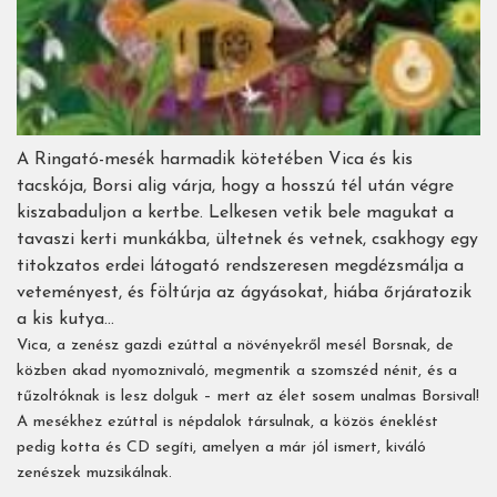
A Ringató-mesék harmadik kötetében Vica és kis
tacskója, Borsi alig várja, hogy a hosszú tél után végre
kiszabaduljon a kertbe. Lelkesen vetik bele magukat a
tavaszi kerti munkákba, ültetnek és vetnek, csakhogy egy
titokzatos erdei látogató rendszeresen megdézsmálja a
veteményest, és föltúrja az ágyásokat, hiába őrjáratozik
a kis kutya…
Vica, a zenész gazdi ezúttal a növényekről mesél Borsnak, de
közben akad nyomoznivaló, megmentik a szomszéd nénit, és a
tűzoltóknak is lesz dolguk – mert az élet sosem unalmas Borsival!
A mesékhez ezúttal is népdalok társulnak, a közös éneklést
pedig kotta és CD segíti, amelyen a már jól ismert, kiváló
zenészek muzsikálnak.