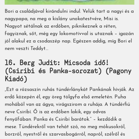
Bori a családjával kirándulni indul. Velük tart a nagyi és a
nagypapa, na meg a kislány unokatestvére, Misi is.
Nagyot sétálnak az erdőben, piknikeznek a réten,
fagyiznak, sőt, még egy lokomotívval is utaznak – igazán
jól alakul ez a csodaszép nap. Egészen addig, míg Bori el
nem veszti Teddyt…
16. Berg Judit: Micsoda idő!
(Csiribi és Panka-sorozat) (Pagony
Kiadó)
„Ezt a rózsaszín ruhás tündérlánykát Pankának hívják. Az
erdő közepén él, egy öreg tölgyfa első emeletén. Puha
mohából van az ágya, virágszirom a ruhája. A tündérfiú
neve Csiribí. Ő is az erdőben lakik, egy odvas
fenyőfában. Panka és Csiribí barátok.” – kezdődik a
mese. Tündérekről van tehát szó, no meg mókusokról,
borzról, nyestről és szarvasbogárról, napról, szélről és