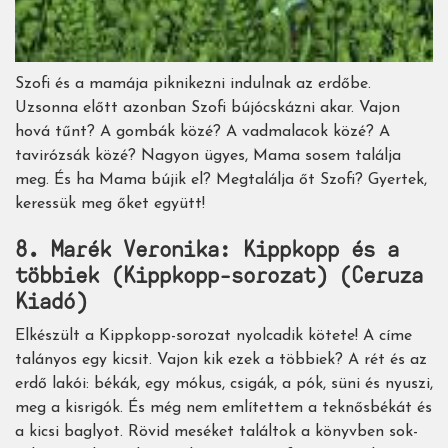
Szofi és a mamája piknikezni indulnak az erdőbe.
Uzsonna előtt azonban Szofi bújócskázni akar. Vajon
hová tűnt? A gombák közé? A vadmalacok közé? A
tavirózsák közé? Nagyon ügyes, Mama sosem találja
meg. És ha Mama bújik el? Megtalálja őt Szofi? Gyertek,
keressük meg őket együtt!
8. Marék Veronika: Kippkopp és a
többiek (Kippkopp-sorozat) (Ceruza
Kiadó)
Elkészült a Kippkopp-sorozat nyolcadik kötete! A címe
talányos egy kicsit. Vajon kik ezek a többiek? A rét és az
erdő lakói: békák, egy mókus, csigák, a pók, süni és nyuszi,
meg a kisrigók. És még nem említettem a teknősbékát és
a kicsi baglyot. Rövid meséket találtok a könyvben sok-