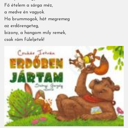
Fő ételem a sárga méz,
a medve én vagyok.
Ha brummogok, hát megremeg
az erdőrengeteg,
bizony, a hangom mily remek,
csak rám füleljetek!