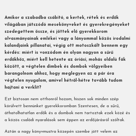
Amikor a szabadba csábító, a kertek, rétek és erdők
világában játszódó mesekönyveket és gyerekregényeket
szedegettem össze, és jöttek elő gyerekkorom
olvasmányainak emlékei vagy a lányommal közös irodalmi
kalandjaink pillanatai, végig ott motoszkált bennem egy
kérdés: miért is vonzódom én olyan nagyon a sűrű
erdőkhöz, miért kell hetente az óriási, mohás oldalú fák
között, a végtelen dimbek és dombok völgyeiben
barangolnom ahhoz, hogy meglegyen az a pár óra
végtelen nyugalom, amivel hétről-hétre tovább tudom
hajtani a verklit?
Ezt biztosan nem otthonról hozom, hiszen sok minden szép
körülvett bennünket gyerekkoromban Szentesen, de a sűrű,
áthatolhatatlan erdők és a dombok nem tartoztak ezek közé és
a közös családi nyaralások sem éppen az erdőjárásról szóltak.
Aztán a nagy könyvmustra közepén szembe jött velem az