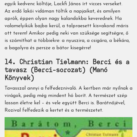
egyik kedvenc költője, Lackfi János írt vicces verseket.
Az erdő lakói vidáman töltik a napjaikat, és amilyen
aprók, éppen olyan nagy kalandokba keverednek. Ha
valamelyikük bajba kerül, a talpraesett kisvakond máris
ott terem! Amikor pedig neki van szüksége segítségre, ő
is számíthat a többiekre: a nyuszira, a csigára, a békára,
a bagolyra és persze a bátor kisegérre!
14. Christian Tielmann: Berci és a
tavasz (Berci-sorozat) (Manó
Könyvek)
Tavasszal annyi a felfedeznivaló. A kertben már nyílnak a
virágok, pedig még mindent hó borít. A természet szép
lassan életre kel – és vele együtt Berci is. Barátnőjével,
Rozival felfedezik a kertet és a természetet.