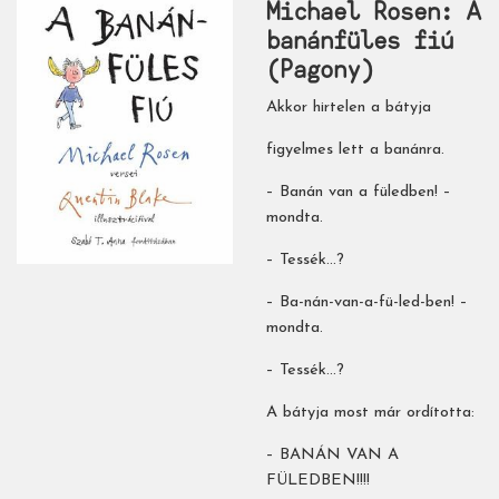
Michael Rosen: A
​banánfüles fiú
(Pagony)
Akkor hirtelen a bátyja
figyelmes lett a banánra.
– Banán van a füledben! –
mondta.
– Tessék…?
– Ba-nán-van-a-fü-led-ben! –
mondta.
– Tessék…?
A bátyja most már ordította:
– BANÁN VAN A
FÜLEDBEN!!!!