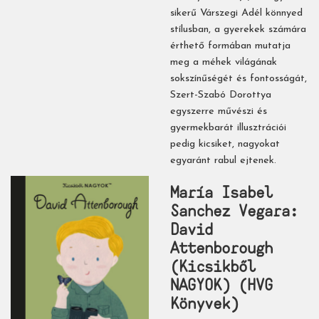
sikerű Várszegi Adél könnyed
stílusban, a gyerekek számára
érthető formában mutatja
meg a méhek világának
sokszínűségét és fontosságát,
Szert-Szabó Dorottya
egyszerre művészi és
gyermekbarát illusztrációi
pedig kicsiket, nagyokat
egyaránt rabul ejtenek.
María Isabel
Sanchez Vegara:
David ​
Attenborough
(Kicsikből
NAGYOK) (HVG
Könyvek)