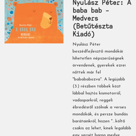
Nyulász Péter: A
baba bab –
Medvers
(Betűtészta
Kiadó)
Nyulász Péter
beszédfejlesztő mondókái
hihetetlen népszerűségnek
örvendenek, gyerekek ezrei
nőttek már fel
"babababozva". A legújabb
(3.) részben többek közt
lábbal hajtós kismotorról,
vadasparkról, reggeli
ébredésről szólnak a verses
mondókák, és persze bundás
barátainkról, hiszen "...költő
csakis az lehet, kinek legalább
egy versét barna medve