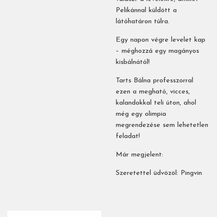
Pelikánnal küldött a
látóhatáron túlra.
Egy napon végre levelet kap
– méghozzá egy magányos
kisbálnától!
Tarts Bálna professzorral
ezen a megható, vicces,
kalandokkal teli úton, ahol
még egy olimpia
megrendezése sem lehetetlen
feladat!
Már megjelent:
Szeretettel üdvözöl: Pingvin