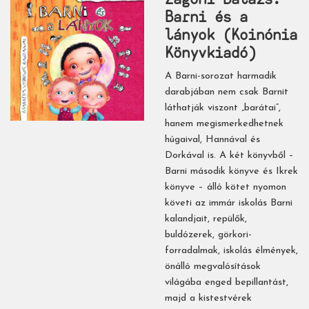
Barni és a
lányok (Koinónia
Könyvkiadó)
A Barni-sorozat harmadik
darabjában nem csak Barnit
láthatják viszont „barátai”,
hanem megismerkedhetnek
húgaival, Hannával és
Dorkával is. A két könyvből –
Barni második könyve és Ikrek
könyve – álló kötet nyomon
követi az immár iskolás Barni
kalandjait, repülők,
buldózerek, görkori-
forradalmak, iskolás élmények,
önálló megvalósítások
világába enged bepillantást,
majd a kistestvérek