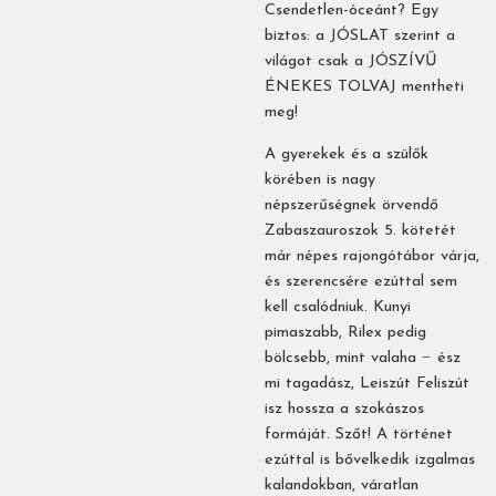
Csendetlen-óceánt? Egy
biztos: a JÓSLAT szerint a
világot csak a JÓSZÍVŰ
ÉNEKES TOLVAJ mentheti
meg!
A gyerekek és a szülők
körében is nagy
népszerűségnek örvendő
Zabaszauroszok 5. kötetét
már népes rajongótábor várja,
és szerencsére ezúttal sem
kell csalódniuk. Kunyi
pimaszabb, Rilex pedig
bölcsebb, mint valaha ̶ ész
mi tagadász, Leiszút Feliszút
isz hossza a szokászos
formáját. Szőt! A történet
ezúttal is bővelkedik izgalmas
kalandokban, váratlan