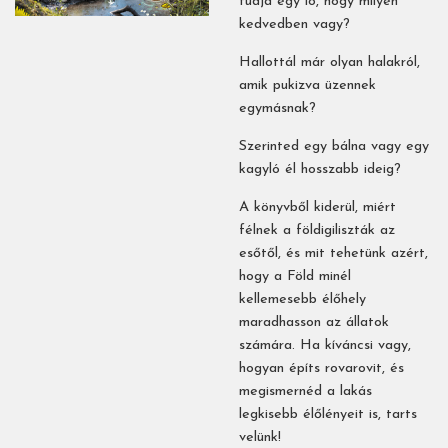
tudja egy ló, hogy milyen
kedvedben vagy?
Hallottál már olyan halakról,
amik pukizva üzennek
egymásnak?
Szerinted egy bálna vagy egy
kagyló él hosszabb ideig?
A könyvből kiderül, miért
félnek a földigiliszták az
esőtől, és mit tehetünk azért,
hogy a Föld minél
kellemesebb élőhely
maradhasson az állatok
számára. Ha kíváncsi vagy,
hogyan építs rovarovit, és
megismernéd a lakás
legkisebb élőlényeit is, tarts
velünk!