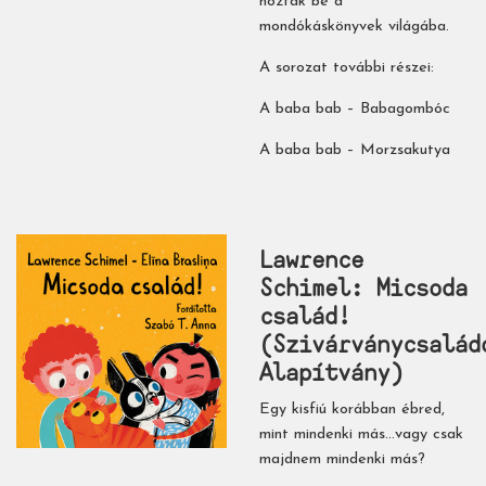
hoztak be a
mondókáskönyvek világába.
A sorozat további részei:
A baba bab – Babagombóc
A baba bab – Morzsakutya
Lawrence
Schimel: Micsoda
​család!
(Szivárványcsalád
Alapítvány)
Egy kisfiú korábban ébred,
mint mindenki más…vagy csak
majdnem mindenki más?