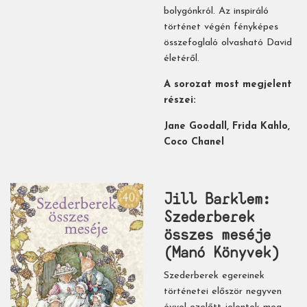
bolygónkról. Az inspiráló
történet végén fényképes
összefoglaló olvasható David
életéről.
A sorozat most megjelent
részei:
Jane Goodall, Frida Kahlo,
Coco Chanel
Jill Barklem:
Szederberek ​
összes meséje
(Manó Könyvek)
Szederberek egereinek
történetei először negyven