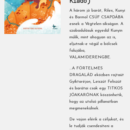
Kiadó)
A három jó barát, Rilex, Kunyi
és Barmol CSÚF CSAPDÁBA
esnek a Végtelen-síkságon. A
szabadulásuk egyedül Kunyin
múlik, mint ahogyan az is,
eljutnak-e végül a bölcsek
falujába,
VALAMIDERENGBE.
…A FÖRTELMES
DRAGALÁD eközben rajtaüt
Gyíktaréjon, Leiszút Feliszút
és barátai csak egy TITKOS
JÓAKARÓNAK köszönhetik,
hogy az utolsó pillanatban
megmenekülnek.
De vajon elérik a céljukat, és
le tudják csendesíteni a