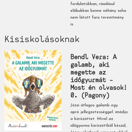
fordulatokban, ráadásul
előbukkan benne néhány soha
nem látott fura teremtmény
is.
Kisiskolásoknak
Bendl Vera: A ​
galamb, aki
megette az
időgyurmát –
Most én olvasok!
0. (Pagony)
Józsi átlagos galamb egy
apró jellegzetességgel: imádja
a körözöttet. Mivel az
időgyurma körözöttből készül,