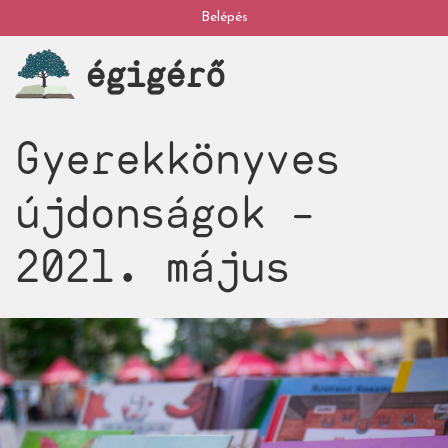
Ugrás
Belépés
My
a
égigérő
tartalomra
account
Gyerekkönyves
újdonságok –
2021. május