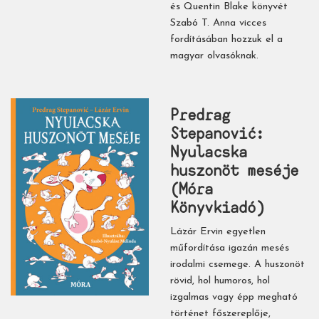
és Quentin Blake könyvét
Szabó T. Anna vicces
fordításában hozzuk el a
magyar olvasóknak.
Predrag
Stepanović:
Nyulacska ​
huszonöt meséje
(Móra
Könyvkiadó)
Lázár Ervin egyetlen
műfordítása igazán mesés
irodalmi csemege. A huszonöt
rövid, hol humoros, hol
izgalmas vagy épp megható
történet főszereplője,