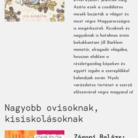
évvel ezelőtt jelentek meg.
Azóta ezek a csodálatos
mesék bejárták a világot és
most végre Magyarországra
is megérkeztek. Kicsiknek és
nagyoknak is hatalmas öröm
bekukkantani Jill Barklem
miniatűr, elragadó világába,
hosszan elidőzni a
részletgazdag képeken és
együtt izgulni a szereplőkkel
kalandjaik során. Nyolc
varázslatos történet a szerző
előszavával végre magyarul is!
Nagyobb ovisoknak,
kisiskolásoknak
Zágoni Balázs: