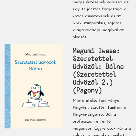
megszületésének varázsa, az
együtt játszás forgataga, a
közös csínytevések és az
ikrek szimpatikus, sajátos
világa ragadja magával az
olvasót.
Megumi Iwasa:
Szeretettel ​
üdvözöl: Bálna
(Szeretettel
üdvözöl 2.)
(Pagony)
Mióta utolsó tanítványa,
Pingvin visszatért tanítani a
Pingvin-szigetre, Bálna
professzor rettentő
magányos. Egyre csak várja a
választ a levelekre, amiket