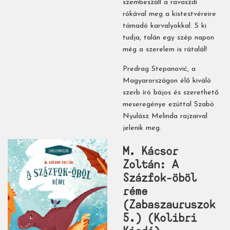
szembeszáll a ravaszdi
rókával meg a kistestvéreire
támadó karvalyokkal. S ki
tudja, talán egy szép napon
még a szerelem is rátalál!
Predrag Stepanović, a
Magyarországon élő kiváló
szerb író bájos és szerethető
meseregénye ezúttal Szabó
Nyulász Melinda rajzaival
jelenik meg.
M. Kácsor
Zoltán: A ​
Százfok-öböl
réme
(Zabaszauruszok
5.) (Kolibri