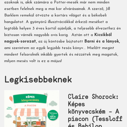
azoknak is, akik számára a Potter-mesék már nem minden
esetben felelnek meg a mai kor elvárásainak. A szerző, Jill
Barklem remekül ötvözte a kortárs világot és a békebeli
hangulatot. A gyönyörű illusztrációkkal érkező meséket a
legtöbb helyen 3 éves kortól ajánlják, a teljesebb élvezethez én
biztosan várnék nagyobb ovis korig. Aztán ott a
Kicsikből
nagyok-sorozat,
az új köntösbe bújtatott
Barni és a lányok,
ami szerintem az egyik legjobb tesós könyv... Mielőtt megint
mindent felsorolnék inkább gyertek és nézzétek meg magatok,
milyen mesés volt is ez a május!
Legkisebbeknek
Claire Shorock:
Képes
könyvecském – A
piacon (Tessloff
és Babilon