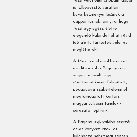
Józsi véletlenül csippant abból
is. Elképesztő, váratlan
következményei lesznek a
csippantásnak, annyira, hogy
Józsi egy egész életre
elegendő kalandot él át rövid
idő alatt. Tartsatok vele, és
meglátjátok!
A Most én olvasok!-sorozat
elindításával a Pagony régi
vágya teljesült: egy
szisztematikusan felépített,
pedagógusi szakértelemmel
megtámogatott kortárs,
magyar „olvasni tanulok”-
sorozatot építünk.
A Pagony legkiválóbb szerzői
öt-öt könyvet írnak, öt
különböző nehézségi szinten,