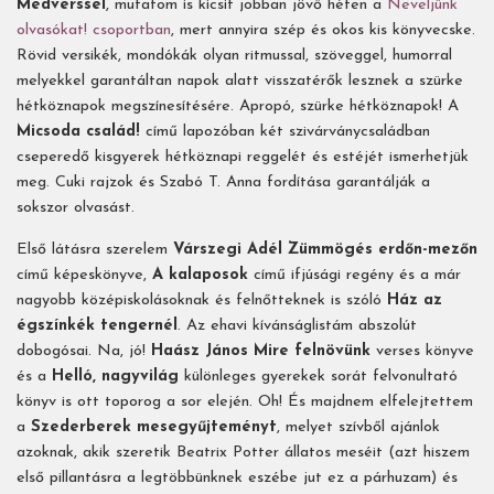
Medverssel
, mutatom is kicsit jobban jövő héten a
Neveljünk
olvasókat! csoportban
, mert annyira szép és okos kis könyvecske.
Rövid versikék, mondókák olyan ritmussal, szöveggel, humorral
melyekkel garantáltan napok alatt visszatérők lesznek a szürke
hétköznapok megszínesítésére. Apropó, szürke hétköznapok! A
Micsoda család!
című lapozóban két szivárványcsaládban
cseperedő kisgyerek hétköznapi reggelét és estéjét ismerhetjük
meg. Cuki rajzok és Szabó T. Anna fordítása garantálják a
sokszor olvasást.
Első látásra szerelem
Várszegi Adél Zümmögés erdőn-mezőn
című képeskönyve,
A kalaposok
című ifjúsági regény és a már
nagyobb középiskolásoknak és felnőtteknek is szóló
Ház az
égszínkék tengernél
. Az ehavi kívánságlistám abszolút
dobogósai. Na, jó!
Haász János Mire felnövünk
verses könyve
és a
Helló, nagyvilág
különleges gyerekek sorát felvonultató
könyv is ott toporog a sor elején. Oh! És majdnem elfelejtettem
a
Szederberek mesegyűjteményt
, melyet szívből ajánlok
azoknak, akik szeretik Beatrix Potter állatos meséit (azt hiszem
első pillantásra a legtöbbünknek eszébe jut ez a párhuzam) és