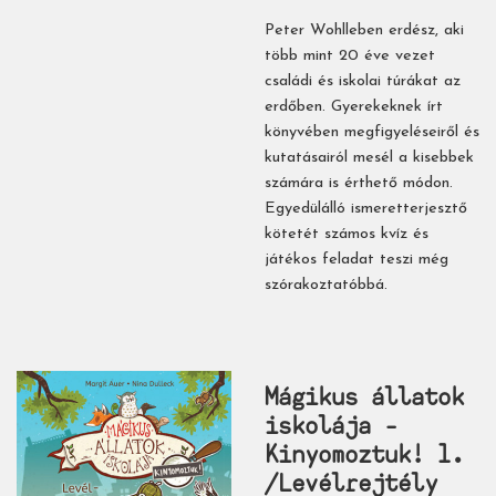
Peter Wohlleben erdész, aki
több mint 20 éve vezet
családi és iskolai túrákat az
erdőben. Gyerekeknek írt
könyvében megfigyeléseiről és
kutatásairól mesél a kisebbek
számára is érthető módon.
Egyedülálló ismeretterjesztő
kötetét számos kvíz és
játékos feladat teszi még
szórakoztatóbbá.
Mágikus állatok
iskolája -
Kinyomoztuk! 1.
/Levélrejtély