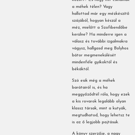
a méhek télen? Vagy
hallottad már egy mézkészítő
szájából, hogyan készül a
méz, mielőtt a Szofibendőbe
kerülne? Ha minderre igen a
válasz és további izgalmakra
vágysz, hallgasd meg Bolyhos
bátor megmenekülését
mindenféle gyíkoktól és
békáktól.
Szó esik még a méhek
barátairól is, és ha
meggyőződtél róla, hogy ezek
a kis rovarok legalább olyan
klassz társak, mint a kutyák,
megtudhatod, hogy lehetsz te
is az ő legjobb pajtásuk.
A könyv szerzője, a nagy