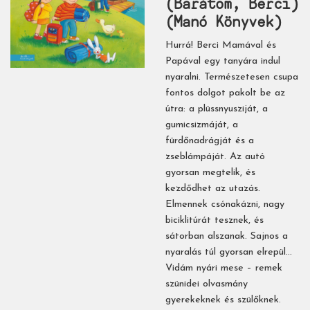
(Barátom, Berci)
(Manó Könyvek)
Hurrá! Berci Mamával és
Papával egy tanyára indul
nyaralni. Természetesen csupa
fontos dolgot pakolt be az
útra: a plüssnyusziját, a
gumicsizmáját, a
fürdőnadrágját és a
zseblámpáját. Az autó
gyorsan megtelik, és
kezdődhet az utazás.
Elmennek csónakázni, nagy
biciklitúrát tesznek, és
sátorban alszanak. Sajnos a
nyaralás túl gyorsan elrepül…
Vidám nyári mese – remek
szünidei olvasmány
gyerekeknek és szülőknek.