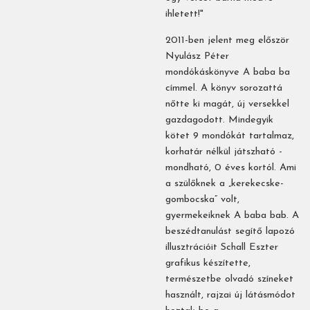
ihletett!"
2011-ben jelent meg először
Nyulász Péter
mondókáskönyve A baba ba
címmel. A könyv sorozattá
nőtte ki magát, új versekkel
gazdagodott. Mindegyik
kötet 9 mondókát tartalmaz,
korhatár nélkül játszható -
mondható, 0 éves kortól. Ami
a szülőknek a „kerekecske-
gombocska” volt,
gyermekeiknek A baba bab. A
beszédtanulást segítő lapozó
illusztrációit Schall Eszter
grafikus készítette,
természetbe olvadó színeket
használt, rajzai új látásmódot