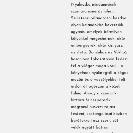
Nyulacska mindannyiunk
számára ismerős lehet.
Születése pillanatától kezdve
olyan kalandokba keveredik
ugyanis, amelyek bármilyen
kölyökkel megeshetnek, akár
embergyerek, akár kisnyuszi
az illető. Bambihoz és Vukhoz
hasonlóan fokozatosan fedezi
fel a világot maga körül - a
kényelmes nyúlüregtől a tágas
mezőn és a veszélyekkel teli
erdőn át egészen a közeli
faluig. Ahogy a szemünk
láttára felcseperedik,
megtanul húsvéti tojást
festeni, csatangolásai közben
barátokra tesz szert, sőt
velük együtt bátran