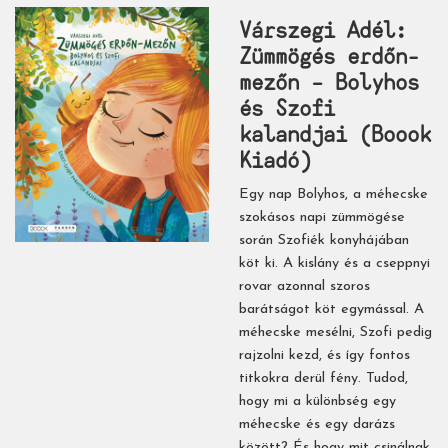
Várszegi Adél:
Zümmögés ​erdőn-
mezőn – Bolyhos
és Szofi
kalandjai (Boook
Kiadó)
Egy nap Bolyhos, a méhecske
szokásos napi zümmögése
során Szofiék konyhájában
köt ki. A kislány és a cseppnyi
rovar azonnal szoros
barátságot köt egymással. A
méhecske mesélni, Szofi pedig
rajzolni kezd, és így fontos
titkokra derül fény. Tudod,
hogy mi a különbség egy
méhecske és egy darázs
között? És hogy mit csinálnak