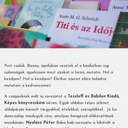
Picit csalok. Bizony, áprilisban vesztek el a kínálatban izgi
újdonságok, igyekszem most azokat is hozni, mutatni. Hol is
kezdjem? Hol is kezdjem? Életkor szerint előre haladva
mutatom a kedvenceimet.
A csöppeknek indít új sorozatot a
Tessloff és Babilon Kiadó,
Képes könyvecském
néven. Egyik oldalon teljes jelenet,
oldalpárján kiemelt tárgyakkal, ételekkel, szereplőkkel... Jó kis
dumcsialap mindegyik rész, amolyan böngésző-előkészítőnek
mondanám.
Nyulász Péter
Baba bab-sorozata is kibővült a