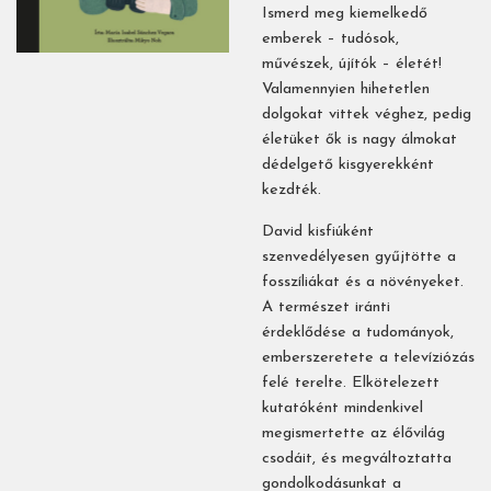
Ismerd meg kiemelkedő
emberek – tudósok,
művészek, újítók – életét!
Valamennyien hihetetlen
dolgokat vittek véghez, pedig
életüket ők is nagy álmokat
dédelgető kisgyerekként
kezdték.
David kisfiúként
szenvedélyesen gyűjtötte a
fosszíliákat és a növényeket.
A természet iránti
érdeklődése a tudományok,
emberszeretete a televíziózás
felé terelte. Elkötelezett
kutatóként mindenkivel
megismertette az élővilág
csodáit, és megváltoztatta
gondolkodásunkat a