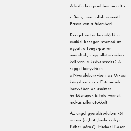
A kisfiú hangosabban mondta:
– Bocs, nem hallok semmit!
Banán van a fülemben!
Reggel sietve készülődik a
család, betegen nyomod az
ágyat, a tengerparton
nyaraltok, vagy állatorvoshoz
kell vinni a kedvencedet? A
reggel könyvében,
a Nyaralókönyvben, az Orvosi
könyvben és az Esti mesék
könyvében az unalmas
hétköznapok is tele vannak
mókás pillanatokkal!
Az angol gyerekirodalom két
óriása (a „brit Janikovszky-
Réber páros”), Michael Rosen