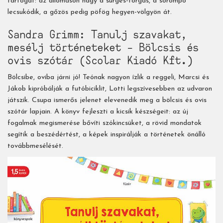
tartogat: az állomáson nagy a sürgés-forgás, a sorompó
lecsukódik, a gőzös pedig pöfög hegyen-völgyön át.
Sandra Grimm: Tanulj szavakat,
mesélj történeteket – Bölcsis és
ovis szótár (Scolar Kiadó Kft.)
Bölcsibe, oviba járni jó! Teónak nagyon ízlik a reggeli, Marcsi és
Jákob kipróbálják a futóbiciklit, Lotti legszívesebben az udvaron
játszik. Csupa ismerős jelenet elevenedik meg a bölcsis és ovis
szótár lapjain. A könyv fejleszti a kicsik készségeit: az új
fogalmak megismerése bővíti szókincsüket, a rövid mondatok
segítik a beszédértést, a képek inspirálják a történetek önálló
továbbmesélését.