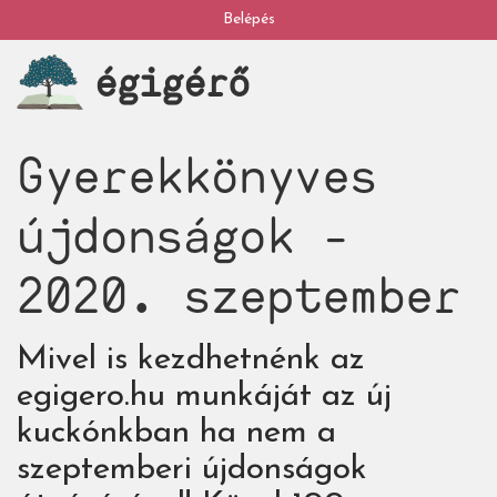
Ugrás
Belépés
My
a
égigérő
tartalomra
account
Gyerekkönyves
újdonságok -
2020. szeptember
Mivel is kezdhetnénk az
egigero.hu munkáját az új
kuckónkban ha nem a
szeptemberi újdonságok