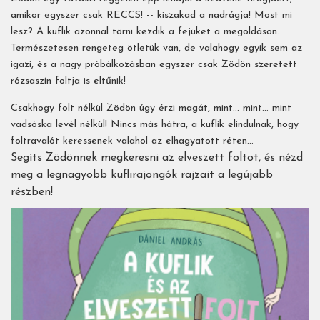
amikor egyszer csak RECCS! -- kiszakad a nadrágja! Most mi
lesz? A kuflik azonnal törni kezdik a fejüket a megoldáson.
Természetesen rengeteg ötletük van, de valahogy egyik sem az
igazi, és a nagy próbálkozásban egyszer csak Zödön szeretett
rózsaszín foltja is eltűnik!
Csakhogy folt nélkül Zödön úgy érzi magát, mint... mint... mint
vadsóska levél nélkül! Nincs más hátra, a kuflik elindulnak, hogy
foltravalót keressenek valahol az elhagyatott réten...
Segíts Zödönnek megkeresni az elveszett foltot, és nézd
meg a legnagyobb kuflirajongók rajzait a legújabb
részben!