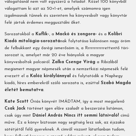
válogatásnál nem volt egyszerű a feladat. Közel 100 könyvből
válogattam ki azt az 50+1-et, amelyek számomra igen
izgalmasnak tűnnek és szerintem ha könyvesbolt vagy könyvtár
felé jártok érdemes meggusztálni őket.
Sorozatokból a
Kuflik-
, a
Mackó és zongora-
és a
Kolibri
Kiadó mitológia-sorozatá
nak folytatása különösen nagy öröm
de felbukkant egy ősrégi ismerősöm is, a Rrrrrrrrrrrrettentő töri-
sorozat is, amelyet már 20 éve hiányolok a magyar
könyvesboltok polcairól.
Zalka Csenge Virág
a Ribizliből
megismert magyar népmesék után a nemzetközi népmesék felé
evezett el a
Kalóz királylánnyal
és folytatódik a Naphegy
kiadó, híres emberekről szóló sorozata is, ezúttal
Szabó Magda
életét bemutatva
.
Kate Scott
Óriás könyvét IMÁDTAM, így a most megjelenő
Csak Jack
történet igen előre szaladt a beszerzési listámon,
csak úgy mint
Dániel András Nincs itt semmi látnivaló!
című
műve. Ez a könyv biztosan nagy segítség lesz sok, az éjszaka
sötétjétől félő gyereknek. A címről viszont látatlanban tudom,