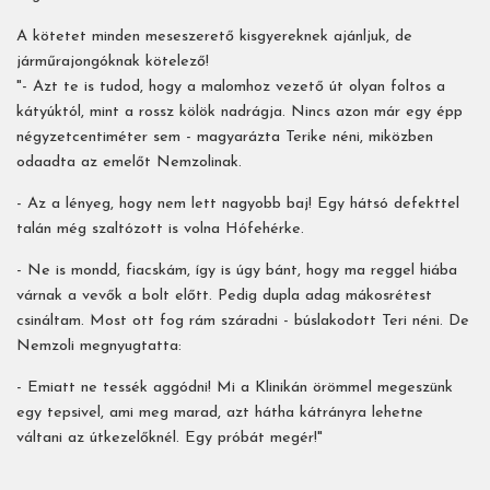
A kötetet minden meseszerető kisgyereknek ajánljuk, de
járműrajongóknak kötelező!
"- Azt te is tudod, hogy a malomhoz vezető út olyan foltos a
kátyúktól, mint a rossz kölök nadrágja. Nincs azon már egy épp
négyzetcentiméter sem - magyarázta Terike néni, miközben
odaadta az emelőt Nemzolinak.
- Az a lényeg, hogy nem lett nagyobb baj! Egy hátsó defekttel
talán még szaltózott is volna Hófehérke.
- Ne is mondd, fiacskám, így is úgy bánt, hogy ma reggel hiába
várnak a vevők a bolt előtt. Pedig dupla adag mákosrétest
csináltam. Most ott fog rám száradni - búslakodott Teri néni. De
Nemzoli megnyugtatta:
- Emiatt ne tessék aggódni! Mi a Klinikán örömmel megeszünk
egy tepsivel, ami meg marad, azt hátha kátrányra lehetne
váltani az útkezelőknél. Egy próbát megér!"