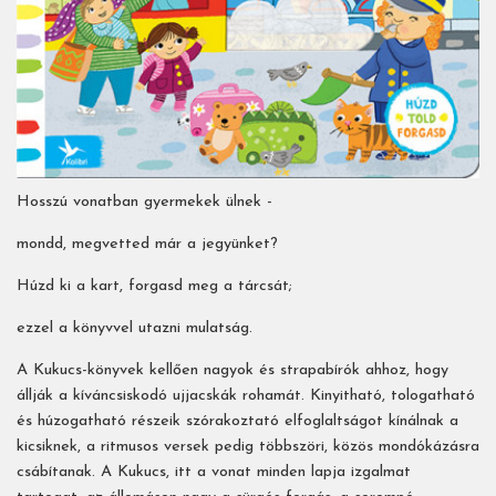
Hosszú vonatban gyermekek ülnek -
mondd, megvetted már a jegyünket?
Húzd ki a kart, forgasd meg a tárcsát;
ezzel a könyvvel utazni mulatság.
A Kukucs-könyvek kellően nagyok és strapabírók ahhoz, hogy
állják a kíváncsiskodó ujjacskák rohamát. Kinyitható, tologatható
és húzogatható részeik szórakoztató elfoglaltságot kínálnak a
kicsiknek, a ritmusos versek pedig többszöri, közös mondókázásra
csábítanak. A Kukucs, itt a vonat minden lapja izgalmat