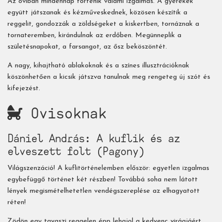
Az oviban mindennap történik valami izgalmas. A gyerekek
együtt játszanak és kézműveskednek, közösen készítik a
reggelit, gondozzák a zöldségeket a kiskertben, tornáznak a
tornateremben, kirándulnak az erdőben. Megünneplik a
születésnapokat, a farsangot, az ősz beköszöntét.
A nagy, kihajtható ablakoknak és a színes illusztrációknak
köszönhetően a kicsik játszva tanulnak meg rengeteg új szót és
kifejezést.
Ovisoknak
Dániel András: A kuflik és az
elveszett folt (Pagony)
Világszenzáció! A kuflitörténelemben először: egyetlen izgalmas
egybefüggő történet két részben! Továbbá soha nem látott
lények megismételhetetlen vendégszereplése az elhagyatott
réten!
Zödön egy tavaszi reggelen épp lehajol a kedvenc virágjáért,