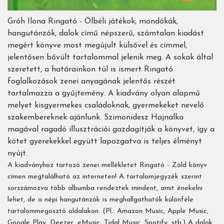
Gróh Ilona Ringató - Ölbéli játékok, mondókák,
hangutánzók, dalok című népszerű, számtalan kiadást
megért könyve most megújult külsővel és címmel,
jelentősen bővült tartalommal jelenik meg. A sokak által
szeretett, a határainkon túl is ismert Ringató
foglalkozások zenei anyagának jelentős részét
tartalmazza a gyűjtemény. A kiadvány olyan alapmű
melyet kisgyermekes családoknak, gyermekeket nevelő
szakembereknek ajánlunk. Szimonidesz Hajnalka
magával ragadó illusztrációi gazdagítják a könyvet, így a
kötet gyerekekkel együtt lapozgatva is teljes élményt
nyújt.
A kiadványhoz tartozó zenei mellékletet Ringató - Zöld könyv
címen megtalálható az interneten! A tartalomjegyzék szerint
sorszámozva több albumba rendeztek mindent, amit énekelni
lehet, de a népi hangutánzók is meghallgathatók különféle
tartalommegosztó oldalakon. (Pl.: Amazon Music, Apple Music,
Google Play, Deezer, eMusic, Tidal Music, Spotify, stb.) A dalok