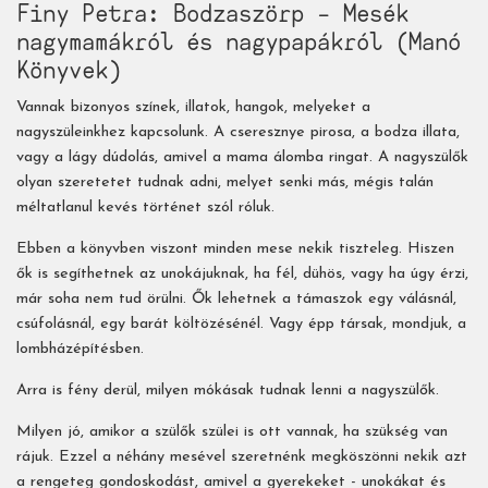
Finy Petra: Bodzaszörp – Mesék
nagymamákról és nagypapákról (Manó
Könyvek)
Vannak bizonyos színek, illatok, hangok, melyeket a
nagyszüleinkhez kapcsolunk. A cseresznye pirosa, a bodza illata,
vagy a lágy dúdolás, amivel a mama álomba ringat. A nagyszülők
olyan szeretetet tudnak adni, melyet senki más, mégis talán
méltatlanul kevés történet szól róluk.
Ebben a könyvben viszont minden mese nekik tiszteleg. Hiszen
ők is segíthetnek az unokájuknak, ha fél, dühös, vagy ha úgy érzi,
már soha nem tud örülni. Ők lehetnek a támaszok egy válásnál,
csúfolásnál, egy barát költözésénél. Vagy épp társak, mondjuk, a
lombházépítésben.
Arra is fény derül, milyen mókásak tudnak lenni a nagyszülők.
Milyen jó, amikor a szülők szülei is ott vannak, ha szükség van
rájuk. Ezzel a néhány mesével szeretnénk megköszönni nekik azt
a rengeteg gondoskodást, amivel a gyerekeket - unokákat és