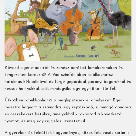
Kövesd Egér maestrót és zenész barátait lombkoronákon és
tengereken keresztül! A Vad szimfóniában találkozhatsz
hatalmas kék bálnával és fürge gepárddal, parányi bogarakkal és
kecses hattyúkkal, akik mindegyike egy-egy titkot tár fel.
Útközben rábukkanhatsz a meglepetésekre, amelyeket Egér
maestro hagyott a számodra: egy rejtőzködő, zümmögő dongóra
és összekevert betűkre, amelyekből kirakhatod a következő
nyomot, és még egy rejtjeles üzenetet is!
A gyerekek és felnőttek hagyományos, közös felolvasás során is