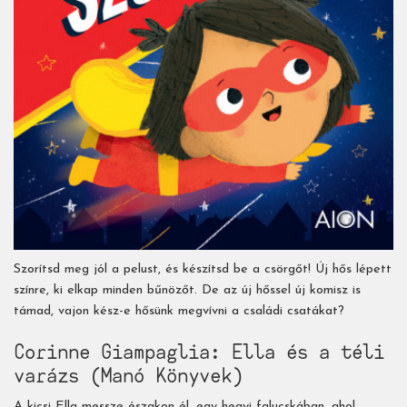
Szorítsd meg jól a pelust, és készítsd be a csörgőt! Új hős lépett
színre, ki elkap minden bűnözőt. De az új hőssel új komisz is
támad, vajon kész-e hősünk megvívni a családi csatákat?
Corinne Giampaglia: Ella ​és a téli
varázs (Manó Könyvek)
A kicsi Ella messze északon él, egy hegyi falucskában, ahol