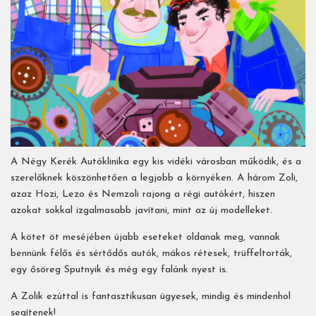
A Négy Kerék Autóklinika egy kis vidéki városban működik, és a
szerelőknek köszönhetően a legjobb a környéken. A három Zoli,
azaz Hozi, Lezo és Nemzoli rajong a régi autókért, hiszen
azokat sokkal izgalmasabb javítani, mint az új modelleket.
A kötet öt meséjében újabb eseteket oldanak meg, vannak
bennünk félős és sértődős autók, mákos rétesek, trüffeltorták,
egy ősöreg Sputnyik és még egy falánk nyest is.
A Zolik ezúttal is fantasztikusan ügyesek, mindig és mindenhol
segítenek!