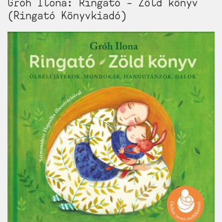
Gróh Ilona: Ringató – Zöld könyv
(Ringató Könyvkiadó)