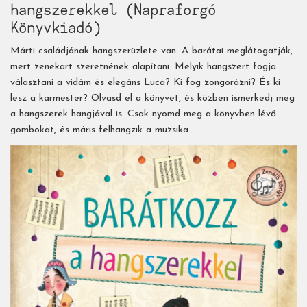
hangszerekkel (Napraforgó
Könyvkiadó)
Márti családjának hangszerüzlete van. A barátai meglátogatják,
mert zenekart szeretnének alapítani. Melyik hangszert fogja
választani a vidám és elegáns Luca? Ki fog zongorázni? És ki
lesz a karmester? Olvasd el a könyvet, és közben ismerkedj meg
a hangszerek hangjával is. Csak nyomd meg a könyvben lévő
gombokat, és máris felhangzik a muzsika.