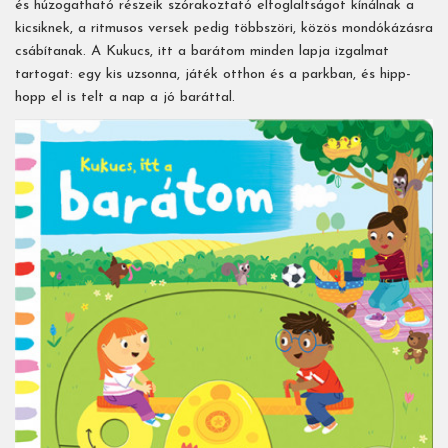
és húzogatható részeik szórakoztató elfoglaltságot kínálnak a
kicsiknek, a ritmusos versek pedig többszöri, közös mondókázásra
csábítanak. A Kukucs, itt a barátom minden lapja izgalmat
tartogat: egy kis uzsonna, játék otthon és a parkban, és hipp-
hopp el is telt a nap a jó baráttal.