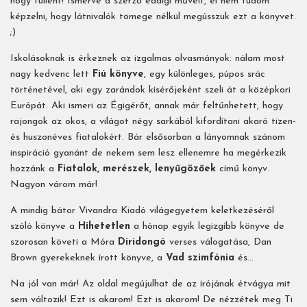
hogy füllent! Ismerve a szerző eddigi műveit, el nem tudom
képzelni, hogy látnivalók tömege nélkül megússzuk ezt a könyvet.
;)
Iskolásoknak is érkeznek az izgalmas olvasmányok: nálam most
nagy kedvenc lett
Fiú könyve
, egy különleges, púpos srác
történetével, aki egy zarándok kísérőjeként szeli át a középkori
Európát. Aki ismeri az Égigérőt, annak már feltűnhetett, hogy
rajongok az okos, a világot négy sarkából kifordítani akaró tizen-
és huszonéves fiatalokért. Bár elsősorban a lányomnak szánom
inspiráció gyanánt de nekem sem lesz ellenemre ha megérkezik
hozzánk a
Fiatalok, merészek, lenyűgözőek
című könyv.
Nagyon várom már!
A mindig bátor Vivandra Kiadó világegyetem keletkezéséről
szóló könyve a
Hihetetlen
a hónap egyik legizgibb könyve de
szorosan követi a Móra
Diridongó
verses válogatása, Dan
Brown gyerekeknek írott könyve, a
Vad szimfónia
és...
Na jól van már! Az oldal megújulhat de az írójának étvágya mit
sem változik! Ezt is akarom! Ezt is akarom! De nézzétek meg Ti