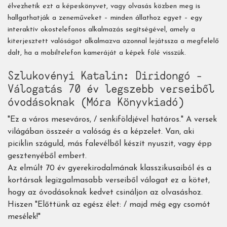
élvezhetik ezt a képeskönyvet, vagy olvasás közben meg is
hallgathatják a zeneműveket – minden állathoz egyet – egy
interaktív okostelefonos alkalmazás segítségével, amely a
kiterjesztett valóságot alkalmazva azonnal lejátssza a megfelelő
dalt, ha a mobiltelefon kameráját a képek fölé visszük.
Szlukovényi Katalin: Diridongó -
Válogatás 70 év legszebb verseiből
óvodásoknak (Móra Könyvkiadó)
"Ez a város meseváros, / senkiföldjével határos." A versek
világában összeér a valóság és a képzelet. Van, aki
piciklin száguld, más falevélből készít nyuszit, vagy épp
gesztenyéből embert.
Az elmúlt 70 év gyerekirodalmának klasszikusaiból és a
kortársak legizgalmasabb verseiből válogat ez a kötet,
hogy az óvodásoknak kedvet csináljon az olvasáshoz.
Hiszen "Előttünk az egész élet: / majd még egy csomót
mesélek!"