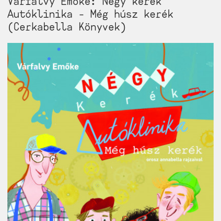
Várfalvy Emőke: Négy kerék
Autóklinika - Még húsz kerék
(Cerkabella Könyvek)