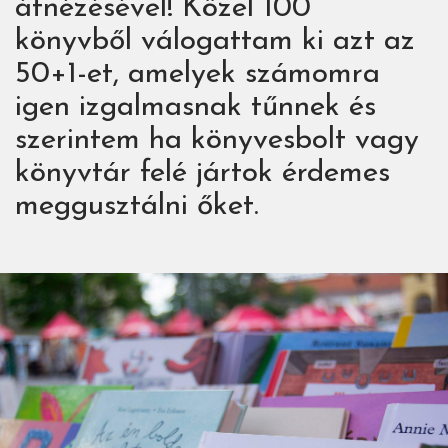
átnézésével! Közel 100
könyvből válogattam ki azt az
50+1-et, amelyek számomra
igen izgalmasnak tűnnek és
szerintem ha könyvesbolt vagy
könyvtár felé jártok érdemes
meggusztálni őket.