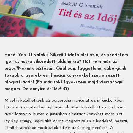
Hahó! Van itt valaki? Sikerült idetalálni az új és szerintem
igen csinosra sikeredett oldalunkra? Hát nem más az
érzés?Nekünk biztosan! Önállóan, függetlenül dübörgünk
tovább a gyerek- és ifjúsági könyvekkel szegélyezett
blogsztrádán! (Ez már sok? Igyekszem majd visszafogni
magam. De annyira örülök! :D)
Mivel is kezdhetnénk az egigero.hu munkáját az új kuckónkban
ha nem a szeptemberi újdonságok átnézésével! Itt aztán bőven
akad látnivaló, hiszen a júniusban elmaradt könyvhét most lett
így-úgy-amúgy, leginkább online megtartva és a kiadóktól hosszú,
tömött sorokban masíroztak kifelé az új megjelenések. A