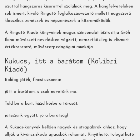
ezúttal hangszeres kísérettel szólalnak meg. A hangfelvételeken
sok ismert, kiváló Ringató foglalkozásvezető mellett nagyszerű
klasszikus zenészek és népzenészek a közreműködők.
A Ringató Kiadó könyveinek magas színvonalát biztosítja Gróh
Ilona művészeti nevelésben végzett, nemzetközileg is elismert
értékteremtő, művészetpedagógiai munkája.
Kukucs, ​itt a barátom (Kolibri
Kiadó)
Boldog játék, fincsi uzsonna;
jött a barátom, s csak nevetünk ma.
Told be a kart, húzd körbe a tárcsát;
játsszunk együtt; jó a barátság!
A Kukucs-könyvek kellően nagyok és strapabírók ahhoz, hogy
állják a kíváncsiskodó ujjacskák rohamát. Kinyitható, tologatható