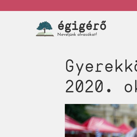
Ugrás
My
a
tartalomra
égigérő
account
Neveljünk olvasókat!
Gyerekk
2020. o