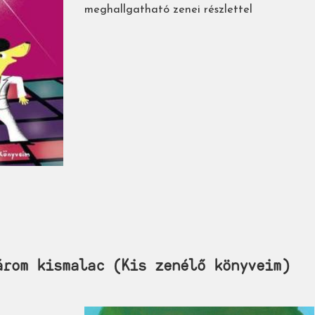
meghallgatható zenei részlettel
árom kismalac (Kis zenélő könyveim)