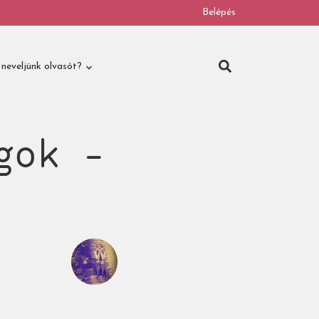
Belépés
neveljünk olvasót?
gok -