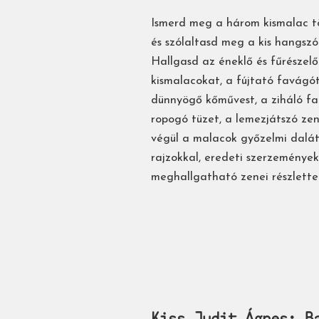
Ismerd meg a három kismalac t
és szólaltasd meg a kis hangszó
Hallgasd az éneklő és fűrészelő
kismalacokat, a fújtató favágót
dünnyögő kőművest, a ziháló fa
ropogó tüzet, a lemezjátszó zen
végül a malacok győzelmi dalát
rajzokkal, eredeti szerzeményekk
meghallgatható zenei részlettel
Kiss Judit Ágnes: Ba