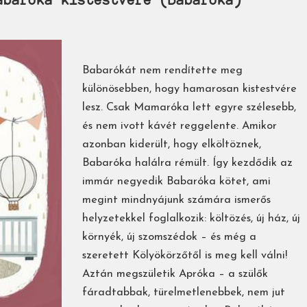
Babarókát nem rendítette meg
különösebben, hogy hamarosan kistestvére
lesz. Csak Mamaróka lett egyre szélesebb,
és nem ivott kávét reggelente. Amikor
azonban kiderült, hogy elköltöznek,
Babaróka halálra rémült. Így kezdődik az
immár negyedik Babaróka kötet, ami
megint mindnyájunk számára ismerős
helyzetekkel foglalkozik: költözés, új ház, új
környék, új szomszédok – és még a
szeretett Kölyökörzőtől is meg kell válni!
Aztán megszületik Apróka – a szülők
fáradtabbak, türelmetlenebbek, nem jut