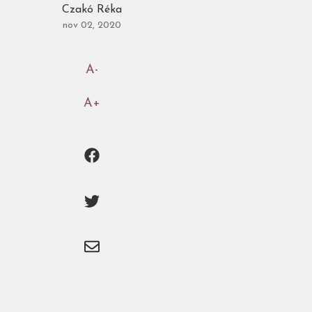
Czakó Réka
nov 02, 2020
A-
A+