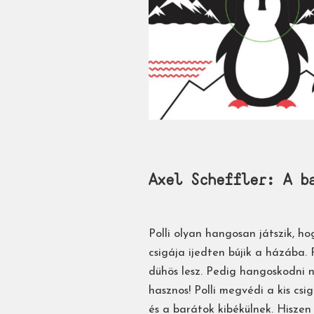
Axel Scheffler: A ​b
Polli olyan hangosan játszik, ho
csigája ijedten bújik a házába.
dühös lesz. Pedig hangoskodni 
hasznos! Polli megvédi a kis csi
és a barátok kibékülnek. Hisze