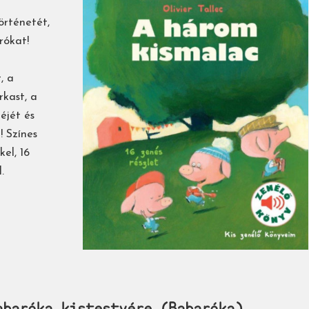
örténetét,
rókat!
, a
rkast, a
éjét és
! Színes
el, 16
.
baróka ​kistestvére (Babaróka)