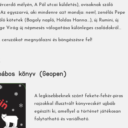
dércerdő mélyén, A Pál utcai küldetés), ovisoknak szóló
,
Az egyszarvú, aki mindenre azt mondja: nem!, zenélős Pepe
óló kötetek (Bagoly napló, Holdas Hanna...), új Rumini,
új
e Virág új népmesés válogatása különleges családokról...
, ceruzákat megnyálazni és böngészésre fel!
k
bábos könyv (Geopen)
A legkisebbeknek szánt fekete-fehér-piros
rajzokkal illusztrált könyvecskét ujjbáb
egészíti ki, amellyel a történet játékosan
folytatható és variálható.