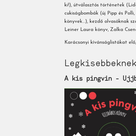
ki!), útválasztós történetek (Li
cukiságbombák (új Pipp és Polli
könyvek...), kezdő olvasóknak sz
Leiner Laura könyv, Zalka Cseng
Karácsonyi kívánságlistákat elő
Legkisebbekne
A kis pingvin - Ujj