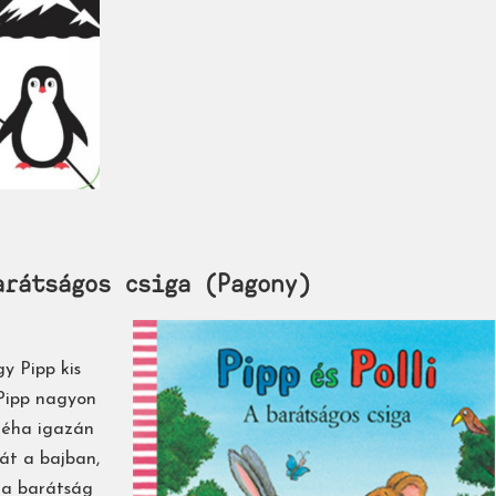
arátságos csiga (Pagony)
gy Pipp kis
 Pipp nagyon
néha igazán
gát a bajban,
n a barátság