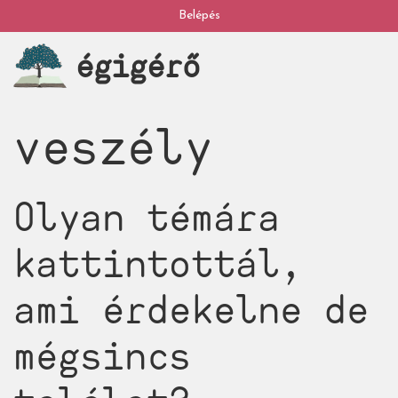
Ugrás
Belépés
My
a
égigérő
tartalomra
account
veszély
Olyan témára
kattintottál,
ami érdekelne de
mégsincs