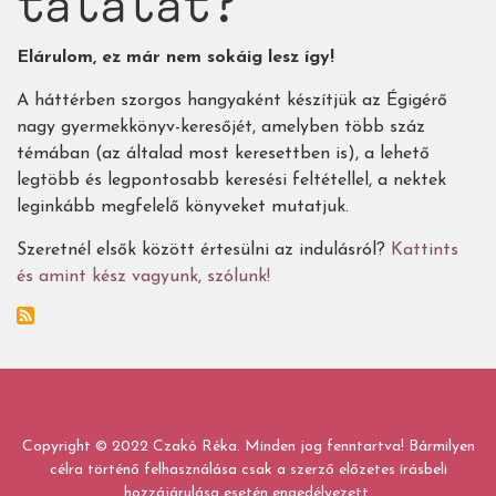
találat?
Elárulom, ez már nem sokáig lesz így!
A háttérben szorgos hangyaként készítjük az Égigérő
nagy gyermekkönyv-keresőjét, amelyben több száz
témában (az általad most keresettben is), a lehető
legtöbb és legpontosabb keresési feltétellel, a nektek
leginkább megfelelő könyveket mutatjuk.
Szeretnél elsők között értesülni az indulásról?
Kattints
és amint kész vagyunk, szólunk!
Copyright © 2022 Czakó Réka. Minden jog fenntartva! Bármilyen
célra történő felhasználása csak a szerző előzetes írásbeli
hozzájárulása esetén engedélyezett.