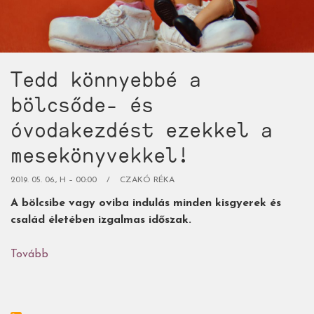
Tedd könnyebbé a
bölcsőde- és
óvodakezdést ezekkel a
mesekönyvekkel!
2019. 05. 06., H – 00:00
CZAKÓ RÉKA
A bölcsibe vagy oviba indulás minden kisgyerek és
család életében izgalmas időszak.
Tovább
(Tedd
könnyebbé
a
bölcsőde-