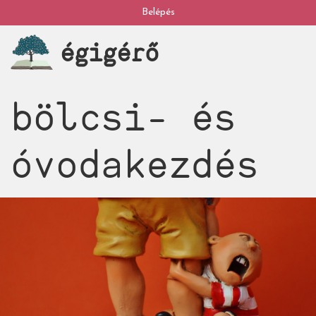
Ugrás
Belépés
My
a
égigérő
tartalomra
account
bölcsi- és
óvodakezdés