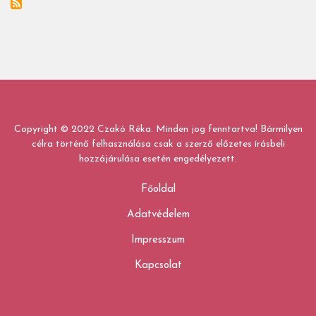
és
óvodakezdést
ezekkel
a
mesekönyvekkel!)
Copyright © 2022 Czakó Réka. Minden jog fenntartva! Bármilyen
célra történő felhasználása csak a szerző előzetes írásbeli
hozzájárulása esetén engedélyezett.
Főoldal
Adatvédelem
Impresszum
Kapcsolat