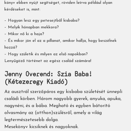
könyv ebben nyújt segítséget, röviden leírva például olyan
kérdéseket is, mint:
– Hogyan lesz egy petesejtből kisbaba?
– Melyik hónapban mekkora?
– Mikor nő ki a haja?
– És mikor jön el az a pillanat, amikor hallja, hogy beszélnek
hozzá?
– Hogy születik és milyen az első napokban?
Lenyűgöző történet az egész család számára!
Jenny Overend: Szia Baba!
(Kétezeregy Kiadó)
Az ausztrál szerzőpáros egy kisbaba születését ünnepli
családi körben. Három nagyobb gyerek, anyuka, apuka,
nagynéni, és a bába. Megható és egyben bátorító
olvasmány az (otthon)szülésről, amely a világ
legtermészetesebb dolga.
Mesekönyv kicsiknek és nagyoknak.