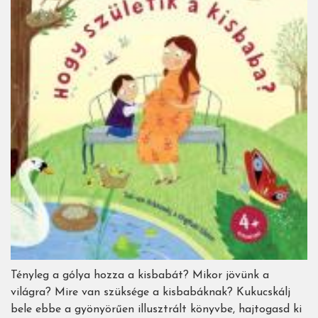
Tényleg a gólya hozza a kisbabát? Mikor jövünk a
világra? Mire van szüksége a kisbabáknak? Kukucskálj
bele ebbe a gyönyörűen illusztrált könyvbe, hajtogasd ki