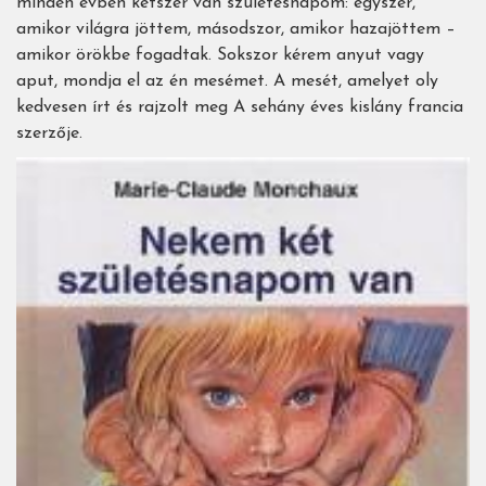
minden évben kétszer van születésnapom: egyszer,
amikor világra jöttem, másodszor, amikor hazajöttem –
amikor örökbe fogadtak. Sokszor kérem anyut vagy
aput, mondja el az én mesémet. A mesét, amelyet oly
kedvesen írt és rajzolt meg A sehány éves kislány francia
szerzője.