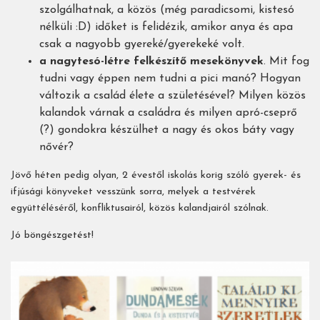
szolgálhatnak, a közös (még paradicsomi, kistesó
nélküli :D) időket is felidézik, amikor anya és apa
csak a nagyobb gyereké/gyerekeké volt.
a nagytesó-létre felkészítő mesekönyvek
. Mit fog
tudni vagy éppen nem tudni a pici manó? Hogyan
változik a család élete a születésével? Milyen közös
kalandok várnak a családra és milyen apró-cseprő
(?) gondokra készülhet a nagy és okos báty vagy
nővér?
Jövő héten pedig olyan, 2 évestől iskolás korig szóló gyerek- és
ifjúsági könyveket vesszünk sorra, melyek a testvérek
együttéléséről, konfliktusairól, közös kalandjairól szólnak.
Jó böngészgetést!