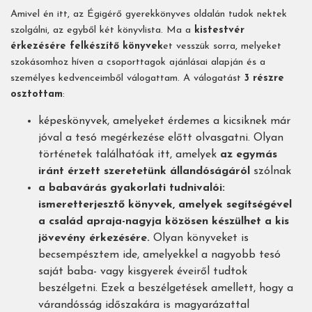
Amivel én itt, az Égigérő gyerekkönyves oldalán tudok nektek
szolgálni, az egyből két könyvlista. Ma a
kistestvér
érkezésére felkészítő könyvek
et vesszük sorra, melyeket
szokásomhoz híven a csoporttagok ajánlásai alapján és a
személyes kedvenceimből válogattam. A válogatást
3 részre
osztottam
:
képeskönyvek, amelyeket érdemes a kicsiknek már
jóval a tesó megérkezése előtt olvasgatni. Olyan
történetek találhatóak itt, amelyek
az egymás
iránt érzett szeretetünk állandóságáról
szólnak
a babavárás gyakorlati tudnivalói:
ismeretterjesztő könyvek, amelyek segítségével
a család apraja-nagyja közösen készülhet a kis
jövevény érkezésére.
Olyan könyveket is
becsempésztem ide, amelyekkel a nagyobb tesó
saját baba- vagy kisgyerek éveiről tudtok
beszélgetni. Ezek a beszélgetések amellett, hogy a
várandósság időszakára is magyarázattal