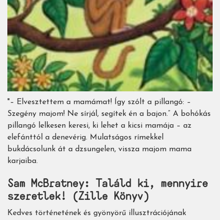
"– Elvesztettem a mamámat! Így szólt a pillangó: –
Szegény majom! Ne sírjál, segítek én a bajon.” A bohókás
pillangó lelkesen keresi, ki lehet a kicsi mamája – az
elefánttól a denevérig. Mulatságos rímekkel
bukdácsolunk át a dzsungelen, vissza majom mama
karjaiba.
Sam McBratney: Találd ki, mennyire
szeretlek! (Zille Könyv)
Kedves történetének és gyönyörű illusztrációjának