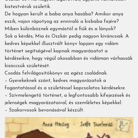
kistestvérük születik.
De hogyan került a baba anya hasába? Amikor anya
eszik, vajon rápotyog az ennivaló a kisbaba fejére?
Miben különböznek egymástól a fiúk és a lányok?
Sok a kérdés, Mia és Oszkár pedig nagyon kíváncsiak. A
kedves képekkel illusztrált könyv lapjain egy vidám
történet segítségével kapnak magyarázatot a
kérdéseikre, hogy végül okosabban és vidáman várhassák
kisöccsük születését.
Csodás felvilágosítókönyv az egész családnak.
– Gyerekeknek szánt, kedves magyarázatok a
fogantatással és a születéssel kapcsolatos kérdésekre.
– Szívmelengető történet, a legfontosabb kifejezések és
jelenségek magyarázataival, és szemléletes képekkel.
– Szakorvosok bevonásával készült.