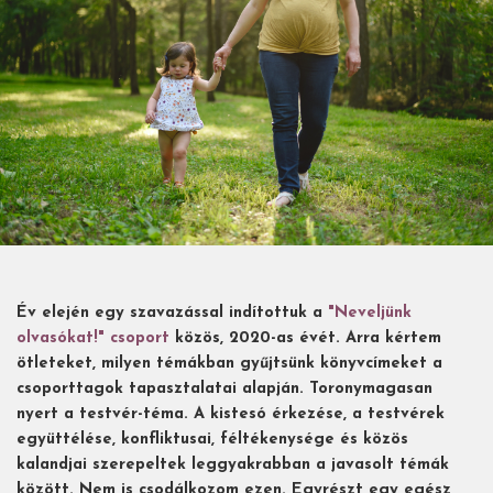
Év elején egy szavazással indítottuk a
"Neveljünk
olvasókat!" csoport
közös, 2020-as évét. Arra kértem
ötleteket, milyen témákban gyűjtsünk könyvcímeket a
csoporttagok tapasztalatai alapján. Toronymagasan
nyert a testvér-téma. A kistesó érkezése, a testvérek
együttélése, konfliktusai, féltékenysége és közös
kalandjai szerepeltek leggyakrabban a javasolt témák
között. Nem is csodálkozom ezen. Egyrészt egy egész