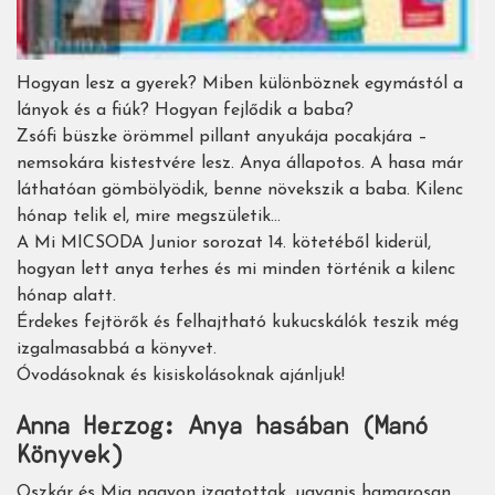
Hogyan lesz a gyerek? Miben különböznek egymástól a
lányok és a fiúk? Hogyan fejlődik a baba?
Zsófi büszke örömmel pillant anyukája pocakjára –
nemsokára kistestvére lesz. Anya állapotos. A hasa már
láthatóan gömbölyödik, benne növekszik a baba. Kilenc
hónap telik el, mire megszületik…
A Mi MICSODA Junior sorozat 14. kötetéből kiderül,
hogyan lett anya terhes és mi minden történik a kilenc
hónap alatt.
Érdekes fejtörők és felhajtható kukucskálók teszik még
izgalmasabbá a könyvet.
Óvodásoknak és kisiskolásoknak ajánljuk!
Anna Herzog: Anya hasában (Manó
Könyvek)
Oszkár és Mia nagyon izgatottak, ugyanis hamarosan