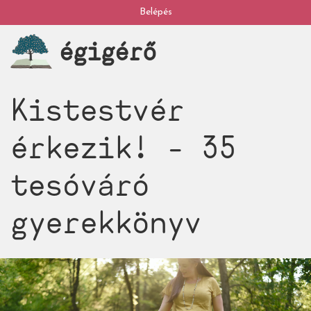
Ugrás
Belépés
My
a
égigérő
tartalomra
account
Kistestvér
érkezik! - 35
tesóváró
gyerekkönyv