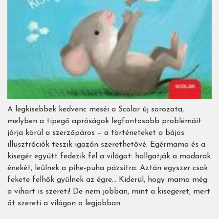
A legkisebbek kedvenc meséi a Scolar új sorozata,
melyben a tipegő apróságok legfontosabb problémáit
járja körül a szerzőpáros – a történeteket a bájos
illusztrációk teszik igazán szerethetővé. Egérmama és a
kisegér együtt fedezik fel a világot: hallgatják a madarak
énekét, leülnek a pihe-puha pázsitra. Aztán egyszer csak
fekete felhők gyűlnek az égre… Kiderül, hogy mama még
a vihart is szereti! De nem jobban, mint a kisegeret, mert
őt szereti a világon a legjobban.