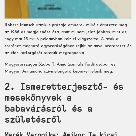
Robert Munsch ritmikus prózája emberek millióit érintette meg
az 1986-os megjelenése óta, amit mi sem jelez jobban, mint az,
hogy már 15 millió példányban kelt el világszerte. A titok a
történet megható egyszerűségében rejlik: az anyai szeretetet és
az élet körforgását sikerült megragadnia.
Magyarországon Szabó T. Anna zseniális fordításában és
Megyeri Annamária szívmelengető képeivel jelenik meg.
2. Ismeretterjesztő- és
mesekönyvek a
babavárásról és a
születésről
Marék Veronika: Amikor Te kicsi