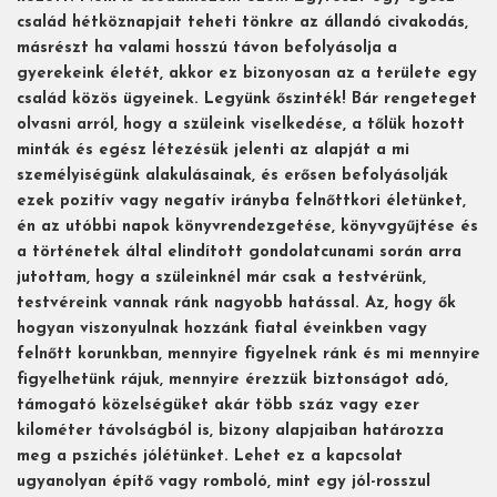
család hétköznapjait teheti tönkre az állandó civakodás,
másrészt ha valami hosszú távon befolyásolja a
gyerekeink életét, akkor ez bizonyosan az a területe egy
család közös ügyeinek. Legyünk őszinték! Bár rengeteget
olvasni arról, hogy a szüleink viselkedése, a tőlük hozott
minták és egész létezésük jelenti az alapját a mi
személyiségünk alakulásainak, és erősen befolyásolják
ezek pozitív vagy negatív irányba felnőttkori életünket,
én az utóbbi napok könyvrendezgetése, könyvgyűjtése és
a történetek által elindított gondolatcunami során arra
jutottam, hogy a szüleinknél már csak a testvérünk,
testvéreink vannak ránk nagyobb hatással. Az, hogy ők
hogyan viszonyulnak hozzánk fiatal éveinkben vagy
felnőtt korunkban, mennyire figyelnek ránk és mi mennyire
figyelhetünk rájuk, mennyire érezzük biztonságot adó,
támogató közelségüket akár több száz vagy ezer
kilométer távolságból is, bizony alapjaiban határozza
meg a pszichés jólétünket. Lehet ez a kapcsolat
ugyanolyan építő vagy romboló, mint egy jól-rosszul