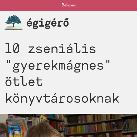
Ugrás
Belépés
My
a
égigérő
tartalomra
account
10 zseniális
"gyerekmágnes"
ötlet
könyvtárosoknak