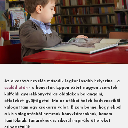
Az olvasóvá nevelés második legfontosabb helyszíne - a
család után
- a könyvtár. Éppen ezért nagyon szeretek
külföldi gyerekkönyvtáras oldalakon barangolni,
ötleteket gyűjtögetni. Ma az utóbbi hetek kedvenceiből
válogattam egy csokorra valót. Bízom benne, hogy ebből
a kis válogatásból nemcsak könyvtárosoknak, hanem
tanítóknak, tanároknak is sikerül inspiráló ötleteket
csipegetniük.