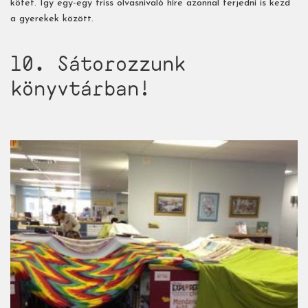
kötet. Így egy-egy friss olvasnivaló híre azonnal terjedni is kezd
a gyerekek között.
10. Sátorozzunk
könyvtárban!