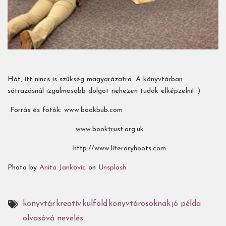
Hát, itt nincs is szükség magyarázatra. A könyvtárban
sátrazásnál izgalmasabb dolgot nehezen tudok elképzelni! :)
Forrás és fotók: www.bookbub.com
www.booktrust.org.uk
http://www.literaryhoots.com
Photo by
Anita Jankovic
on
Unsplash
könyvtár
kreatív
külföld
könyvtárosoknak
jó példa
olvasóvá nevelés