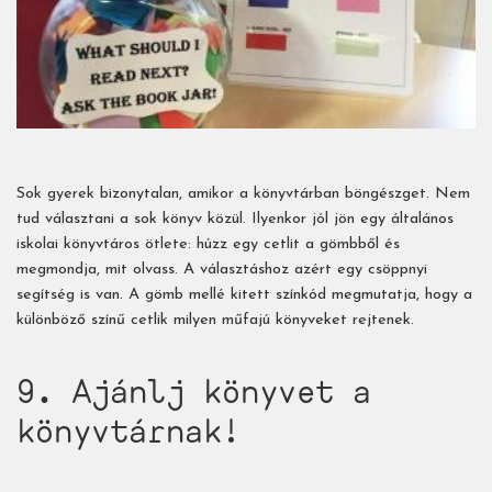
Sok gyerek bizonytalan, amikor a könyvtárban böngészget. Nem
tud választani a sok könyv közül. Ilyenkor jól jön egy általános
iskolai könyvtáros ötlete: húzz egy cetlit a gömbből és
megmondja, mit olvass. A választáshoz azért egy csöppnyi
segítség is van. A gömb mellé kitett színkód megmutatja, hogy a
különböző színű cetlik milyen műfajú könyveket rejtenek.
9. Ajánlj könyvet a
könyvtárnak!