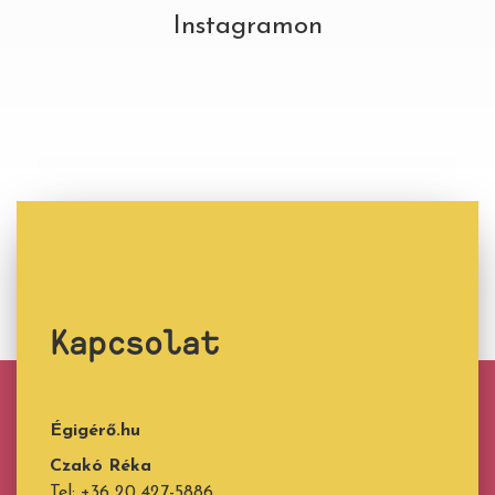
Instagramon
Kapcsolat
Égigérő.hu
Czakó Réka
Tel: +36 20 427-5886