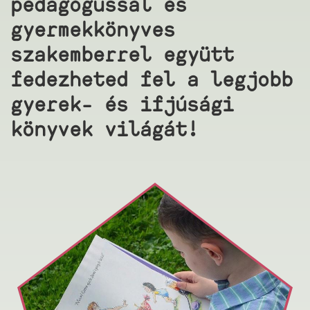
pedagógussal és
gyermekkönyves
szakemberrel együtt
fedezheted fel a legjobb
gyerek- és ifjúsági
könyvek világát!