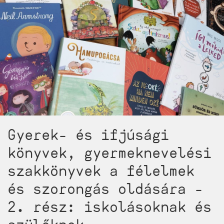
fejlesztő
gyerekkönyv,
plusz
egy
jó
kis
adag
mesélős
elmélet)
Gyerek- és ifjúsági
könyvek, gyermeknevelési
szakkönyvek a félelmek
és szorongás oldására -
2. rész: iskolásoknak és