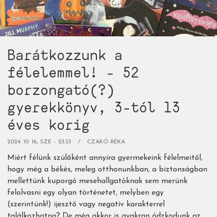
Barátkozzunk a
félelemmel! - 52
borzongató(?)
gyerekkönyv, 3-tól 13
éves korig
2024. 10. 16., SZE – 23:33
CZAKÓ RÉKA
Miért félünk szülőként annyira gyermekeink félelmeitől,
hogy még a békés, meleg otthonunkban, a biztonságban
mellettünk kuporgó mesehallgatóknak sem merünk
felolvasni egy olyan történetet, melyben egy
(szerintünk!) ijesztő vagy negatív karakterrel
találkozhatna? De még akkor is gyakran ódzkodunk az