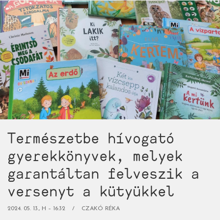
csodát
tesz
a
mesélők
és
mesehallgatók
kreatív
energiáival)
Természetbe hívogató
gyerekkönyvek, melyek
garantáltan felveszik a
versenyt a kütyükkel
2024. 05. 13., H – 16:32
CZAKÓ RÉKA