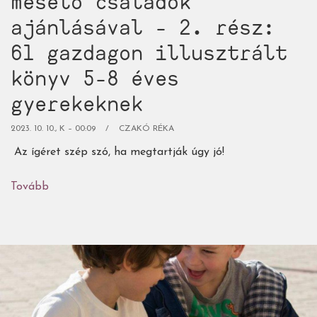
mesélő családok
ajánlásával - 2. rész:
61 gazdagon illusztrált
könyv 5-8 éves
gyerekeknek
2023. 10. 10., K – 00:09
CZAKÓ RÉKA
Az ígéret szép szó, ha megtartják úgy jó!
Tovább
(A
nagy
képeskönyvmustra,
mesélő
családok
ajánlásával
-
2.