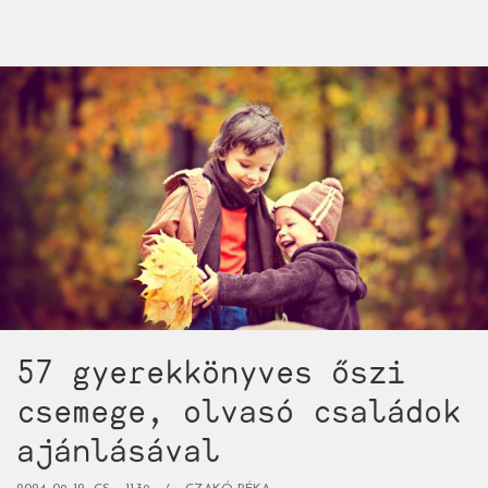
mustra,
avagy
több
tucat
csodás,
szöveg
nélküli
képkönyv
minden
korosztálynak)
57 gyerekkönyves őszi
csemege, olvasó családok
ajánlásával