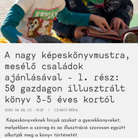
rész:
61
gazdagon
illusztrált
könyv
5-
8
A nagy képeskönyvmustra,
éves
gyerekeknek)
mesélő családok
ajánlásával - 1. rész:
50 gazdagon illusztrált
könyv 3-5 éves kortól
2023. 09. 28., CS – 15:07
CZAKÓ RÉKA
Képeskönyveknek hívjuk azokat a gyerekkönyveket,
melyekben a szöveg és az illusztráció szorosan együtt
alkotják meg a könyv történetét.