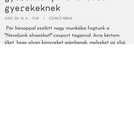
gyerekeknek
2023. 02. 14., K – 11:45
CZAKÓ RÉKA
Pár hónappal ezelőtt nagy munkába fogtunk a
"Neveljünk olvasókat!"-csoport tagjaival. Arra kértem
őket, hogy olyan könyveket ajánljanak, melyeket az első,
rövid mesés könyvek után forgattak 2-5 éves
gyermekeikkel. Tulajdonképpen ennek a listának a
folytatása ez a válogatás. Szintén a csoportban
kezdtünk bele olyan címek gyűjtésébe, melyekkel több
estén át szórakoztathatjuk a nagyobb ovis és kisiskolás
gyermekeinket.
Tovább
(56
remek,
"többestés"
gyerekkönyv
5-