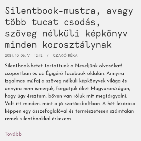
Silentbook-mustra, avagy
több tucat csodás,
szöveg nélküli képkönyv
minden korosztálynak
2024. 10. 06., V – 12:42
CZAKÓ RÉKA
Silentbook-hetet tartottunk a Neveljünk olvasókat!
csoportban és az Égigérő facebook oldalán. Annyira
izgalmas műfaj a szöveg nélküli képkönyvek világa és
annyira nem ismerjük, forgatjuk őket Magyarországon,
hogy úgy éreztem, bőven van róluk mit megtárgyalni.
Volt itt minden, mint a jó szatócsboltban. A hét lezárása
képpen egy összefoglalóval és természetesen számtalan
remek silentbookkal érkezem.
Tovább
(Silentbook-