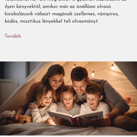
ilyen könyvektől, amikor már az önállóan olvasó
kisiskolásunk választ magának szellemes, vámpíros,
ködös, misztikus lényekkel teli olvasmányt.
Tovább
(Barátkozzunk
a
félelemmel!
-
52
borzongató(?)
gyerekkönyv,
3-
tól
13
éves
korig)