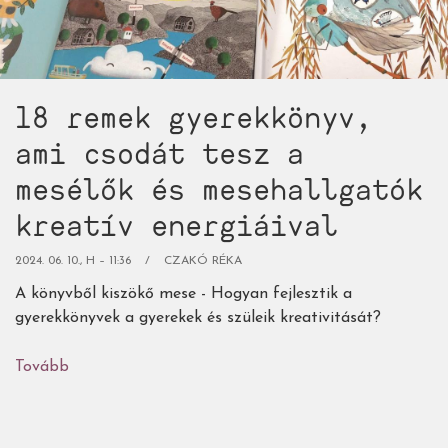
18 remek gyerekkönyv,
ami csodát tesz a
mesélők és mesehallgatók
kreatív energiáival
2024. 06. 10., H – 11:36
CZAKÓ RÉKA
A könyvből kiszökő mese - Hogyan fejlesztik a
gyerekkönyvek a gyerekek és szüleik kreativitását?
Tovább
(18
remek
gyerekkönyv,
ami