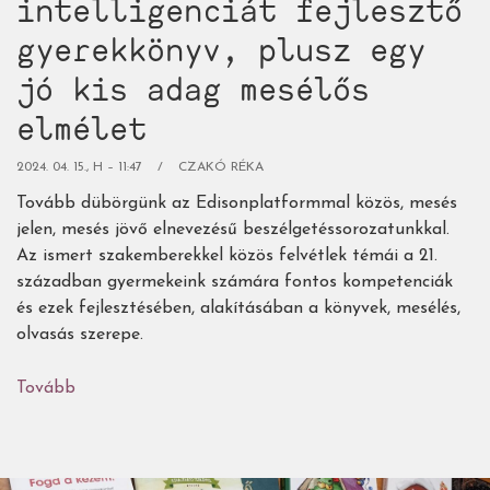
intelligenciát fejlesztő
gyerekkönyv, plusz egy
jó kis adag mesélős
elmélet
2024. 04. 15., H – 11:47
CZAKÓ RÉKA
Tovább dübörgünk az Edisonplatformmal közös, mesés
jelen, mesés jövő elnevezésű beszélgetéssorozatunkkal.
Az ismert szakemberekkel közös felvétlek témái a 21.
században gyermekeink számára fontos kompetenciák
és ezek fejlesztésében, alakításában a könyvek, mesélés,
olvasás szerepe.
Tovább
(23
remek,
érzelmi
intelligenciát