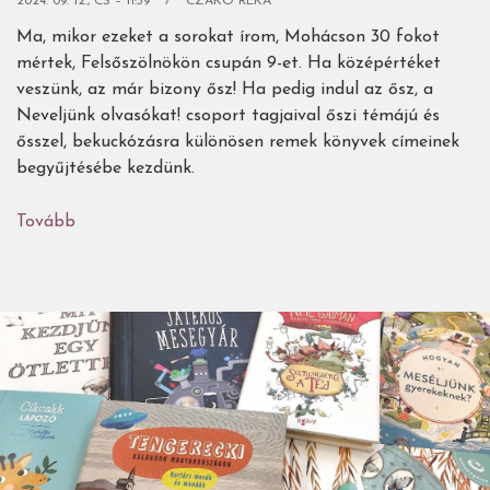
2024. 09. 12., CS – 11:39
CZAKÓ RÉKA
Ma, mikor ezeket a sorokat írom, Mohácson 30 fokot
mértek, Felsőszölnökön csupán 9-et. Ha középértéket
veszünk, az már bizony ősz! Ha pedig indul az ősz, a
Neveljünk olvasókat! csoport tagjaival őszi témájú és
ősszel, bekuckózásra különösen remek könyvek címeinek
begyűjtésébe kezdünk.
Tovább
(57
gyerekkönyves
őszi
csemege,
olvasó
családok
ajánlásával)