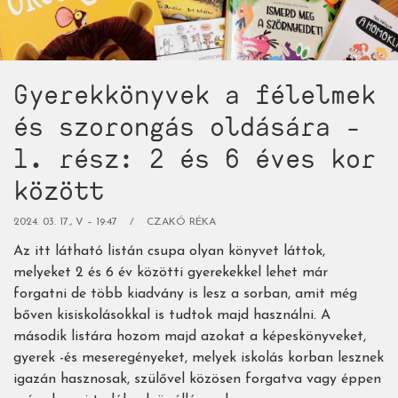
-
2.
rész:
iskolásoknak
Gyerekkönyvek a félelmek
és
szülőknek)
és szorongás oldására -
1. rész: 2 és 6 éves kor
között
2024. 03. 17., V – 19:47
CZAKÓ RÉKA
Az itt látható listán csupa olyan könyvet láttok,
melyeket 2 és 6 év közötti gyerekekkel lehet már
forgatni de több kiadvány is lesz a sorban, amit még
bőven kisiskolásokkal is tudtok majd használni. A
második listára hozom majd azokat a képeskönyveket,
gyerek -és meseregényeket, melyek iskolás korban lesznek
igazán hasznosak, szülővel közösen forgatva vagy éppen