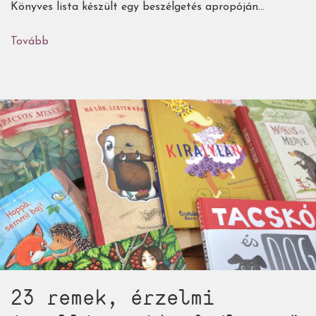
Könyves lista készült egy beszélgetés apropóján...
Tovább
(Természetbe
hívogató
gyerekkönyvek,
melyek
garantáltan
felveszik
a
versenyt
a
kütyükkel)
23 remek, érzelmi