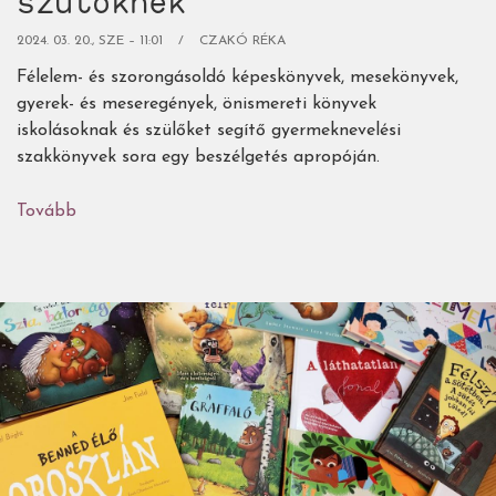
szülőknek
2024. 03. 20., SZE – 11:01
CZAKÓ RÉKA
Félelem- és szorongásoldó képeskönyvek, mesekönyvek,
gyerek- és meseregények, önismereti könyvek
iskolásoknak és szülőket segítő gyermeknevelési
szakkönyvek sora egy beszélgetés apropóján.
Tovább
(Gyerek-
és
ifjúsági
könyvek,
gyermeknevelési
szakkönyvek
a
félelmek
és
szorongás
oldására