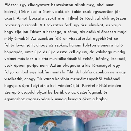
Először egy elhagyatott benzinkúton állnak meg, ahol mint
kiderül, tőrbe csalja őket valaki, aki talán csak egyszerűen jót
akart. Álmot bocsátó csokit etet Tilivel és Ródlival, akik egészen
tavaszig alszanak. A titokzatos férfi így őrzi álmukat, és várja,
hogy eljöjjön Tilihez a hercege, a társa, aki csókkal ébreszti majd
mély álmából. Az azonban félúton visszafordul, egyébként se
fehér lovon jött, ahogy az szokás, hanem folyton elemeire hulló
hóparipán, amit újra és újra össze kell gyúrni, de valahogy mindig
valami más lesz a kisfiú munkálkodásából: tehén, bárány, krokodil,
csak éppen paripa nem. Aztán elragadja a kis társaságot egy
folyó, amiből egy habfiú menti ki Tilit. A habfiú azonban nem úgy
viselkedik, ahogy Tili várná korábbi meseélményeiből, faképnél
hagyja, s újra folytatnia kell vándorútját. Kivétel nélkül minden
szereplő csapdahelyzetbe kerül, de az összefogásuk és
egymáshoz ragaszkodásuk mindig kisegíti őket a bajból.