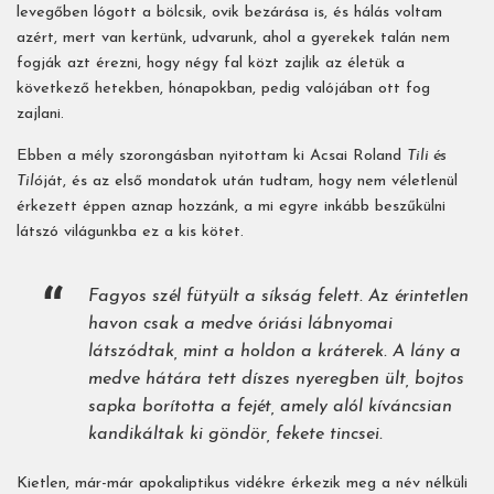
levegőben lógott a bölcsik, ovik bezárása is, és hálás voltam
azért, mert van kertünk, udvarunk, ahol a gyerekek talán nem
fogják azt érezni, hogy négy fal közt zajlik az életük a
következő hetekben, hónapokban, pedig valójában ott fog
zajlani.
Ebben a mély szorongásban nyitottam ki Acsai Roland
Tili és
Tiló
ját, és az első mondatok után tudtam, hogy nem véletlenül
érkezett éppen aznap hozzánk, a mi egyre inkább beszűkülni
látszó világunkba ez a kis kötet.
Fagyos szél fütyült a síkság felett. Az érintetlen
havon csak a medve óriási lábnyomai
látszódtak, mint a holdon a kráterek. A lány a
medve hátára tett díszes nyeregben ült, bojtos
sapka borította a fejét, amely alól kíváncsian
kandikáltak ki göndör, fekete tincsei.
Kietlen, már-már apokaliptikus vidékre érkezik meg a név nélküli