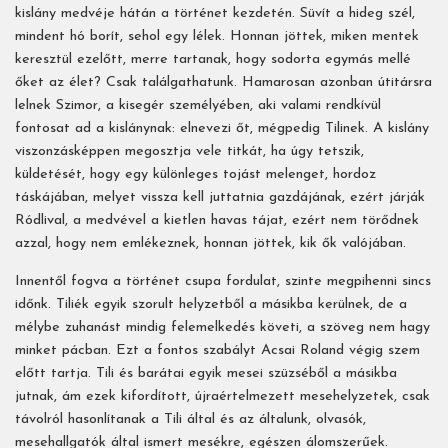
kislány medvéje hátán a történet kezdetén. Süvít a hideg szél,
mindent hó borít, sehol egy lélek. Honnan jöttek, miken mentek
keresztül ezelőtt, merre tartanak, hogy sodorta egymás mellé
őket az élet? Csak találgathatunk. Hamarosan azonban útitársra
lelnek Szimor, a kisegér személyében, aki valami rendkívül
fontosat ad a kislánynak: elnevezi őt, mégpedig Tilinek. A kislány
viszonzásképpen megosztja vele titkát, ha úgy tetszik,
küldetését, hogy egy különleges tojást melenget, hordoz
táskájában, melyet vissza kell juttatnia gazdájának, ezért járják
Ródlival, a medvével a kietlen havas tájat, ezért nem törődnek
azzal, hogy nem emlékeznek, honnan jöttek, kik ők valójában.
Innentől fogva a történet csupa fordulat, szinte megpihenni sincs
időnk. Tiliék egyik szorult helyzetből a másikba kerülnek, de a
mélybe zuhanást mindig felemelkedés követi, a szöveg nem hagy
minket pácban. Ezt a fontos szabályt Acsai Roland végig szem
előtt tartja. Tili és barátai egyik mesei szüzséből a másikba
jutnak, ám ezek kifordított, újraértelmezett mesehelyzetek, csak
távolról hasonlítanak a Tili által és az általunk, olvasók,
mesehallgatók által ismert mesékre, egészen álomszerűek.