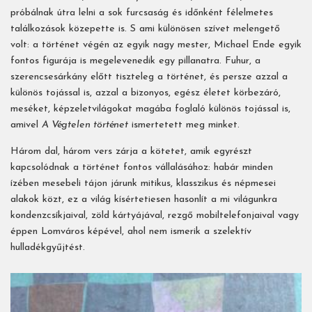
próbálnak útra lelni a sok furcsaság és időnként félelmetes
találkozások közepette is. S ami különösen szívet melengető
volt: a történet végén az egyik nagy mester, Michael Ende egyik
fontos figurája is megelevenedik egy pillanatra. Fuhur, a
szerencsesárkány előtt tiszteleg a történet, és persze azzal a
különös tojással is, azzal a bizonyos, egész életet körbezáró,
meséket, képzeletvilágokat magába foglaló különös tojással is,
amivel
A Végtelen történet
ismertetett meg minket.
Három dal, három vers zárja a kötetet, amik egyrészt
kapcsolódnak a történet fontos vállalásához: habár minden
ízében mesebeli tájon járunk mitikus, klasszikus és népmesei
alakok közt, ez a világ kísértetiesen hasonlít a mi világunkra
kondenzcsíkjaival, zöld kártyájával, rezgő mobiltelefonjaival vagy
éppen Lomváros képével, ahol nem ismerik a szelektív
hulladékgyűjtést.