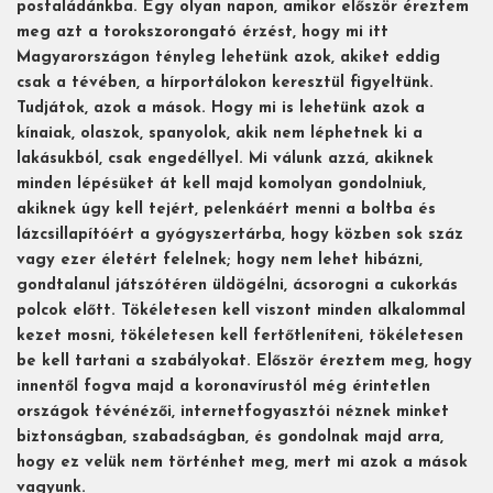
postaládánkba. Egy olyan napon, amikor először éreztem
meg azt a torokszorongató érzést, hogy mi itt
Magyarországon tényleg lehetünk azok, akiket eddig
csak a tévében, a hírportálokon keresztül figyeltünk.
Tudjátok, azok a mások. Hogy mi is lehetünk azok a
kínaiak, olaszok, spanyolok, akik nem léphetnek ki a
lakásukból, csak engedéllyel. Mi válunk azzá, akiknek
minden lépésüket át kell majd komolyan gondolniuk,
akiknek úgy kell tejért, pelenkáért menni a boltba és
lázcsillapítóért a gyógyszertárba, hogy közben sok száz
vagy ezer életért felelnek; hogy nem lehet hibázni,
gondtalanul játszótéren üldögélni, ácsorogni a cukorkás
polcok előtt. Tökéletesen kell viszont minden alkalommal
kezet mosni, tökéletesen kell fertőtleníteni, tökéletesen
be kell tartani a szabályokat. Először éreztem meg, hogy
innentől fogva majd a koronavírustól még érintetlen
országok tévénézői, internetfogyasztói néznek minket
biztonságban, szabadságban, és gondolnak majd arra,
hogy ez velük nem történhet meg, mert mi azok a mások
vagyunk.