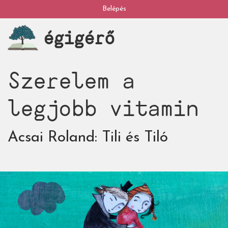
Ugrás
Belépés
My
a
égigérő
tartalomra
account
Szerelem a
legjobb vitamin
Acsai Roland: Tili és Tiló