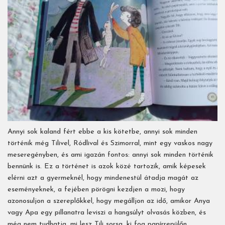
Annyi sok kaland fért ebbe a kis kötetbe, annyi sok minden
történik még Tilivel, Ródlival és Szimorral, mint egy vaskos nagy
meseregényben, és ami igazán fontos: annyi sok minden történik
bennünk is. Ez a történet is azok közé tartozik, amik képesek
elérni azt a gyermeknél, hogy mindenestül átadja magát az
eseményeknek, a fejében pörögni kezdjen a mozi, hogy
azonosuljon a szereplőkkel, hogy megálljon az idő, amikor Anya
vagy Apa egy pillanatra leviszi a hangsúlyt olvasás közben, és
még nem tudhatja, mi lesz Tili sorsa, ki fog papírrepülőn