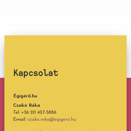
Kapcsolat
Égigérő.hu
Czakó Réka
Tel: +36 20 427-5886
Email:
czako.reka@egigero.hu