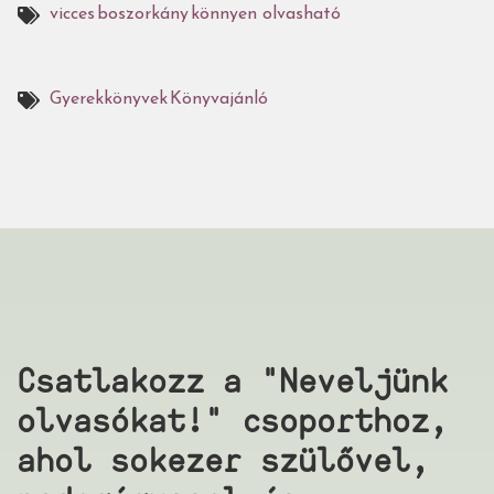
vicces
boszorkány
könnyen olvasható
Gyerekkönyvek
Könyvajánló
Csatlakozz a "Neveljünk
olvasókat!" csoporthoz,
ahol sokezer szülővel,