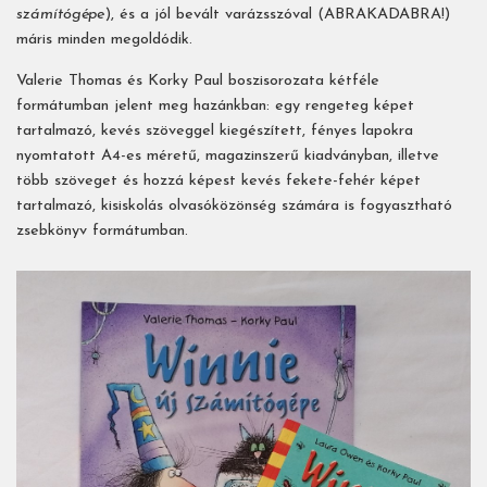
számítógépe
), és a jól bevált varázsszóval (ABRAKADABRA!)
máris minden megoldódik.
Valerie Thomas és Korky Paul boszisorozata kétféle
formátumban jelent meg hazánkban: egy rengeteg képet
tartalmazó, kevés szöveggel kiegészített, fényes lapokra
nyomtatott A4-es méretű, magazinszerű kiadványban, illetve
több szöveget és hozzá képest kevés fekete-fehér képet
tartalmazó, kisiskolás olvasóközönség számára is fogyasztható
zsebkönyv formátumban.