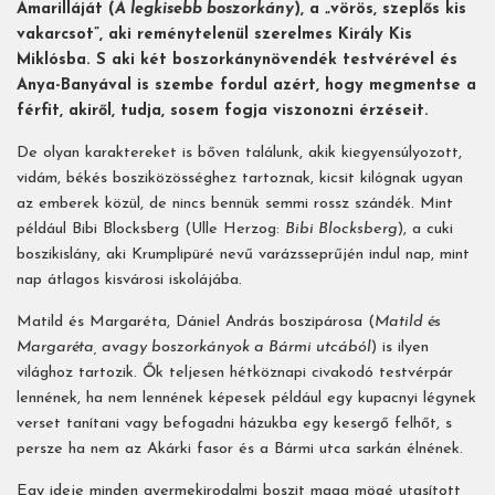
Amarilláját (
A legkisebb boszorkány
), a „vörös, szeplős kis
vakarcsot”, aki reménytelenül szerelmes Király Kis
Miklósba. S aki két boszorkánynövendék testvérével és
Anya-Banyával is szembe fordul azért, hogy megmentse a
férfit, akiről, tudja, sosem fogja viszonozni érzéseit.
De olyan karaktereket is bőven találunk, akik kiegyensúlyozott,
vidám, békés bosziközösséghez tartoznak, kicsit kilógnak ugyan
az emberek közül, de nincs bennük semmi rossz szándék. Mint
például Bibi Blocksberg (Ulle Herzog:
Bibi Blocksberg
), a cuki
boszikislány, aki Krumplipüré nevű varázsseprűjén indul nap, mint
nap átlagos kisvárosi iskolájába.
Matild és Margaréta, Dániel András boszipárosa (
Matild és
Margaréta, avagy boszorkányok a Bármi utcából
) is ilyen
világhoz tartozik. Ők teljesen hétköznapi civakodó testvérpár
lennének, ha nem lennének képesek például egy kupacnyi légynek
verset tanítani vagy befogadni házukba egy kesergő felhőt, s
persze ha nem az Akárki fasor és a Bármi utca sarkán élnének.
Egy ideje minden gyermekirodalmi boszit maga mögé utasított