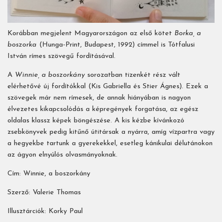
Korábban megjelent Magyarországon az első kötet
Borka, a
boszorka
(Hunga-Print, Budapest, 1992) címmel is Tótfalusi
István rímes szövegű fordításával.
A
Winnie, a boszorkány
sorozatban tizenkét rész vált
elérhetővé új fordítókkal (Kis Gabriella és Stier Ágnes). Ezek a
szövegek már nem rímesek, de annak hiányában is nagyon
élvezetes kikapcsolódás a képregények forgatása, az egész
oldalas klassz képek böngészése. A kis kézbe kívánkozó
zsebkönyvek pedig kitűnő útitársak a nyárra, amíg vízpartra vagy
a hegyekbe tartunk a gyerekekkel, esetleg kánikulai délutánokon
az ágyon elnyúlós olvasmányoknak.
Cím: Winnie, a boszorkány
Szerző: Valerie Thomas
Illusztárciók: Korky Paul