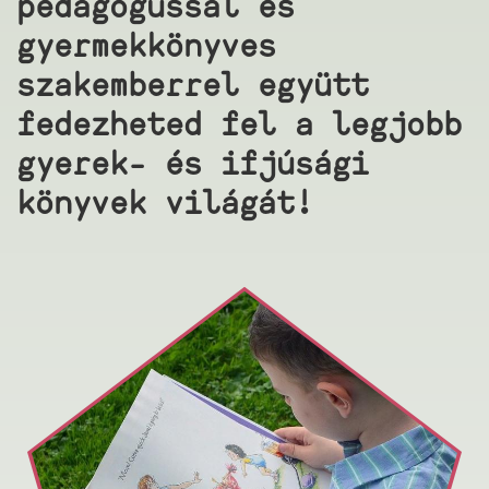
pedagógussal és
gyermekkönyves
szakemberrel együtt
fedezheted fel a legjobb
gyerek- és ifjúsági
könyvek világát!