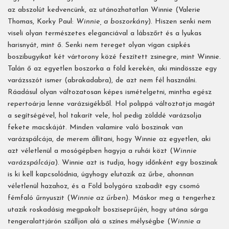
az abszolút kedvencünk, az utánozhatatlan Winnie (Valerie
Thomas, Korky Paul:
Winnie, a boszorkány
). Hiszen senki nem
viseli olyan természetes eleganciával a lábszőrt és a lyukas
harisnyát, mint ő. Senki nem tereget olyan vígan csipkés
boszibugyikat két vártorony közé feszített zsinegre, mint Winnie.
Talán ő az egyetlen boszorka a föld kerekén, aki mindössze egy
varázsszót ismer (abrakadabra), de azt nem fél használni.
Ráadásul olyan változatosan képes ismételgetni, mintha egész
repertoárja lenne varázsigékből. Hol polippá változtatja magát
a segítségével, hol takarít vele, hol pedig zölddé varázsolja
fekete macskáját. Minden valamire való boszinak van
varázspálcája, de merem állítani, hogy Winnie az egyetlen, aki
azt véletlenül a mosógépben hagyja a ruhái közt (
Winnie
varázspálcája
). Winnie azt is tudja, hogy időnként egy boszinak
is ki kell kapcsolódnia, úgyhogy elutazik az űrbe, ahonnan
véletlenül hazahoz, és a Föld bolygóra szabadít egy csomó
fémfaló űrnyuszit (
Winnie az űrben
). Máskor meg a tengerhez
utazik roskadásig megpakolt bosziseprűjén, hogy utána sárga
tengeralattjárón szálljon alá a színes mélységbe (
Winnie a