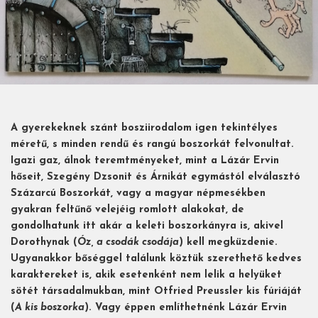
A gyerekeknek szánt bosziirodalom igen tekintélyes
méretű, s minden rendű és rangú boszorkát felvonultat.
Igazi gaz, álnok teremtményeket, mint a Lázár Ervin
hőseit, Szegény Dzsonit és Árnikát egymástól elválasztó
Százarcú Boszorkát, vagy a magyar népmesékben
gyakran feltűnő velejéig romlott alakokat, de
gondolhatunk itt akár a keleti boszorkányra is, akivel
Dorothynak (
Óz, a csodák csodája
) kell megküzdenie.
Ugyanakkor bőséggel találunk köztük szerethető kedves
karaktereket is, akik esetenként nem lelik a helyüket
sötét társadalmukban, mint Otfried Preussler kis fúriáját
(
A kis boszorka
). Vagy éppen említhetnénk Lázár Ervin