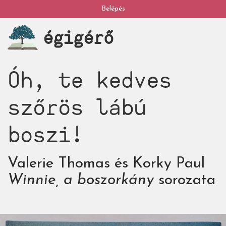
Ugrás
Belépés
My
a
égigérő
tartalomra
account
Óh, te kedves
szőrös lábú
boszi!
Valerie Thomas és Korky Paul
Winnie, a boszorkány
sorozata