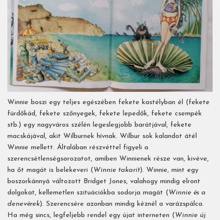
Winnie boszi egy teljes egészében fekete kastélyban él (fekete
fürdőkád, fekete szőnyegek, fekete lepedők, fekete csempék
stb.) egy nagyváros szélén legeslegjobb barátjával, fekete
macskájával, akit Wilburnek hívnak. Wilbur sok kalandot átél
Winnie mellett. Általában részvéttel figyeli a
szerencsétlenségsorozatot, amiben Winnienek része van, kivéve,
ha őt magát is belekeveri (
Winnie takarít
). Winnie, mint egy
boszorkánnyá változott Bridget Jones, valahogy mindig elront
dolgokat, kellemetlen szituációkba sodorja magát (
Winnie és a
denevérek
). Szerencsére azonban mindig kéznél a varázspálca.
Ha még sincs, legfeljebb rendel egy újat interneten (
Winnie új